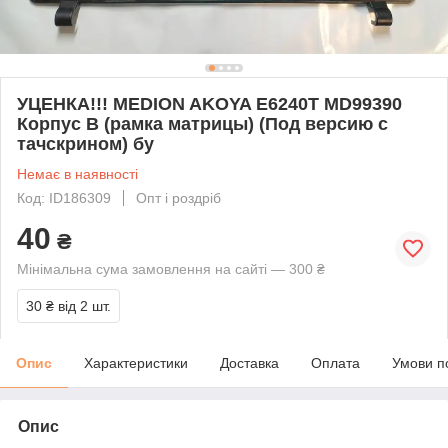
УЦЕНКА!!! MEDION AKOYA E6240T MD99390
Корпус B (рамка матрицы) (Под версию с
тачскрином) бу
Немає в наявності
Код: ID186309
Опт і роздріб
40
₴
Мінімальна сума замовлення на сайті — 300 ₴
30 ₴
від 2 шт.
Опис
Характеристики
Доставка
Оплата
Умови п
Опис