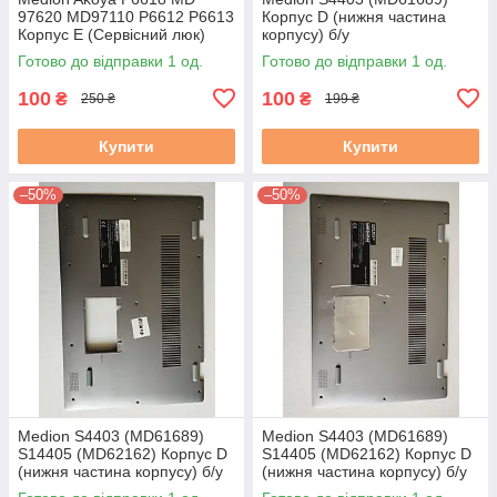
97620 MD97110 P6612 P6613
Корпус D (нижня частина
Корпус E (Сервісний люк)
корпусу) б/у
60.4AF07.001 бв
Готово до відправки 1 од.
Готово до відправки 1 од.
100
100
₴
₴
250 ₴
199 ₴
Купити
Купити
–50%
–50%
Medion S4403 (MD61689)
Medion S4403 (MD61689)
S14405 (MD62162) Корпус D
S14405 (MD62162) Корпус D
(нижня частина корпусу) б/у
(нижня частина корпусу) б/у