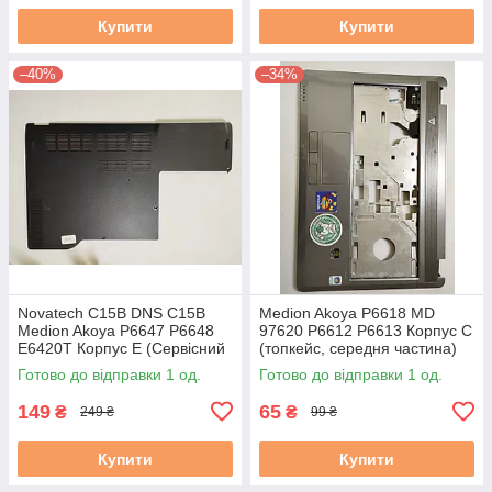
Купити
Купити
–40%
–34%
Novatech C15B DNS C15B
Medion Akoya P6618 MD
Medion Akoya P6647 P6648
97620 P6612 P6613 Корпус C
E6420T Корпус E (Сервісний
(топкейс, середня частина)
люк) 13N0-CNA0X11 б/у
60.4af29.002 б/в
Готово до відправки 1 од.
Готово до відправки 1 од.
149
65
₴
₴
249 ₴
99 ₴
Купити
Купити