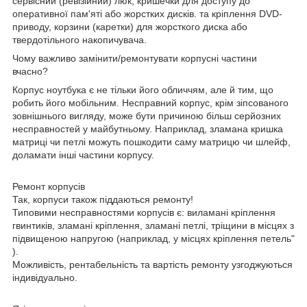
сервісний (ревізійний) люк, кришечки для доступу до
оперативної пам'яті або жорстких дисків. та кріплення DVD-
приводу, корзини (каретки) для жорсткого диска або
твердотільного накопичувача.
Чому важливо замінити/ремонтувати корпусні частини
вчасно?
Корпус ноутбука є не тільки його обличчям, але й тим, що
робить його мобільним. Несправний корпус, крім зіпсованого
зовнішнього вигляду, може бути причиною більш серйозних
несправностей у майбутньому. Наприклад, зламана кришка
матриці чи петлі можуть пошкодити саму матрицю чи шлейф,
доламати інші частини корпусу.
Ремонт корпусів
Так, корпуси також піддаються ремонту!
Типовими несправностями корпусів є: виламані кріплення
гвинтиків, зламані кріплення, зламані петлі, тріщини в місцях з
підвищеною напругою (наприклад, у місцях кріплення петель"
).
Можливість, рентабельність та вартість ремонту узгоджуються
індивідуально.