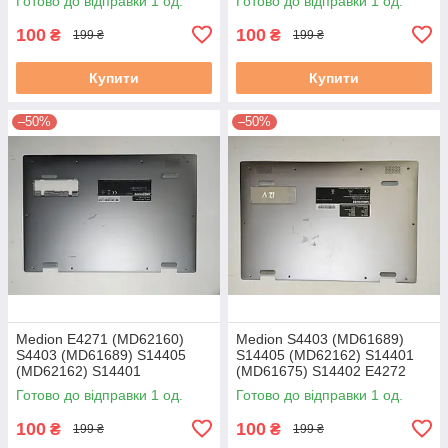
Готово до відправки 1 од.
Готово до відправки 1 од.
100
100
₴
₴
199 ₴
199 ₴
Купити
Купити
–50%
–50%
Medion E4271 (MD62160)
Medion S4403 (MD61689)
S4403 (MD61689) S14405
S14405 (MD62162) S14401
(MD62162) S14401
(MD61675) S14402 E4272
(MD61675) Корпус D (нижня
Корпус D (нижня частина
Готово до відправки 1 од.
Готово до відправки 1 од.
частина корпусу) б/у
корпусу) б/у
100
100
₴
₴
199 ₴
199 ₴