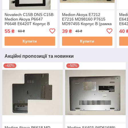
Novatech C15B DNS C15B
Medion Akoya E7212
Medi
Medion Akoya P6647
E7216 MD98160 P7615
E641
P6648 E6420T Корпус B
MD97455 Корпус B (рамка
E642
(рамка матриці) 13N0-
матриці) (41.4HM02.001)
Корп
55
39
40
₴
₴
60 ₴
45 ₴
CNA0S01 б/у
3,5A б/в
13N0
Купити
Купити
Акційні пропозиції та новинки
–60%
–50%
Medion Akoya P6618 MD
Medion S4403 (MD61689)