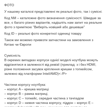
ФОТО
У нашому каталозі представлені як реальні фото, так і сумісні.
Код NM – каталожне фото визначення сумісності. Швидше за
все, є багато різних варіантів, надішліть нам запит на реальне
фото з приміткою "Виберіть новіший або дешевше"
Код ID – реальні фото конкретної одиниці товару
Також ми можемо привезти запчастини на замовлення з
Китаю чи Європи
Сумісність
В окремих випадках корпуси однієї моделі ноутбука можуть
відрізнятися в залежності від ревізії (приклад: з і без HDMI,
різне положення засувок кріплення кришки з топкейсом,
залежно від платформи Intel/AMD)< /P>
Частини корпусу ноутбука:
– корпус A – кришка матриці
– корпус B – рамка матриці,
– корпус C – топкейс, середня частина з тачпадом
– корпус D – нижня частина корпусу, піддон – корпус E –