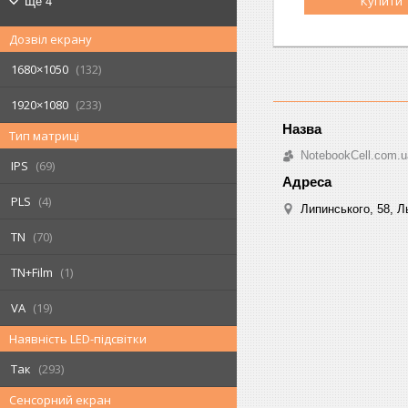
Купити
Ще 4
Дозвіл екрану
1680×1050
132
1920×1080
233
Тип матриці
NotebookCell.com.u
IPS
69
PLS
4
Липинського, 58, Ль
TN
70
TN+Film
1
VA
19
Наявність LED-підсвітки
ЧОМУ ВАР
- МИ НАДІЙНІ: г
Так
293
- МИ ДУЖЕ ШВИ
Сенсорний екран