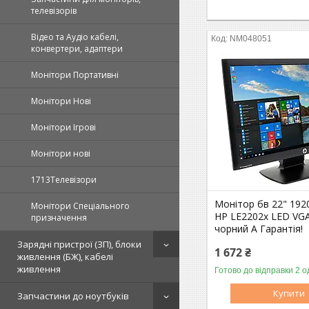
телевізорів
Відео та Аудіо кабелі,
NM048051
конвертери, адаптери
Монітори Портативні
Монітори Нові
Монітори Ігрові
Монітори нові
1713Телевізори
Монітор бв 22" 192
Монітори Спеціального
HP LE2202x LED VGA
призначення
чорний A Гарантія!
Зарядні пристрої (ЗП), блоки
1 672 ₴
живлення (БЖ), кабелі
живлення
Готово до відправки 2 о
Купити
Запчастини до ноутбуків