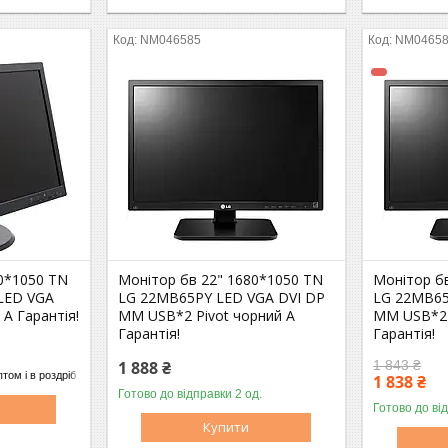
NM046585
NM0465
0*1050 TN
Монітор бв 22" 1680*1050 TN
Монітор б
LED VGA
LG 22MB65PY LED VGA DVI DP
LG 22MB65
 A Гарантія!
MM USB*2 Pivot чорний A
MM USB*2 
Гарантія!
Гарантія!
1 888 ₴
1 843 ₴
том і в роздріб
1 838 ₴
Готово до відправки 2 од.
Оптом і в роздріб
Готово до ві
Купити