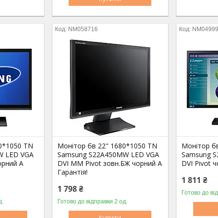
NM058716
NM0499
0*1050 TN
Монітор бв 22" 1680*1050 TN
Монітор б
W LED VGA
Samsung S22A450MW LED VGA
Samsung S
орний A
DVI MM Pivot зовн.БЖ чорний A
DVI Pivot 
Гарантія!
1 811 ₴
1 798 ₴
Готово до ві
д.
Готово до відправки 2 од.
Оптом і в роздріб
Оптом і в роздріб
Купити