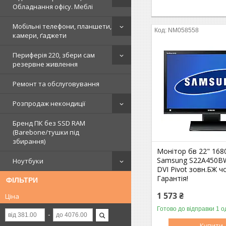
Обладнання офісу. Меблі
Мобільні телефони, планшети,
NM058558
камери, ґаджети
Периферія 220, збери сам
резервне живлення
Ремонт та обслуговування
Розпродаж некондиції
Бренд ПК без SSD RAM
(Barebone/тушки під
збирання)
Монітор бв 22" 168
Samsung S22A450B
Ноутбуки
DVI Pivot зовн.БЖ ч
Гарантія!
ФІЛЬТРИ
1 573 ₴
Ціна
Готово до відправки 1 о
Купити