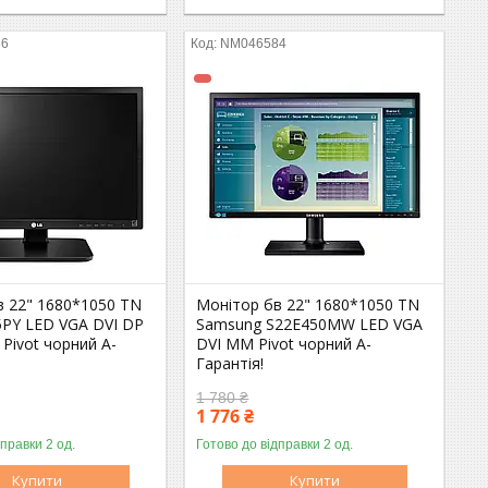
86
NM046584
в 22" 1680*1050 TN
Монітор бв 22" 1680*1050 TN
PY LED VGA DVI DP
Samsung S22E450MW LED VGA
Pivot чорний A-
DVI MM Pivot чорний A-
Гарантія!
1 780 ₴
1 776 ₴
дправки 2 од.
Готово до відправки 2 од.
Оптом і в роздріб
Оптом і в роздріб
Купити
Купити