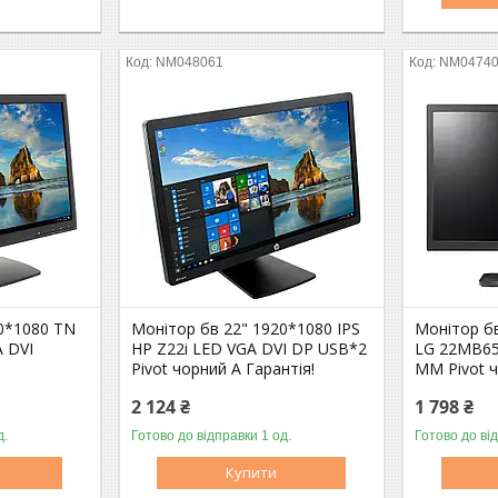
NM048061
NM0474
0*1080 TN
Монітор бв 22" 1920*1080 IPS
Монітор б
 DVI
HP Z22i LED VGA DVI DP USB*2
LG 22MB65
Pivot чорний A Гарантія!
MM Pivot ч
2 124 ₴
1 798 ₴
д.
Готово до відправки 1 од.
Готово до ві
Оптом і в роздріб
Оптом і в роздріб
Купити