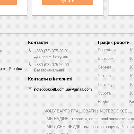
Купити
Графік роботи
Понеділок
10
a
+380 (73) 075-20-01
Дзвінки + Telegram
Вівторок
10
+380 (93) 075-20-00
Середа
10
вів, Україна
Багатоканальний
Четвер
10
Пʼятниця
10
notebookcell.com.ua@gmail.com
Субота
10
Неділя
Ви
ТО ПРАЦЮВАТИ з NOTEBOOKCELL
арантія, на всі нові запчастини до 36 місяців т
ДКІ: відправка товару здійснюється прямо 