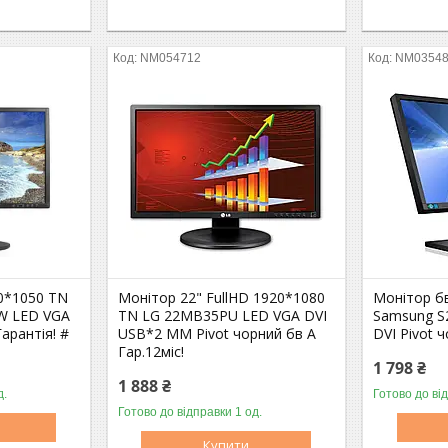
NM054712
NM0354
0*1050 TN
Монітор 22" FullHD 1920*1080
Монітор б
W LED VGA
TN LG 22MB35PU LED VGA DVI
Samsung S
Гарантія! #
USB*2 MM Pivot чорний бв A
DVI Pivot 
Гар.12міс!
1 798 ₴
1 888 ₴
д.
Готово до ві
Оптом і в роздріб
Готово до відправки 1 од.
Оптом і в роздріб
Купити