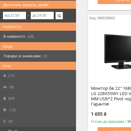
Діагональ екрана, дюйм
NM038662
Наявність
В наявності
68
Акція
Товари зі знижками
3
Клас
A
11
A-
8
Монітор бв 22" 168
LG 22BK55WY LED V
B
69
MM USB*2 Pivot чо
Гарантія!
B-
12
1 695 ₴
C
4
Готово до відправки
Оп