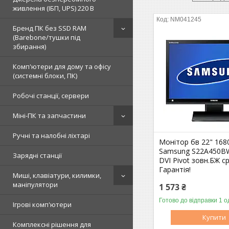
живлення (ІБП, UPS) 220 В
NM041245
Бренд ПК без SSD RAM
(Barebone/тушки під
збирання)
Комп'ютери для дому та офісу
(системні блоки, ПК)
Робочі станції, сервери
Міні-ПК та запчастини
Ручні та налобні ліхтарі
Монітор бв 22" 168
Samsung S22A450B
Зарядні станції
DVI Pivot зовн.БЖ ср
Гарантія!
Миші, клавіатури, килимки,
маніпулятори
1 573 ₴
Готово до відправки 1 о
Ігрові комп'ютери
Купити
Комплексні рішення для