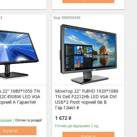
84
NM050446
в 22" 1680*1050 TN
Монітор 22" FullHD 1920*1080
22C450BW LED VGA
TN Dell P2212Hb LED VGA DVI
чорний A Гарантія!
USB*2 Pivot чорний бв B
Гар.12міс! #
1 672 ₴
дправки
Оптом і в роздріб
Готово до відправки 1 од.
Оптом і в роздріб
Купити
Купити