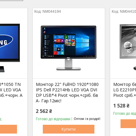
NM044194
NM0441
0*1050 TN
Монітор 22" FullHD 1920*1080
Монітор б
W LED VGA
IPS Dell P2214Hb LED VGA DVI
LG E2210P
іб.+чорн. A
DP USB*4 Pivot чорн.+сріб. бв
Pivot сріб.
A- Гар.12міс!
1 528 ₴
2 562 ₴
Готово до ві
д.
Готово до відправки
Оптом і в роздріб
Оптом і в роздріб
Купити