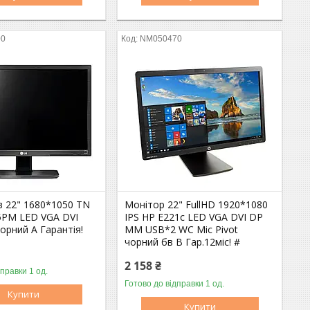
00
NM050470
в 22" 1680*1050 TN
Монітор 22" FullHD 1920*1080
PM LED VGA DVI
IPS HP E221c LED VGA DVI DP
орний A Гарантія!
MM USB*2 WC Mic Pivot
чорний бв B Гар.12міс! #
2 158 ₴
дправки 1 од.
Оптом і в роздріб
Готово до відправки 1 од.
Оптом і в роздріб
Купити
Купити