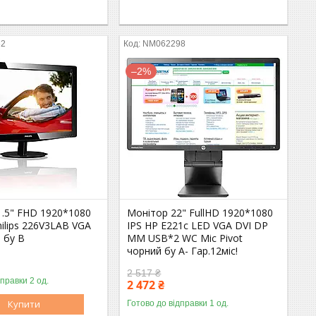
62
NM062298
–2%
1.5" FHD 1920*1080
Монітор 22" FullHD 1920*1080
ilips 226V3LAB VGA
IPS HP E221c LED VGA DVI DP
 бу В
MM USB*2 WC Mic Pivot
чорний бу A- Гар.12міс!
2 517 ₴
дправки 2 од.
Оптом і в роздріб
2 472 ₴
Купити
Готово до відправки 1 од.
Оптом і в роздріб