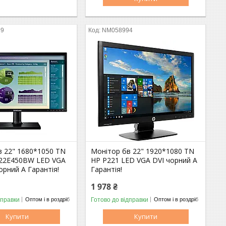
99
NM058994
в 22" 1680*1050 TN
Монітор бв 22" 1920*1080 TN
22E450BW LED VGA
HP P221 LED VGA DVI чорний A
чорний A Гарантія!
Гарантія!
1 978 ₴
дправки
Готово до відправки
Оптом і в роздріб
Оптом і в роздріб
Купити
Купити