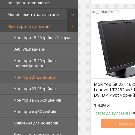
резервного живлення
NM031099
Моноблоки та запчастини
Монітори та кріплення
Монітори 15-20 дюймів "квадрат"
Веб (WEB) камери
Монітори 15-20 дюймів
широкоформатні
Монітори 21-22 дюймів
Монітор бв 22" 168
Монітори 23-25 дюймів
Lenovo LT2252pw* 
DVI DP Pivot чорний
Монітори БУ 26-29 дюймів
1 349 ₴
Монітори від 30 дюймів
Готово до відправки
Оп
Купити
Кріплення для моніторів
Запчастини для моніторів,