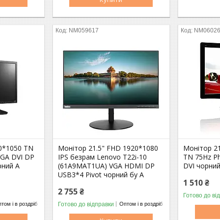
NM059617
NM0602
0*1050 TN
Монітор 21.5" FHD 1920*1080
Монітор 2
GA DVI DP
IPS безрам Lenovo T22i-10
TN 75Hz Ph
рний A
(61A9MAT1UA) VGA HDMI DP
DVI чорний
USB3*4 Pivot чорний бу A
1 510 ₴
2 755 ₴
Готово до ві
Готово до відправки
том і в роздріб
Оптом і в роздріб