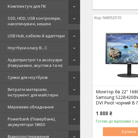
Комплектучі для ПК
SSD, HDD, USB контролери,
NM052570
накопичувачі, кишені
USB Hub, кабелю й адаптери
Ноутбуки класу B-, C
Аудіопристрої та аксесуари
(Навушники, акустика та ін)
Сумки для ноутбуків
Витратні матеріали,
Монітор бв 22" 168
інструмент для майстерні
Samsung S22B420B
DVI Pivot чорний B 
Мережеве обладнання
1 888 ₴
Powerbank (Повербанк),
Готово до відправки 1 о
акумулятори 18650
Купити
Відеоспостереження,