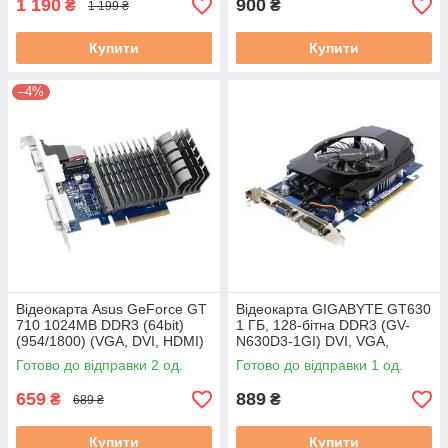
1 190
900
₴
₴
1 199 ₴
Купити
Купити
–4%
Відеокарта Asus GeForce GT
Відеокарта GIGABYTE GT630
710 1024MB DDR3 (64bit)
1 ГБ, 128-бітна DDR3 (GV-
(954/1800) (VGA, DVI, HDMI)
N630D3-1GI) DVI, VGA,
(710-1-SL) бу
HDMI, вживана
Готово до відправки 2 од.
Готово до відправки 1 од.
659
889
₴
₴
689 ₴
Купити
Купити