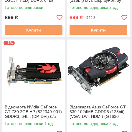
2GD3H H2D) DDR3, 64bit
(128bit) DVI, DisplayPort бу
(Mini HDMI, 2*DVI) бу
Готово до відправки
Готово до відправки 2 од.
899
899
₴
₴
949 ₴
Купити
Купити
–1%
Відеокарта NVidia GeForce
Відеокарта Asus GeForce GT
GT 730 2GB HP (822349-001)
630 1024MB GDDR5 (128bit)
GDDR3, 64bit (DP. DVI) б/в
(VGA, DVI, HDMI) (GT630-
1GD5) бу
Готово до відправки 1 од.
Готово до відправки 2 од.