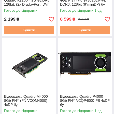
Quadro K2200 4GB GDDR5,
4GB PNY (VCNVS810DP-PB)
128bit, (2x DisplayPort, DVI)
DDR3, 128bit (8*miniDP) бу
бу
Готово до відправки
Готово до відправки 1 од.
2 199
8 599
₴
₴
9 799 ₴
Купити
Купити
Відеокарта Quadro M4000
Відеокарта Quadro P4000
8Gb PNY (PN VCQM4000)
8Gb PNY VCQP4000-PB 4xDP
4xDP бу
бу
Готово до відправки
Готово до відправки 1 од.