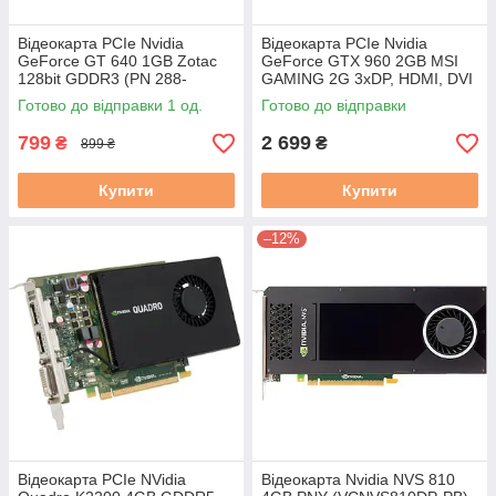
Відеокарта PCIe Nvidia
Відеокарта PCIe Nvidia
GeForce GT 640 1GB Zotac
GeForce GTX 960 2GB MSI
128bit GDDR3 (PN 288-
GAMING 2G 3xDP, HDMI, DVI
2N258-400ZT) б/в
б/у
Готово до відправки 1 од.
Готово до відправки
799
2 699
₴
₴
899 ₴
Купити
Купити
–12%
Відеокарта PCIe NVidia
Відеокарта Nvidia NVS 810