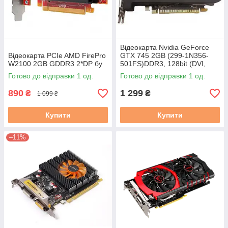
Відеокарта Nvidia GeForce
Відеокарта PCIe AMD FirePro
GTX 745 2GB (299-1N356-
W2100 2GB GDDR3 2*DP бу
501FS)DDR3, 128bit (DVI,
2*DP) бу
Готово до відправки 1 од.
Готово до відправки 1 од.
890
1 299
₴
₴
1 099 ₴
Купити
Купити
–11%