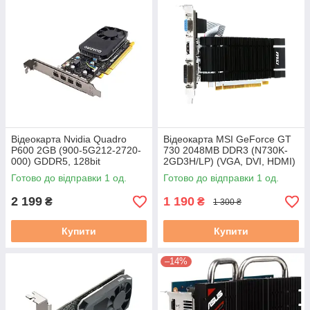
Відеокарта Nvidia Quadro
Відеокарта MSI GeForce GT
P600 2GB (900-5G212-2720-
730 2048MB DDR3 (N730K-
000) GDDR5, 128bit
2GD3H/LP) (VGA, DVI, HDMI)
(4*miniDP) б/в
бу
Готово до відправки 1 од.
Готово до відправки 1 од.
2 199
1 190
₴
₴
1 300 ₴
Купити
Купити
–14%