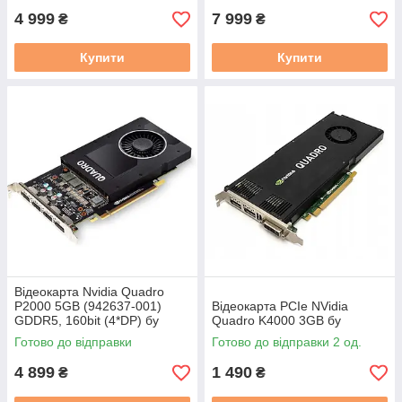
4 999
7 999
₴
₴
Купити
Купити
Відеокарта Nvidia Quadro
P2000 5GB (942637-001)
Відеокарта PCIe NVidia
GDDR5, 160bit (4*DP) бу
Quadro K4000 3GB бу
Готово до відправки
Готово до відправки 2 од.
4 899
1 490
₴
₴