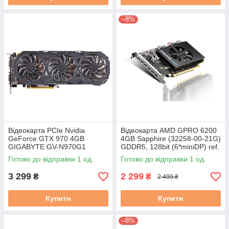
–8%
Відеокарта PCIe Nvidia
Відеокарта AMD GPRO 6200
GeForce GTX 970 4GB
4GB Sapphire (32258-00-21G)
GIGABYTE GV-N970G1
GDDR5, 128bit (6*miniDP) ref.
GAMING-4GD (DVI-I / DVI-D /
Готово до відправки 1 од.
Готово до відправки 1 од.
HDMI / DP*3) бу
3 299
2 299
₴
₴
2 499 ₴
Купити
Купити
–8%