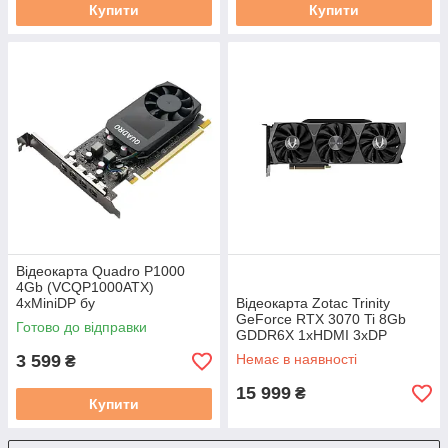
Купити
Купити
Відеокарта Quadro P1000
4Gb (VCQP1000ATX)
4xMiniDP бу
Відеокарта Zotac Trinity
GeForce RTX 3070 Ti 8Gb
Готово до відправки
GDDR6X 1xHDMI 3xDP
(9288-1N653-501Z8) б/в
3 599
Немає в наявності
₴
15 999
₴
Купити