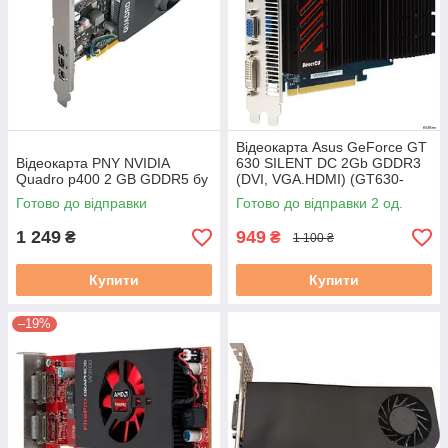
Відеокарта Asus GeForce GT
Відеокарта PNY NVIDIA
630 SILENT DC 2Gb GDDR3
Quadro p400 2 GB GDDR5 бу
(DVI, VGA.HDMI) (GT630-
DCSL-2GD3) бу
Готово до відправки
Готово до відправки 2 од.
1 249
949
₴
₴
1 100 ₴
Купити
Купити
–19%