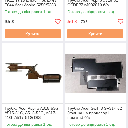
TK11 TK13 Emachines E443
Трубка Acer Aspire a315-31
E644 Acer Aspire 5250/5253
CCDFBZAJ002010 б/в
UMA AMD (AT0IC0010R0 ) бу
Готово до відправки 1 од.
Готово до відправки 1 од.
35
50
₴
₴
70 ₴
Купити
Купити
Трубка Acer Aspire A315-53G,
Трубка Acer Swift 3 SF314-52
A515-51G, A515-52G, A517-
(кришка на процесор і
41G, A517-51G DIS
пам'ять) б/в
(AT20X0010A0) б/в
Готово до відправки 1 од.
Готово до відправки 1 од.