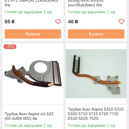
E1-572 UMA (AT12K0030R0)
6530g 6930 6930G
б/в
(avc36zk3tatn) б/в
Готово до відправки 1 од.
Готово до відправки 2 од.
55
40
₴
₴
Купити
Купити
–30%
Трубка Acer Aspire 5310 5315
Трубка Acer Aspire e1-522
5320 5710 5715 5720 7720
(60.4zf04.002) бв
E510 5520 7520
(AT01O000600) б/в
Готово до відправки 2 од.
Готово до відправки 1 од.