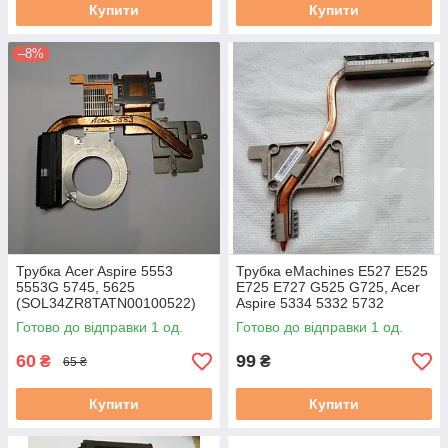
Купити
Купити
–8%
Трубка Acer Aspire 5553
Трубка eMachines E527 E525
5553G 5745, 5625
E725 E727 G525 G725, Acer
(SOL34ZR8TATN00100522)
Aspire 5334 5332 5732
бв
(AT06R0020X0) бу
Готово до відправки 1 од.
Готово до відправки 1 од.
60
99
₴
₴
65 ₴
Купити
Купити