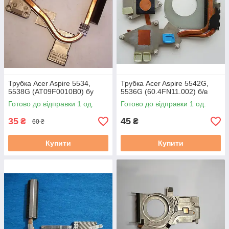
Трубка Acer Aspire 5534,
Трубка Acer Aspire 5542G,
5538G (AT09F0010B0) бу
5536G (60.4FN11.002) б/в
Готово до відправки 1 од.
Готово до відправки 1 од.
35
45
₴
₴
60 ₴
Купити
Купити