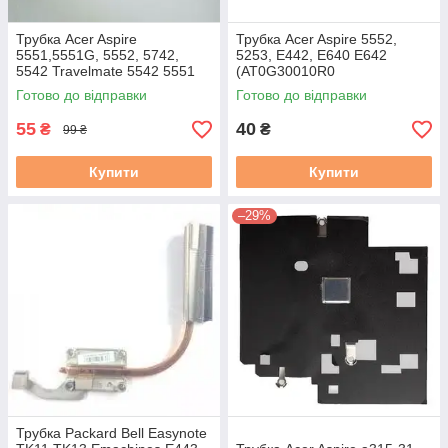
Трубка Acer Aspire
Трубка Acer Aspire 5552,
5551,5551G, 5552, 5742,
5253, E442, E640 E642
5542 Travelmate 5542 5551
(AT0G30010R0
5742 (AT0C6006DR00
AT0G30010V0)бв
Готово до відправки
Готово до відправки
AT0G3002DR0) бв
55
40
₴
₴
99 ₴
Купити
Купити
–29%
Трубка Packard Bell Easynote