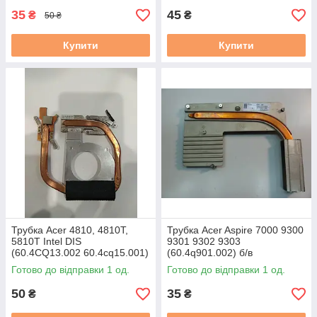
35
45
₴
₴
50 ₴
Купити
Купити
Трубка Acer 4810, 4810T,
Трубка Acer Aspire 7000 9300
5810T Intel DIS
9301 9302 9303
(60.4CQ13.002 60.4cq15.001)
(60.4q901.002) б/в
бу
Готово до відправки 1 од.
Готово до відправки 1 од.
50
35
₴
₴