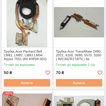
Трубка Acer Packard Bell
Трубка Acer TravelMate 2480,
LM81, LM82, LM83 LM94
2022, 4100, 3680, 5570, 3260
Aspire 7551 (60.4HP08.002)
( AVC34ZR1TATN ) бв
бв
Готово до відправки
Готово до відправки 1 од.
50
70
₴
₴
Купити
Купити
–42%