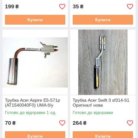
199
35
₴
₴
Купити
Купити
Трубка Acer Aspire E5-571p
Трубка Acer Swift 3 sf314-51
(AT1540040F0) UMA б/у
Оригінал! нова
Готово до відправки 1 од.
Готово до відправки
70
264
₴
₴
Купити
Купити