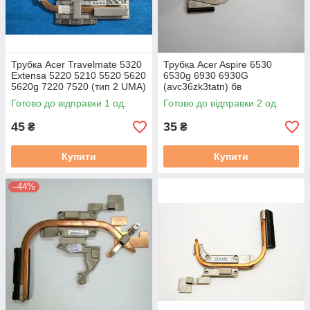
Трубка Acer Travelmate 5320
Трубка Acer Aspire 6530
Extensa 5220 5210 5520 5620
6530g 6930 6930G
5620g 7220 7520 (тип 2 UMA)
(avc36zk3tatn) бв
(60.4t336.001) бв
Готово до відправки 1 од.
Готово до відправки 2 од.
45
35
₴
₴
Купити
Купити
–44%