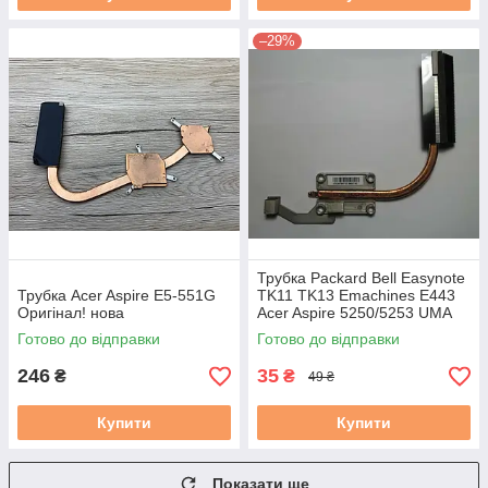
–29%
Трубка Packard Bell Easynote
Трубка Acer Aspire E5-551G
TK11 TK13 Emachines E443
Оригінал! нова
Acer Aspire 5250/5253 UMA
AMD (AT0IC0010R0 ) б/в
Готово до відправки
Готово до відправки
246
35
₴
₴
49 ₴
Купити
Купити
Показати ще