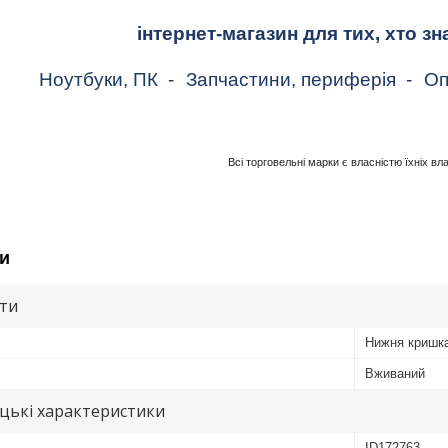
інтернет-магазин для тих, хто зн
Ноутбуки, ПК
-
Запчастини, периферія
-
Оп
Всі торговельні марки є власністю їхніх вл
и
ути
Нижня кришка
Вживаний
цькі характеристики
ID172763