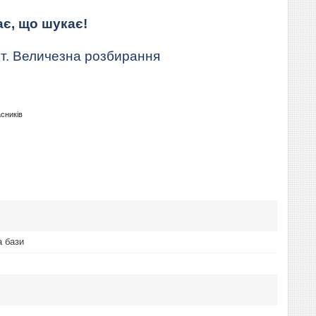
ає, що шукає!
т. Величезна розбирання
асників
 бази