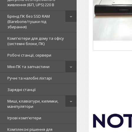
живлення (ІБП, UPS) 220 В
Бренд ПК без SSD RAM
(Barebone/тушки під
збирання)
Комп'ютери для дому та офісу
(системні блоки, ПК)
Робочі станції, сервери
Міні-ПК та запчастини
Ручні та налобні ліхтарі
Зарядні станції
Миші, клавіатури, килимки,
маніпулятори
Ігрові комп'ютери
Комплексні рішення для