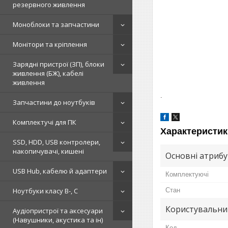
резервного живлення
Моноблоки та запчастини
Монітори та кріплення
Зарядні пристрої (ЗП), блоки
живлення (БЖ), кабелі
живлення
.
Запчастини до ноутбуків
Комплектучі для ПК
Характеристик
SSD, HDD, USB контролери,
накопичувачі, кишені
Основні атриб
USB Hub, кабелю й адаптери
Комплектуючі
Ноутбуки класу B-, C
Стан
Користувальни
Аудіопристрої та аксесуари
(Навушники, акустика та ін)
Код