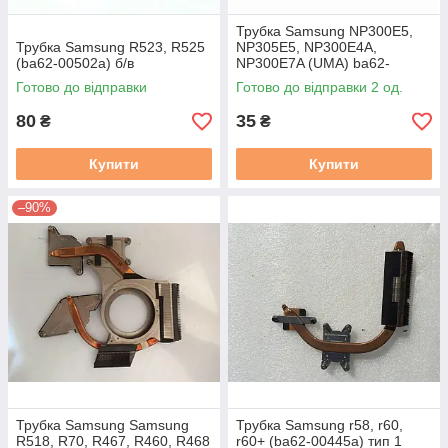
Трубка Samsung NP300E5,
Трубка Samsung R523, R525
NP305E5, NP300E4A,
(ba62-00502a) б/в
NP300E7A (UMA) ba62-
00640c BA62-00640B бв
Готово до відправки
Готово до відправки 2 од.
80
35
₴
₴
Купити
Купити
–90%
Трубка Samsung Samsung
Трубка Samsung r58, r60,
R518, R70, R467, R460, R468
r60+ (ba62-00445a) тип 1