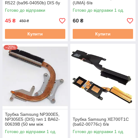
R522 (ba96-04050b) DIS бу
(UMA) б/в
Готово до відправки
Готово до відправки 1 од.
45
60
₴
₴
450 ₴
Купити
Купити
–20%
Трубка Samsung NP300E5,
NP305E5 (DIS) тип 1 BA62-
Трубка Samsung XE700T1C
00639B (50 мм між
(ba62-00776c) б/в
гвинтиками GPU) б/в
Готово до відправки 1 од.
Готово до відправки 1 од.