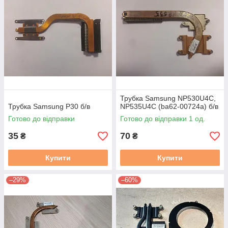
Трубка Samsung NP530U4C,
Трубка Samsung P30 б/в
NP535U4C (ba62-00724a) б/в
Готово до відправки
Готово до відправки 1 од.
35
70
₴
₴
Купити
Купити
–29%
–60%