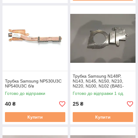
Трубка Samsung N148P,
Трубка Samsung NP530U3C
N143, N145, N150, N210,
NP540U3C б/в
N220, N100, N102 (BA81-
06423A KSB0405HB-9J42
Готово до відправки
Готово до відправки 1 од.
BA62-00495A) б/в
40
25
₴
₴
Купити
Купити