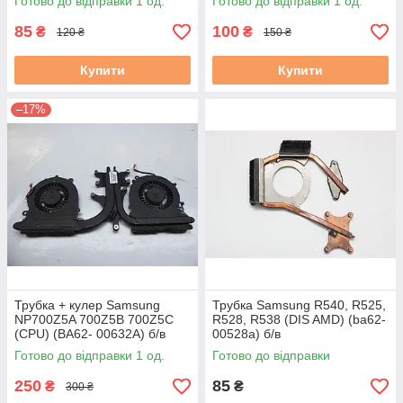
Готово до відправки 1 од.
Готово до відправки 1 од.
85
100
₴
₴
120 ₴
150 ₴
Купити
Купити
–17%
Трубка + кулер Samsung
Трубка Samsung R540, R525,
NP700Z5A 700Z5B 700Z5C
R528, R538 (DIS AMD) (ba62-
(CPU) (BA62- 00632A) б/в
00528a) б/в
Готово до відправки 1 од.
Готово до відправки
250
85
₴
₴
300 ₴