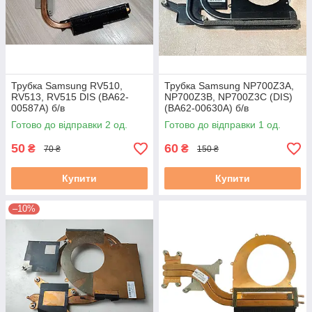
Трубка Samsung RV510,
Трубка Samsung NP700Z3A,
RV513, RV515 DIS (BA62-
NP700Z3B, NP700Z3C (DIS)
00587A) б/в
(BA62-00630A) б/в
Готово до відправки 2 од.
Готово до відправки 1 од.
50
60
₴
₴
70 ₴
150 ₴
Купити
Купити
–10%