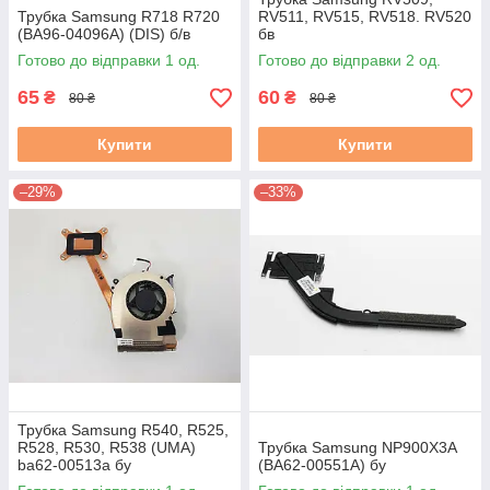
Трубка Samsung R718 R720
RV511, RV515, RV518. RV520
(BA96-04096A) (DIS) б/в
бв
Готово до відправки 1 од.
Готово до відправки 2 од.
65
60
₴
₴
80 ₴
80 ₴
Купити
Купити
–29%
–33%
Трубка Samsung R540, R525,
R528, R530, R538 (UMA)
Трубка Samsung NP900X3A
ba62-00513a бу
(BA62-00551A) бу