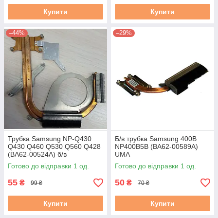
Купити
Купити
–44%
–29%
Трубка Samsung NP-Q430
Б/в трубка Samsung 400B
Q430 Q460 Q530 Q560 Q428
NP400B5B (BA62-00589A)
(BA62-00524A) б/в
UMA
Готово до відправки 1 од.
Готово до відправки 1 од.
55
50
₴
₴
99 ₴
70 ₴
Купити
Купити