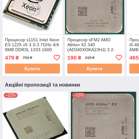
Процесор s1151 Intel Xeon
Процесор sFM2 AMD
Проц
E3-1225 v5 3.3-3.7GHz 4/4
Athlon X2 340
i5-4
8MB DDR3L 1333-1600
(AD340XOKA23HJ) 3.2-
6MB
DDR4 1866-2133 HD P530
3.6GHz 2яд. 2пот. L1 96kb
1600
479
190
465
₴
₴
792 ₴
219 ₴
80W бу
L2 1MB DDR3 1600 65W
84W 
бу
Купити
Купити
Акційні пропозиції та новинки
–22%
–13%