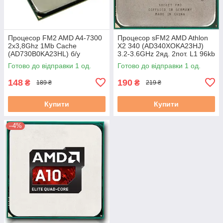
Процесор FM2 AMD A4-7300
Процесор sFM2 AMD Athlon
2x3,8Ghz 1Mb Cache
X2 340 (AD340XOKA23HJ)
(AD730B0KA23HL) б/у
3.2-3.6GHz 2яд. 2пот. L1 96kb
L2 1MB DDR3 1600 65W бу
Готово до відправки 1 од.
Готово до відправки 1 од.
148
190
₴
₴
189 ₴
219 ₴
Купити
Купити
–4%