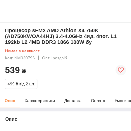
Процесор sFM2 AMD Athlon X4 750K
(AD750KWOA44HJ) 3.4-4.0GHz 4яд. 4пот. L1
192kb L2 4MB DDR3 1866 100W бу
Немає в наявності
Код: NM020796
Опт і роздріб
539
₴
499 ₴
від 2 шт.
Опис
Характеристики
Доставка
Оплата
Умови п
Опис