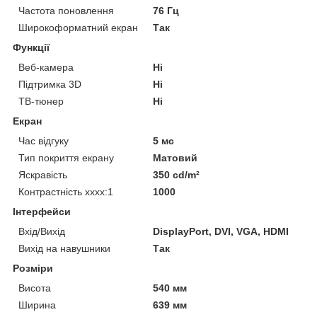
Частота поновлення
76 Гц
Широкоформатний екран
Так
Функції
Веб-камера
Ні
Підтримка 3D
Ні
ТВ-тюнер
Ні
Екран
Час відгуку
5 мс
Тип покриття екрану
Матовий
Яскравість
350 cd/m²
Контрастність хххх:1
1000
Інтерфейси
Вхід/Вихід
DisplayPort, DVI, VGA, HDMI
Вихід на навушники
Так
Розміри
Висота
540 мм
Ширина
639 мм