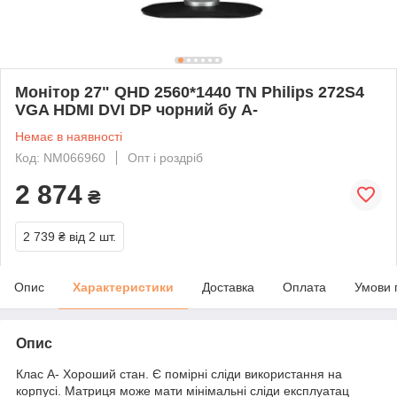
Монітор 27" QHD 2560*1440 TN Philips 272S4
VGA HDMI DVI DP чорний бу A-
Немає в наявності
Код: NM066960
Опт і роздріб
2 874
₴
2 739 ₴
від 2 шт.
Опис
Характеристики
Доставка
Оплата
Умови 
Опис
Клас A- Хороший стан. Є помірні сліди використання на
корпусі. Матриця може мати мінімальні сліди експлуатац