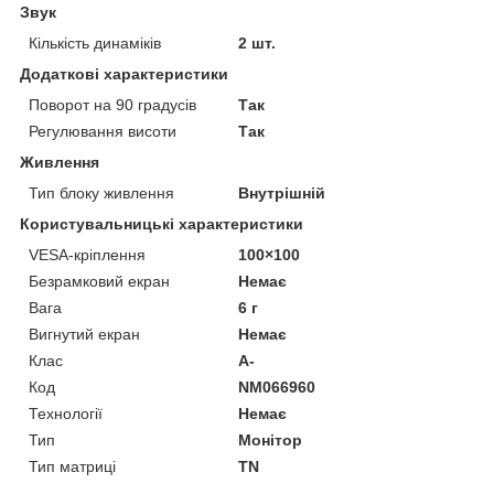
Звук
Кількість динаміків
2 шт.
Додаткові характеристики
Поворот на 90 градусів
Так
Регулювання висоти
Так
Живлення
Тип блоку живлення
Внутрішній
Користувальницькі характеристики
VESA-кріплення
100×100
Безрамковий екран
Немає
Вага
6 г
Вигнутий екран
Немає
Клас
A-
Код
NM066960
Технології
Немає
Тип
Монітор
Тип матриці
TN