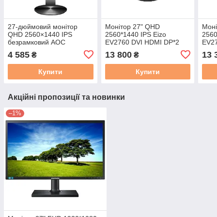
27-дюймовий монітор
Монітор 27" QHD
Моні
QHD 2560×1440 IPS
2560*1440 IPS Eizo
2560
безрамковий AOC
EV2760 DVI HDMI DP*2
EV27
Q2790PQU, VGA, 2×HDMI,
USB Type-A Pivot бу A
USB 
4 585
13 800
13 
₴
₴
DP, USB Type-A, чорний,
бу A
бу B
Купити
Купити
Акційні пропозиції та новинки
–1%