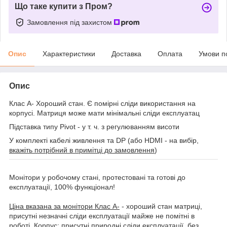
Що таке купити з Пром?
Замовлення під захистом
Опис
Характеристики
Доставка
Оплата
Умови п
Опис
Клас A- Хороший стан. Є помірні сліди використання на
корпусі. Матриця може мати мінімальні сліди експлуатац
Підставка типу Pivot - у т. ч. з регулюванням висоти
У комплекті кабелі живлення та DP (або HDMI - на вибір,
вкажіть потрібний в примітці до замовлення
)
Монітори у робочому стані, протестовані та готові до
експлуатації, 100% функціонал!
Ціна вказана за монітори Клас A-
- хороший стан матриці,
присутні незначні сліди експлуатації майже не помітні в
роботі. Корпус: присутні природні сліди експлуатації, без