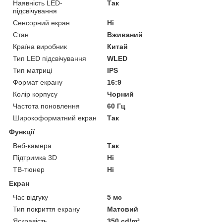
Наявність LED-
Так
підсвічування
Сенсорний екран
Ні
Стан
Вживаний
Країна виробник
Китай
Тип LED підсвічування
WLED
Тип матриці
IPS
Формат екрану
16:9
Колір корпусу
Чорний
Частота поновлення
60 Гц
Широкоформатний екран
Так
Функції
Веб-камера
Так
Підтримка 3D
Ні
ТВ-тюнер
Ні
Екран
Час відгуку
5 мс
Тип покриття екрану
Матовий
Яскравість
350 cd/m²