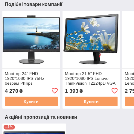
Подібні товари компанії
Монітор 24" FHD
Монітор 21.5" FHD
Моні
1920*1080 IPS 75Hz
1920*1080 IPS Lenovo
1920
безрам Philips
ThinkVision T2224pD VGA
Leno
241B7QUBHEB VGA HDMI
HDMI DP USB2*4 Pivot
(61
4 270
1 393
2 7
₴
₴
2*DP USB3*4 USB-C 65W
чорний бу B-
DP U
WEB чорний бу A
бу A
Купити
Купити
Акційні пропозиції та новинки
–1%