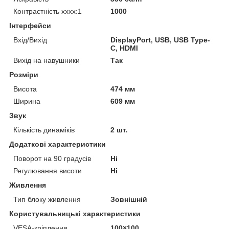
Контрастність хххх:1
1000
Інтерфейси
Вхід/Вихід
DisplayPort, USB, USB Type-
C, HDMI
Вихід на навушники
Так
Розміри
Висота
474 мм
Ширина
609 мм
Звук
Кількість динаміків
2 шт.
Додаткові характеристики
Поворот на 90 градусів
Ні
Регулювання висоти
Ні
Живлення
Тип блоку живлення
Зовнішній
Користувальницькі характеристики
VESA-кріплення
100×100