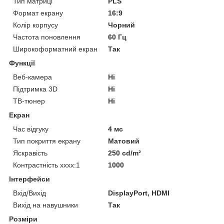
Тип матриці
PLS
Формат екрану
16:9
Колір корпусу
Чорний
Частота поновлення
60 Гц
Широкоформатний екран
Так
Функції
Веб-камера
Ні
Підтримка 3D
Ні
ТВ-тюнер
Ні
Екран
Час відгуку
4 мс
Тип покриття екрану
Матовий
Яскравість
250 cd/m²
Контрастність хххх:1
1000
Інтерфейси
Вхід/Вихід
DisplayPort, HDMI
Вихід на навушники
Так
Розміри