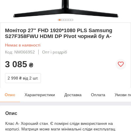
Монітор 27" FHD 1920*1080 PLS Samsung
S27F358FWU HDMI DP Pivot чорний бу A-
Немає в наявності
Код: NM066952
Опт і роздріб
3 085
₴
2 998 ₴
від 2 шт.
Опис
Характеристики
Доставка
Оплата
Умови п
Опис
Клас A- Хороший стан. Є помірні сліди використання на
корпусі. Матриця може мати мінімальні сліди експлуатац