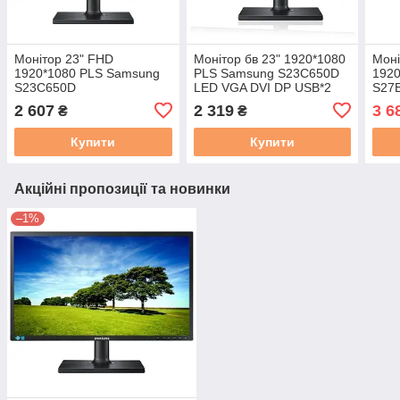
Монітор 23" FHD
Монітор бв 23" 1920*1080
Моні
1920*1080 PLS Samsung
PLS Samsung S23C650D
192
S23C650D
LED VGA DVI DP USB*2
S27
(LS23C65UDCA) VGA DVI
Pivot чорний A Гарантія! #
Pivo
2 607
2 319
3 6
₴
₴
DP USB*2 Pivot чорний, б/
у А
Купити
Купити
Акційні пропозиції та новинки
–1%