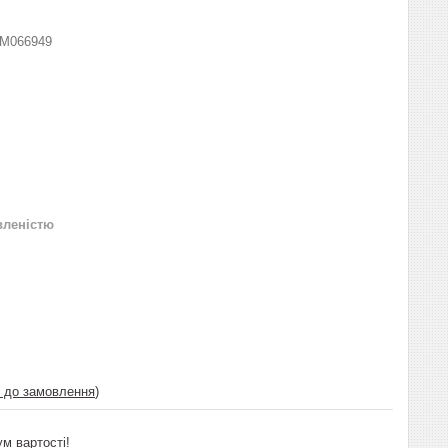
M066949
вленістю
і до замовлення
)
ум вартості!