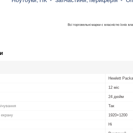
Ноутбуки, ПК
-
Запчастини, периферія
-
Оп
Всі торговельні марки є власністю їхніх вл
и
Hewlett Packa
12 міс
24 дюйм
вічування
Так
 екрану
1920×1200
Ні