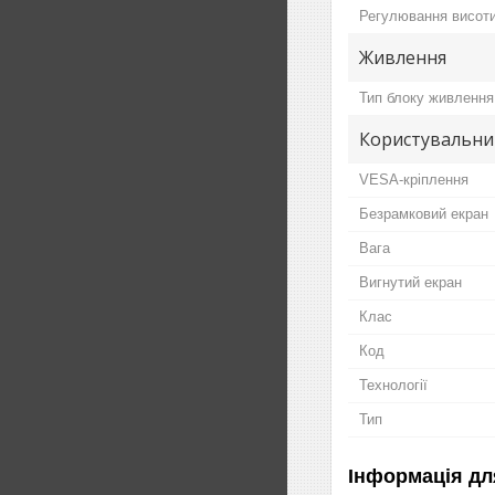
Регулювання висот
Живлення
Тип блоку живлення
Користувальни
VESA-кріплення
Безрамковий екран
Вага
Вигнутий екран
Клас
Код
Технології
Тип
Інформація дл