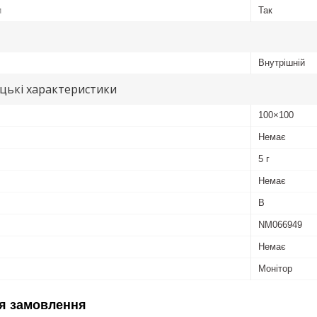
и
Так
Внутрішній
цькі характеристики
100×100
Немає
5 г
Немає
B
NM066949
Немає
Монітор
я замовлення