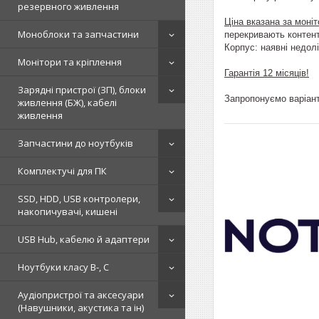
резервного живлення
Ціна вказана за моні
Моноблоки та запчастини
перекривають контент
Корпус: наявні недол
Монітори та кріплення
Гарантія 12 місяців!
Зарядні пристрої (ЗП), блоки
Запропонуємо варіант
живлення (БЖ), кабелі
живлення
Запчастини до ноутбуків
Комплектучі для ПК
SSD, HDD, USB контролери,
накопичувачі, кишені
USB Hub, кабелю й адаптери
Ноутбуки класу B-, C
Аудіопристрої та аксесуари
(Навушники, акустика та ін)