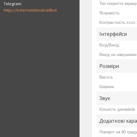
Тип покриття екрану
https://t.me/notebookcellbot
Яскравість
Контрастність хххх:
Інтерфейси
Вхід/Вихід
Вихід на навушники
Розміри
Висота
Ширина
Звук
Кількість динаміків
Додаткові хар
Поворот на 90 граду