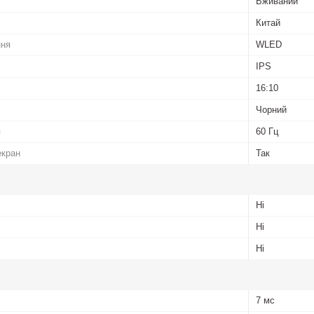
Вживаний
Китай
ння
WLED
IPS
16:10
Чорний
я
60 Гц
екран
Так
Ні
Ні
Ні
7 мс