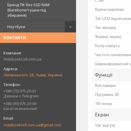
Стан
Бренд ПК без SSD RAM
(Barebone/тушки під
Країна виробник
збирання)
Тип LED підсвічува
Ноутбуки
Тип матриці
Формат екрану
КОНТАКТИ
Колір корпусу
Частота поновленн
NotebookCell.com.ua
Широкоформатний 
Функції
Липинського, 58, Львів, Україна
Веб-камера
+380 (73) 075-20-01
Підтримка 3D
Дзвінки + Telegram
+380 (93) 075-20-00
ТВ-тюнер
Багатоканальний
Екран
notebookcell.com.ua@gmail.com
Час відгуку