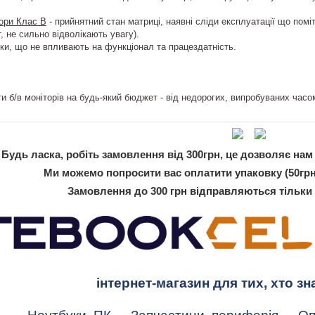
тори Клас B
- прийнятний стан матриці, наявні сліди експлуатації що помі
, не сильно відволікають увагу).
іки, що не впливають на функціонал та працездатність.
и б/в моніторів на будь-який бюджет - від недорогих, випробуваних часом
Будь ласка, робіть замовлення від 300грн, це дозволяє нам 
Ми можемо попросити вас оплатити упаковку (50грн
Замовлення до 300 грн відправляються тільки
інтернет-магазин для тих, хто зн