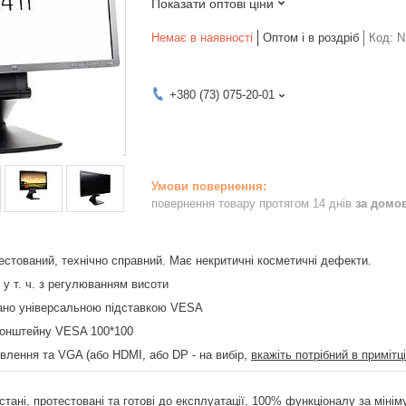
Показати оптові ціни
Немає в наявності
Оптом і в роздріб
Код:
N
+380 (73) 075-20-01
повернення товару протягом 14 днів
за домо
естований, технічно справний. Має некритичні косметичні дефекти.
- у т. ч. з регулюванням висоти
ано універсальною підставкою VESA
ронштейну VESA 100*100
ивлення та VGA (або HDMI, або DP - на вибір,
вкажіть потрібний в примітц
тані, протестовані та готові до експлуатації, 100% функціоналу за мінім