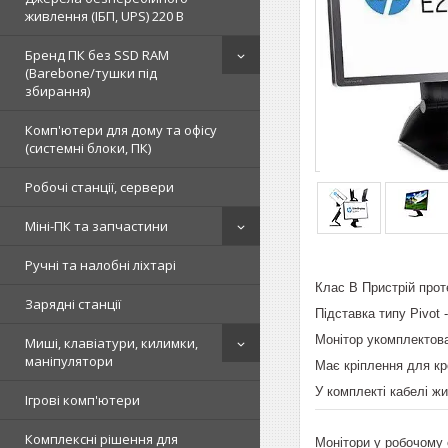
живлення (ІБП, UPS) 220 В
Бренд ПК без SSD RAM
(Barebone/тушки під
збирання)
Комп'ютери для дому та офісу
(системні блоки, ПК)
Робочі станції, сервери
Міні-ПК та запчастини
Ручні та налобні ліхтарі
Клас B Пристрій прот
Зарядні станції
Підставка типу Pivot 
Монітор укомплектов
Миші, клавіатури, килимки,
маніпулятори
Має кріплення для к
У комплекті кабелі ж
Ігрові комп'ютери
Комплексні рішення для
Монітори у робочому с