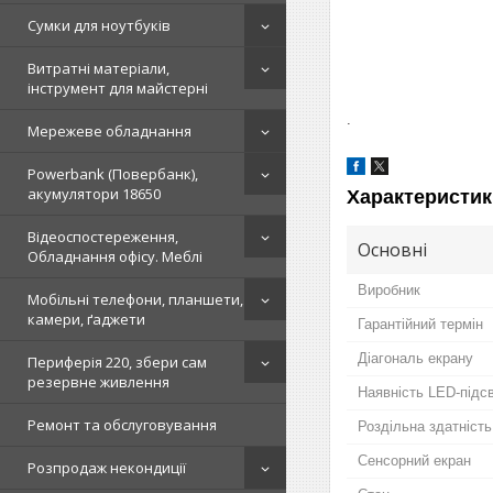
Сумки для ноутбуків
Витратні матеріали,
інструмент для майстерні
.
Мережеве обладнання
Powerbank (Повербанк),
акумулятори 18650
Характеристик
Відеоспостереження,
Основні
Обладнання офісу. Меблі
Виробник
Мобільні телефони, планшети,
камери, ґаджети
Гарантійний термін
Діагональ екрану
Периферія 220, збери сам
резервне живлення
Наявність LED-підс
Ремонт та обслуговування
Роздільна здатність
Сенсорний екран
Розпродаж некондиції