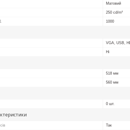
Матовий
250 cd/m²
1
1000
VGA, USB, HD
Ні
518 мм
560 мм
0 шт.
актеристики
сів
Так