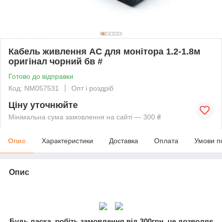
Кабель живлення AC для монітора 1.2-1.8м
оригінал чорний бв #
Готово до відправки
Код: NM057531
Опт і роздріб
Ціну уточнюйте
Мінімальна сума замовлення на сайті — 300 ₴
Опис
Характеристики
Доставка
Оплата
Умови п
Опис
Будь ласка, робіть замовлення від 300грн, це дозволяє