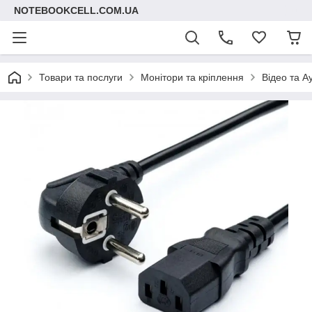
NOTEBOOKCELL.COM.UA
Товари та послуги
Монітори та кріплення
Відео та А