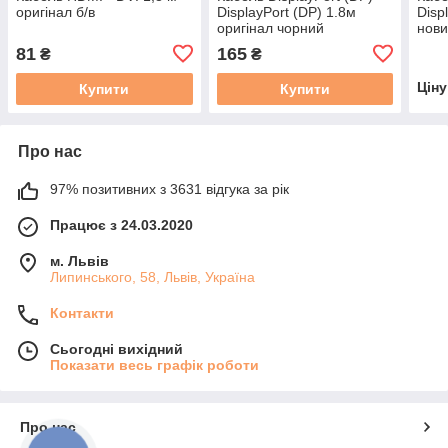
оригінал б/в
DisplayPort (DP) 1.8м
Disp
оригінал чорний
нов
81
165
₴
₴
Цін
Купити
Купити
Про нас
97% позитивних з 3631 відгука за рік
Працює з 24.03.2020
м. Львів
Липинського, 58, Львів, Україна
Контакти
Сьогодні вихідний
Показати весь графік роботи
Про нас