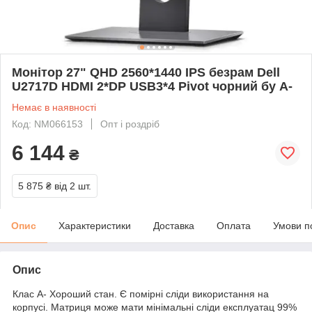
Монітор 27" QHD 2560*1440 IPS безрам Dell
U2717D HDMI 2*DP USB3*4 Pivot чорний бу A-
Немає в наявності
Код: NM066153
Опт і роздріб
6 144
₴
5 875 ₴
від 2 шт.
Опис
Характеристики
Доставка
Оплата
Умови п
Опис
Клас A- Хороший стан. Є помірні сліди використання на
корпусі. Матриця може мати мінімальні сліди експлуатац 99%