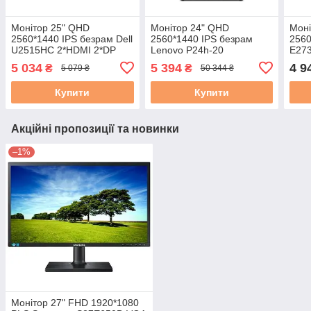
Монітор 25" QHD
Монітор 24" QHD
Моні
2560*1440 IPS безрам Dell
2560*1440 IPS безрам
2560
U2515HC 2*HDMI 2*DP
Lenovo P24h-20
E27
USB3*4 Pivot чорний бу A-
(61F4GAT1UA) HDMI DP*2
USB3
5 034
5 394
4 9
₴
₴
5 079 ₴
50 344 ₴
USB3*2 USB-C 75W RJ-45
чорн
Pivot бу A
Купити
Купити
Акційні пропозиції та новинки
–1%
Монітор 27" FHD 1920*1080