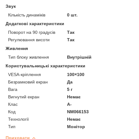
Звук
Кількість динаміків
0 шт.
Додаткові характеристики
Поворот на 90 градусів
Так
Регулювання висоти
Так
Живлення
Тип блоку живлення
Внутрішній
Користувальницькі характеристики
VESA-кріплення
100×100
Безрамковий екран
Да
Вага
5 г
Вигнутий екран
Немає
Клас
A-
Код
NM066153
Технології
Немає
Тип
Монітор
Приховати