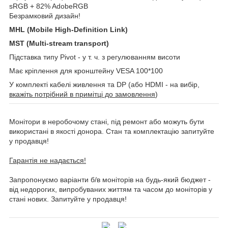
sRGB + 82% AdobeRGB
Безрамковий дизайн!
MHL (Mobile High-Definition Link)
MST (Multi-stream transport)
Підставка типу Pivot - у т. ч. з регулюванням висоти
Має кріплення для кронштейну VESA 100*100
У комплекті кабелі живлення та DP (або HDMI - на вибір,
вкажіть потрібний в примітці до замовлення
)
Монітори в неробочому стані, під ремонт або можуть бути
використані в якості донора. Стан та комплектацію запитуйте
у продавця!
Гарантія не надається!
Запропонуємо варіанти б/в моніторів на будь-який бюджет -
від недорогих, випробуваних життям та часом до моніторів у
стані нових. Запитуйте у продавця!