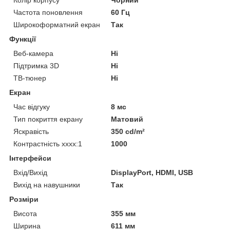
Частота поновлення
60 Гц
Широкоформатний екран
Так
Функції
Веб-камера
Ні
Підтримка 3D
Ні
ТВ-тюнер
Ні
Екран
Час відгуку
8 мс
Тип покриття екрану
Матовий
Яскравість
350 cd/m²
Контрастність хххх:1
1000
Інтерфейси
Вхід/Вихід
DisplayPort, HDMI, USB
Вихід на навушники
Так
Розміри
Висота
355 мм
Ширина
611 мм