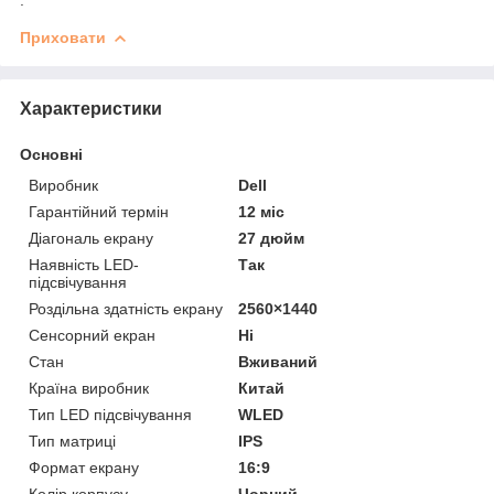
Приховати
Характеристики
Основні
Виробник
Dell
Гарантійний термін
12 міс
Діагональ екрану
27 дюйм
Наявність LED-
Так
підсвічування
Роздільна здатність екрану
2560×1440
Сенсорний екран
Ні
Стан
Вживаний
Країна виробник
Китай
Тип LED підсвічування
WLED
Тип матриці
IPS
Формат екрану
16:9
Колір корпусу
Чорний