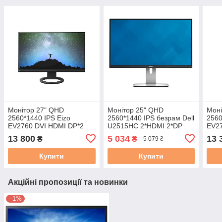
Монітор 27" QHD
Монітор 25" QHD
Моні
2560*1440 IPS Eizo
2560*1440 IPS безрам Dell
2560
EV2760 DVI HDMI DP*2
U2515HC 2*HDMI 2*DP
EV27
USB Type-A Pivot бу A
USB3*4 Pivot чорний бу A-
USB 
13 800
5 034
13 
₴
₴
5 079 ₴
бу A
Купити
Купити
Акційні пропозиції та новинки
–1%