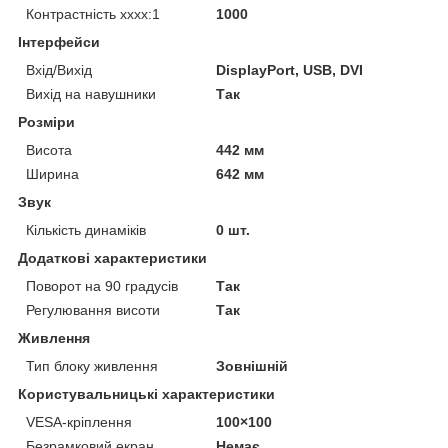
Контрастність хххх:1
1000
Інтерфейси
Вхід/Вихід
DisplayPort, USB, DVI
Вихід на навушники
Так
Розміри
Висота
442 мм
Ширина
642 мм
Звук
Кількість динаміків
0 шт.
Додаткові характеристики
Поворот на 90 градусів
Так
Регулювання висоти
Так
Живлення
Тип блоку живлення
Зовнішній
Користувальницькі характеристики
VESA-кріплення
100×100
Безрамковий екран
Немає