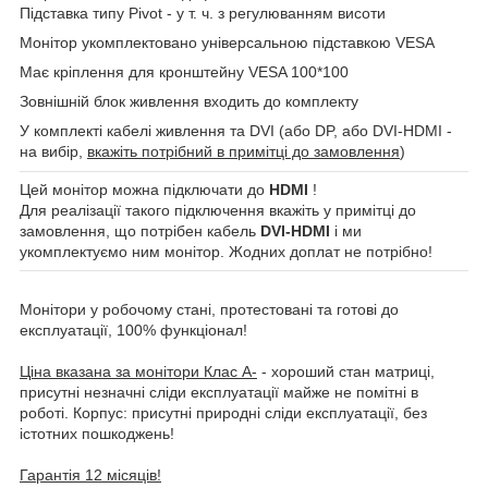
Підставка типу Pivot - у т. ч. з регулюванням висоти
Монітор укомплектовано універсальною підставкою VESA
Має кріплення для кронштейну VESA 100*100
Зовнішній блок живлення входить до комплекту
У комплекті кабелі живлення та DVI (або DP, або DVI-HDMI -
на вибір,
вкажіть потрібний в примітці до замовлення
)
Цей монітор можна підключати до
HDMI
!
Для реалізації такого підключення вкажіть у примітці до
замовлення, що потрібен кабель
DVI-HDMI
і ми
укомплектуємо ним монітор. Жодних доплат не потрібно!
Монітори у робочому стані, протестовані та готові до
експлуатації, 100% функціонал!
Ціна вказана за монітори Клас A-
- хороший стан матриці,
присутні незначні сліди експлуатації майже не помітні в
роботі. Корпус: присутні природні сліди експлуатації, без
істотних пошкоджень!
Гарантія 12 місяців!