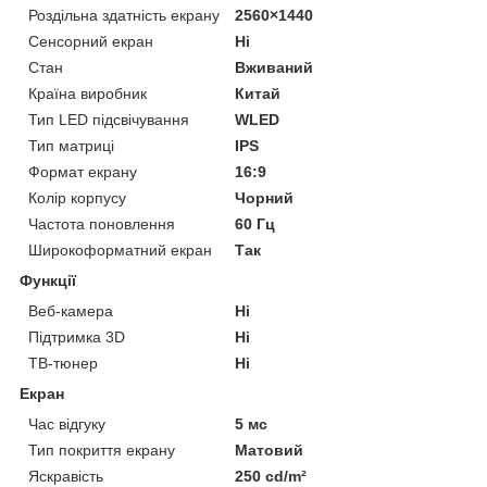
Роздільна здатність екрану
2560×1440
Сенсорний екран
Ні
Стан
Вживаний
Країна виробник
Китай
Тип LED підсвічування
WLED
Тип матриці
IPS
Формат екрану
16:9
Колір корпусу
Чорний
Частота поновлення
60 Гц
Широкоформатний екран
Так
Функції
Веб-камера
Ні
Підтримка 3D
Ні
ТВ-тюнер
Ні
Екран
Час відгуку
5 мс
Тип покриття екрану
Матовий
Яскравість
250 cd/m²