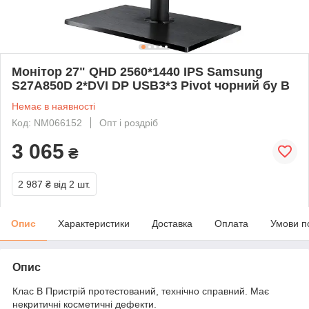
Монітор 27" QHD 2560*1440 IPS Samsung
S27A850D 2*DVI DP USB3*3 Pivot чорний бу В
Немає в наявності
Код: NM066152
Опт і роздріб
3 065
₴
2 987 ₴
від 2 шт.
Опис
Характеристики
Доставка
Оплата
Умови п
Опис
Клас B Пристрій протестований, технічно справний. Має
некритичні косметичні дефекти.