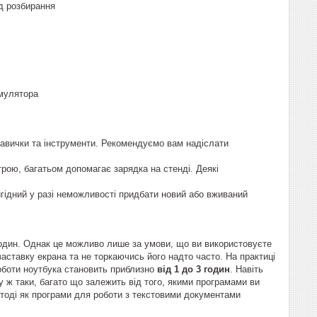
ід розбирання
мулятора
навички та інструменти. Рекомендуємо вам надіслати
рою, багатьом допомагає зарядка на стенді. Деякі
гідний у разі неможливості придбати новий або вживаний
годин. Однак це можливо лише за умови, що ви використовуєте
заставку екрана та не торкаючись його надто часто. На практиці
оботи ноутбука становить приблизно
від 1 до 3 годин
. Навіть
 ж таки, багато що залежить від того, якими програмами ви
, тоді як програми для роботи з текстовими документами