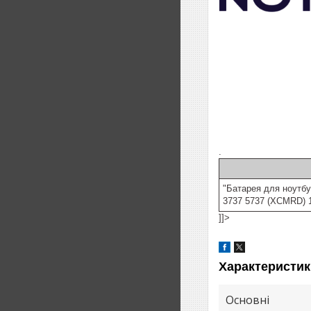
.
"Батарея для ноутбук
3737 5737 (XCMRD) 
]]>
Характеристик
Основні