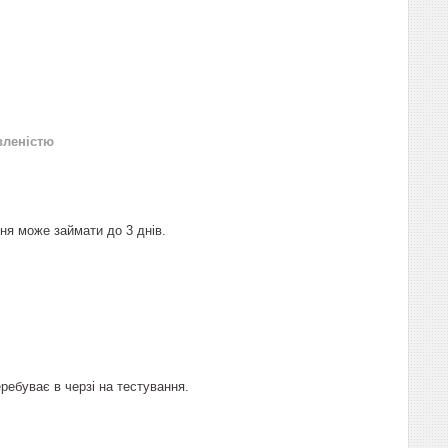
вленістю
я може займати до 3 днів.
ребуває в черзі на тестування.