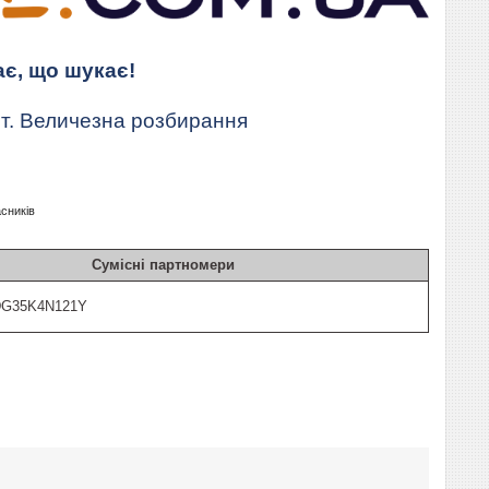
ає, що шукає!
т. Величезна розбирання
асників
Сумісні партномери
G35K4N121Y