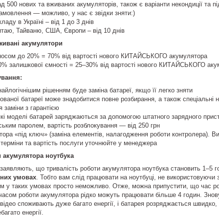
ад 500 нових та вживаних акумуляторів, також є варіанти некондиції та п
амовлення — можливо, у нас є звідки зняти:)
ладу в Україні – від 1 до 3 днів
таю, Тайваню, США, Європи – від 10 днів
живані акумулятори
зносом до 20% = 70% від вартості нового КИТАЙСЬКОГО акумулятора
50% залишкової ємності = 25–30% від вартості нового КИТАЙСЬКОГО аку
ування:
найлогічнішим рішенням буде заміна батареї, якщо її легко зняти
ованої батареї може знадобитися повне розбирання, а також спеціальні 
я заміни з гарантією
кі моделі батарей заряджаються за допомогою штатного зарядного прист
ьким паролем, вартість розблокування — від 250 грн
ора «під ключ» (заміна елементів, налагодження роботи контролера). Ви
 терміни та вартість послуги уточнюйте у менеджера
и акумулятора ноутбука
 заявляють, що тривалість роботи акумулятора ноутбука становить 1–5 
ьних умовах
. Тобто вам слід працювати на ноутбуці, не використовуючи 
м у таких умовах просто неможливо. Отже, можна припустити, що час р
часом роботи акумулятора рідко можуть працювати більше 4 годин. Знову
а відео споживають дуже багато енергії, і батарея розряджається швидко
багато енергії.