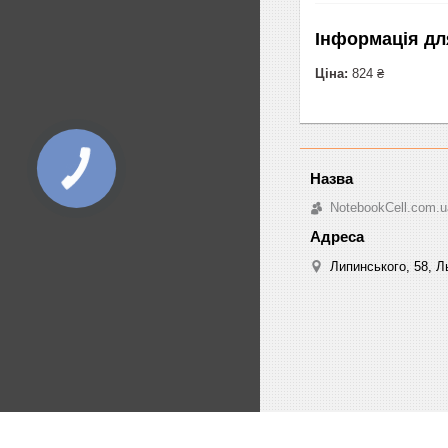
Інформація дл
Ціна:
824 ₴
NotebookCell.com.u
Липинського, 58, Ль