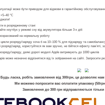
луатації може бути приводом для відмови в гарантійному обслуговуванні
 +5–40 °С
яджати!
ати в розрядженому стані
йте ноутбук у режимі сну від акумулятора більше 3-х діб
розрахований на нормальну роботу
і цикли розряду/заряду хоча б на 10–100 % для підзаряду та самобаланс
 розряд/заряд, користуйтеся як вам зручно, не бійтеся ефекту пам’яті, 
розряду/заряду, деякі дорогі моделі Apple витримують до 1000 циклів
арів може незначно відрізнятися від їх зображення на сайті. Запросити 
Будь ласка, робіть замовлення від 300грн, це дозволяє нам 
Ми можемо попросити вас оплатити упаковку (50грн
Замовлення до 300 грн відправляються тільки