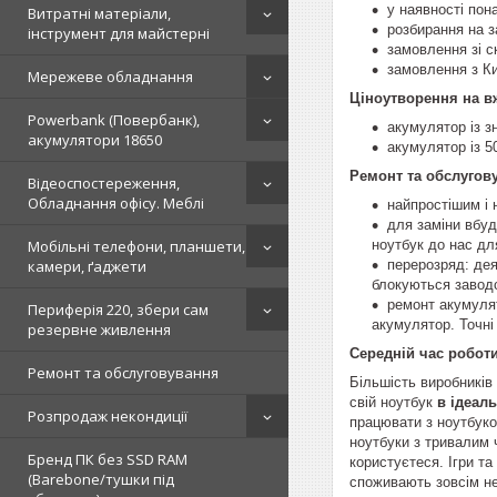
у наявності пон
Витратні матеріали,
розбирання на з
інструмент для майстерні
замовлення зі ск
замовлення з Ки
Мережеве обладнання
Ціноутворення на в
Powerbank (Повербанк),
акумулятор із 
акумулятори 18650
акумулятор із 
Ремонт та обслугов
Відеоспостереження,
Обладнання офісу. Меблі
найпростішим і 
для заміни вбуд
ноутбук до нас дл
Мобільні телефони, планшети,
перерозряд: дея
камери, ґаджети
блокуються заводс
ремонт акумулят
Периферія 220, збери сам
акумулятор. Точні
резервне живлення
Середній час робот
Ремонт та обслуговування
Більшість виробників
свій ноутбук
в ідеал
Розпродаж некондиції
працювати з ноутбуко
ноутбуки з тривалим 
Бренд ПК без SSD RAM
користуєтеся. Ігри т
(Barebone/тушки під
споживають зовсім не