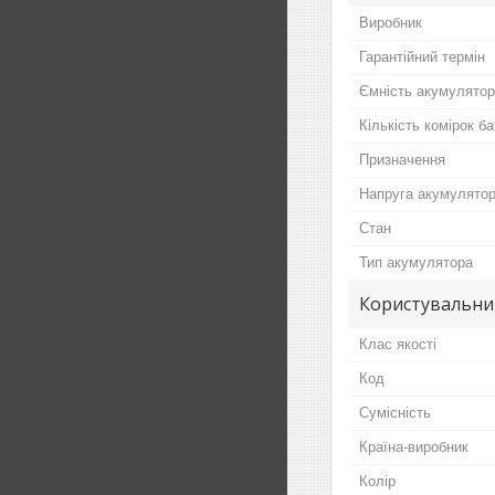
Виробник
Гарантійний термін
Ємність акумулято
Кількість комірок ба
Призначення
Напруга акумулято
Стан
Тип акумулятора
Користувальни
Клас якості
Код
Сумісність
Країна-виробник
Колір