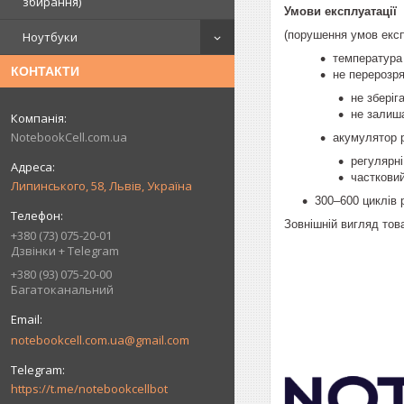
збирання)
Умови експлуатації
(порушення умов експ
Ноутбуки
температура
КОНТАКТИ
не перерозр
не зберіг
не залиша
NotebookCell.com.ua
акумулятор 
регулярн
частковий
Липинського, 58, Львів, Україна
300–600 циклів 
Зовнішній вигляд тов
+380 (73) 075-20-01
Дзвінки + Telegram
+380 (93) 075-20-00
Багатоканальний
notebookcell.com.ua@gmail.com
https://t.me/notebookcellbot