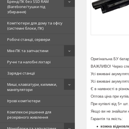
Бренд ПК без SSD RAM
(Barebone/тушки під
збирання)
Комп'ютери для дому та офісу
(системні блоки, ПК)
Робочі станції, сервери
Міні-ПК та запчастини
Оригінальна БУ бата
Ручні та налобні ліхтарі
ВАЖЛИВО! Через спец
Зарядні станції
Усі вживані акумуля
Усі вживані акумулято
Миші, клавіатури, килимки,
Є в наявності в різном
маніпулятори
Оптова ціна при купівл
Ігрові комп'ютери
При купівлі від 5+ шт
Якщо ви не знайшли н
Комплексні рішення для
резервного живлення
Гарантія та якість:
кожна відновле
Моноблоки та запчастини