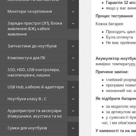
Гарантія 12 мі
якщо у вас вини
Монітори та кріплення
Процес тестування
Зарядні пристрої (ЗП), блоки
Кожна батарея:
живлення (БЖ), кабелі
Проходить цикл
живлення
Була оглянута
Не має проблем 
Запчастини до ноутбуків
Комплектучі для ПК
Акумулятор ноутбук
вимірює температуру,
SSD, HDD, USB контролери,
Причини заміни:
накопичувачі, кишені
глибокий розряд
програмні помил
USB Hub, кабелю й адаптери
незначний час а
Ноутбуки класу B-, C
Як підібрати батаре
за моделлю ноу
Аудіопристрої та аксесуари
за артикулом ак
(Навушники, акустика та ін)
у сумісності бу
чат, і ми обов’яз
Сумки для ноутбуків
У наявності та на з