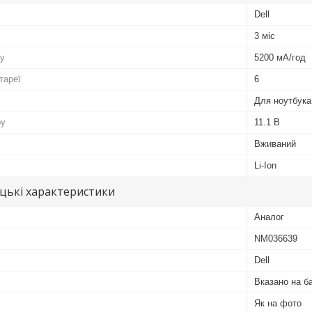
Dell
3 міс
ру
5200 мА/год
тареї
6
Для ноутбука
ру
11.1 В
Вживаний
Li-Ion
цькі характеристики
Аналог
NM036639
Dell
Вказано на б
Як на фото