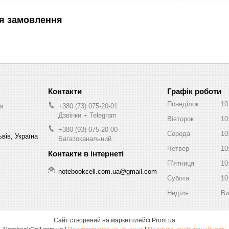
я замовлення
Графік роботи
Понеділок
10
a
+380 (73) 075-20-01
Дзвінки + Telegram
Вівторок
10
+380 (93) 075-20-00
Середа
10
вів, Україна
Багатоканальний
Четвер
10
Пʼятниця
10
notebookcell.com.ua@gmail.com
Субота
10
Неділя
Ви
Сайт створений на маркетплейсі
Prom.ua