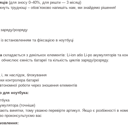
сяців
(для зносу 0–40%, для решти — 3 місяці)
кнуть труднощі – обов’язково напишіть нам, ми знайдемо рішення!
 заряду/розряду
із встановленням та фіксацією в ноутбуці
а
складається з декількох елементів: Li-ion або Li-po акумуляторів та к
 обчислює ємність батареї та кількість циклів заряду/розряду.
 і, як наслідок, блокування
ки контролера батареї
втономної роботи через зношення елементів
ю для ноутбука:
тбука
умулятора (точніше)
вають винятки, тому уважно перевірте артикул. Якщо є розбіжності в номе
ково проконсультуємо вас
амовлення: