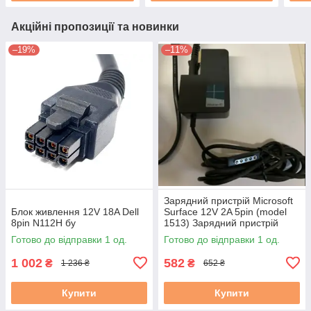
Акційні пропозиції та новинки
–19%
–11%
Зарядний пристрій Microsoft
Блок живлення 12V 18A Dell
Surface 12V 2A 5pin (model
8pin N112H бу
1513) Зарядний пристрій
Microsoft Surface 12V 2A 5pin
Готово до відправки 1 од.
Готово до відправки 1 од.
(model 1513) Оригінал
1 002
582
₴
₴
1 236 ₴
652 ₴
Купити
Купити