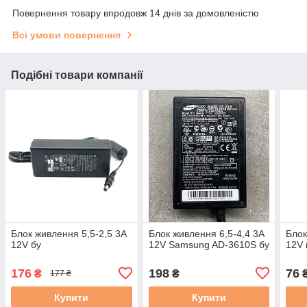
Повернення товару впродовж 14 днів за домовленістю
Всі умови повернення
Подібні товари компанії
Блок живлення 5,5-2,5 3A
Блок живлення 6,5-4,4 3A
Блок
12V бу
12V Samsung AD-3610S бу
12V 
176
198
76
₴
₴
177 ₴
Купити
Купити