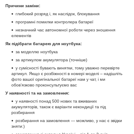
Причини заміни:
глибокий розряд і, як наслідок, блокування
програмні помилки контролера батареї
незначний час автономної роботи через зношення
елементів
Як підібрати батарею для ноутбука:
за моделлю ноутбука
за артикулом акумулятора (точніше)
у сумісності бувають винятки, тому уважно перевірте
артикул. Якщо є розбіжності в номері моделі – надішліть
фото вашої оригінальної батареї нам у чат, і ми
обов’язково проконсультуємо вас
У наявності та на замовлення:
у наявності понад 500 нових та вживаних
акумуляторів, також є варіанти некондиції та під
розбирання
розбирання на замовлення — можливо, у нас є звідки
зняти:)