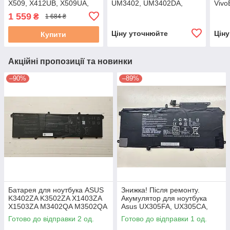
X509, X412UB, X509UA,
UM3402, UM3402DA,
Vivo
X512FA (C21N1818-2)!!!
UM3402MA, UM3402YA
S400
1 559
₴
1 684 ₴
7.6V 32Wh
(C22N2107), вживаний #
(C31
Ціну уточнюйте
Цін
Купити
Акційні пропозиції та новинки
–90%
–89%
Батарея для ноутбука ASUS
Знижка! Після ремонту.
K3402ZA K3502ZA X1403ZA
Акумулятор для ноутбука
X1503ZA M3402QA M3502QA
Asus UX305FA, UX305CA,
S5402ZA S5602ZA
UX305L series C31N1411
Готово до відправки 2 од.
Готово до відправки 1 од.
(C31N2105) б/у #
45Wh Знос 21–30%