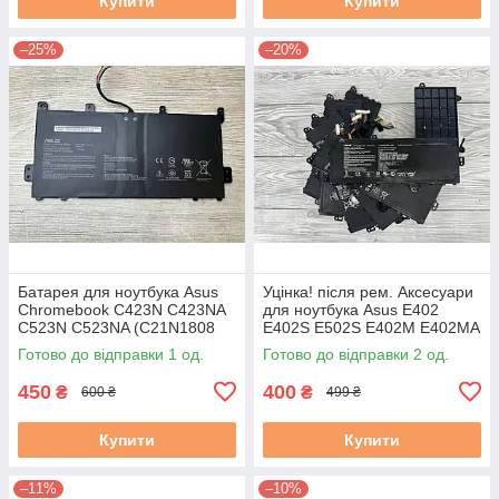
Купити
Купити
–25%
–20%
Батарея для ноутбука Asus
Уцінка! після рем. Аксесуари
Chromebook C423N C423NA
для ноутбука Asus E402
C523N C523NA (C21N1808
E402S E502S E402M E402MA
0B200-03060000) Знос до
E402SA (B21N1505) Знос 5-
Готово до відправки 1 од.
Готово до відправки 2 од.
20% бу#
20% б/в #
450
400
₴
₴
600 ₴
499 ₴
Купити
Купити
–11%
–10%