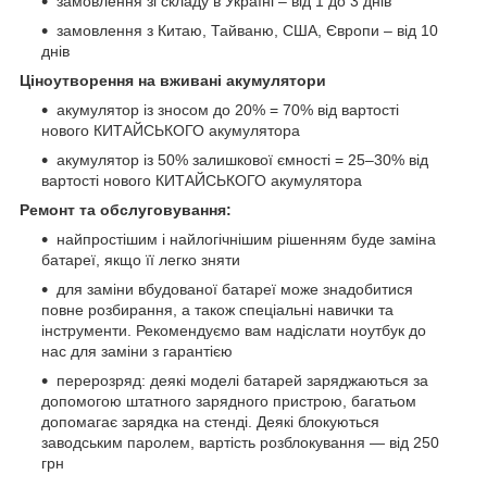
замовлення зі складу в Україні – від 1 до 3 днів
замовлення з Китаю, Тайваню, США, Європи – від 10
днів
Ціноутворення на вживані акумулятори
акумулятор із зносом до 20% = 70% від вартості
нового КИТАЙСЬКОГО акумулятора
акумулятор із 50% залишкової ємності = 25–30% від
вартості нового КИТАЙСЬКОГО акумулятора
Ремонт та обслуговування:
найпростішим і найлогічнішим рішенням буде заміна
батареї, якщо її легко зняти
для заміни вбудованої батареї може знадобитися
повне розбирання, а також спеціальні навички та
інструменти. Рекомендуємо вам надіслати ноутбук до
нас для заміни з гарантією
перерозряд: деякі моделі батарей заряджаються за
допомогою штатного зарядного пристрою, багатьом
допомагає зарядка на стенді. Деякі блокуються
заводським паролем, вартість розблокування — від 250
грн