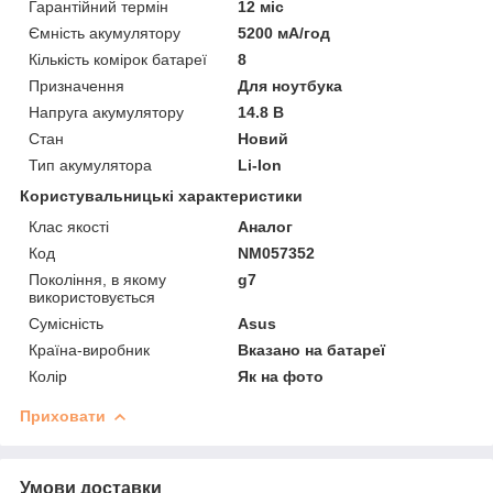
Гарантійний термін
12 міс
Ємність акумулятору
5200 мА/год
Кількість комірок батареї
8
Призначення
Для ноутбука
Напруга акумулятору
14.8 В
Стан
Новий
Тип акумулятора
Li-Ion
Користувальницькі характеристики
Клас якості
Аналог
Код
NM057352
Покоління, в якому
g7
використовується
Сумісність
Asus
Країна-виробник
Вказано на батареї
Колір
Як на фото
Приховати
Умови доставки