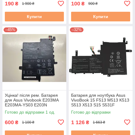
вживаний, стан A-
190
100
₴
₴
1 900 ₴
900 ₴
Купити
Купити
–45%
–32%
Уцінка! після рем. Батарея
Батарея для ноутбука Asus
для Asus Vivobook E203MA
VivoBook 15 F513 M513 K513
E203MA-YS03 E203N
S513 X513 S15 S531F
E203NA-1A (C21N1629) Знос
(B31N1842) 11.5V чорна
Готово до відправки 1 од.
Готово до відправки
5-20% бу #
600
1 126
₴
₴
1 100 ₴
1 663 ₴