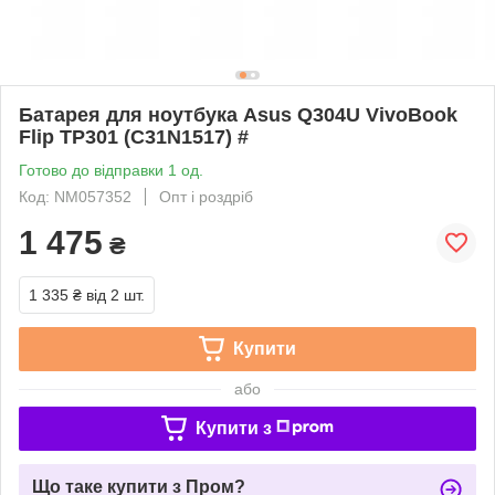
Батарея для ноутбука Asus Q304U VivoBook
Flip TP301 (C31N1517) #
Готово до відправки 1 од.
Код: NM057352
Опт і роздріб
1 475
₴
1 335 ₴
від 2 шт.
Купити
або
Купити з
Що таке купити з Пром?