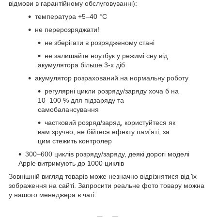
відмови в гарантійному обслуговуванні):
температура +5–40 °С
не перерозряджати!
не зберігати в розрядженому стані
не залишайте ноутбук у режимі сну від
акумулятора більше 3-х діб
акумулятор розрахований на нормальну роботу
регулярні цикли розряду/заряду хоча б на
10–100 % для підзаряду та
самобалансування
частковий розряд/заряд, користуйтеся як
вам зручно, не бійтеся ефекту пам’яті, за
цим стежить контролер
300–600 циклів розряду/заряду, деякі дорогі моделі
Apple витримують до 1000 циклів
Зовнішній вигляд товарів може незначно відрізнятися від їх
зображення на сайті. Запросити реальне фото товару можна
у нашого менеджера в чаті.