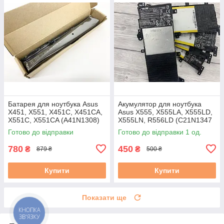
Батарея для ноутбука Asus
Акумулятор для ноутбука
X451, X551, X451C, X451CA,
Asus X555, X555LA, X555LD,
X551C, X551CA (A41N1308)
X555LN, R556LD (C21N1347
14.8V 2600mAh, чорна
37 Вт·год) Знос 31–50 %
Готово до відправки
Готово до відправки 1 од.
вживаний B
780
450
₴
₴
879 ₴
500 ₴
Купити
Купити
Показати ще
КНОПКА
ЗВ'ЯЗКУ