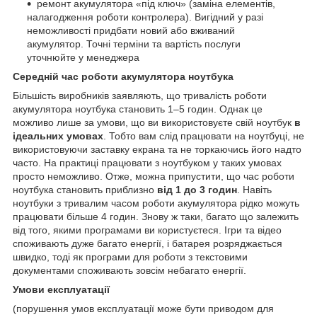
ремонт акумулятора «під ключ» (заміна елементів,
налагодження роботи контролера). Вигідний у разі
неможливості придбати новий або вживаний
акумулятор. Точні терміни та вартість послуги
уточнюйте у менеджера
Середній час роботи акумулятора ноутбука
Більшість виробників заявляють, що тривалість роботи
акумулятора ноутбука становить 1–5 годин. Однак це
можливо лише за умови, що ви використовуєте свій ноутбук
в
ідеальних умовах
. Тобто вам слід працювати на ноутбуці, не
використовуючи заставку екрана та не торкаючись його надто
часто. На практиці працювати з ноутбуком у таких умовах
просто неможливо. Отже, можна припустити, що час роботи
ноутбука становить приблизно
від 1 до 3 годин
. Навіть
ноутбуки з тривалим часом роботи акумулятора рідко можуть
працювати більше 4 годин. Знову ж таки, багато що залежить
від того, якими програмами ви користуєтеся. Ігри та відео
споживають дуже багато енергії, і батарея розряджається
швидко, тоді як програми для роботи з текстовими
документами споживають зовсім небагато енергії.
Умови експлуатації
(порушення умов експлуатації може бути приводом для