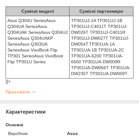
.
Сумісні моделі
Сумісні партномери
Asus Q304U SeriesAsus
TP301UJ-1A TP301UJ-1B
Q304UA SeriesAsus
TP301UJ-C4011T TP301UJ-
Q304UAK SeriesAsus Q304UJ
DW026T TP301UJ-C4011R
SeriesAsus Q304UAKP
TP301UJ-DW027T TP301UJ-
SeriesAsus Q303UA
DW054T.TP301UA-1A
SeriesAsus VivoBook Flip
TP301UA-1B TP301UA-2C
TP301 SeriesAsus VivoBook
TP301UA-6200 TP301UA-
Flip TP301U Series
6500 TP301UA-DW009R
TP301UA-DW066T TP301UA-
DW235T TP301UA-DW009T.
]]>
Приховати
Характеристики
Основні
Виробник
Asus