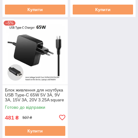
Купити
Купити
–5%
Блок живлення для ноутбука
USB Type-C 65W 5V 3A, 9V
3A, 15V 3A, 20V 3.25A square
новий
Готово до відправки
481
₴
507 ₴
Купити