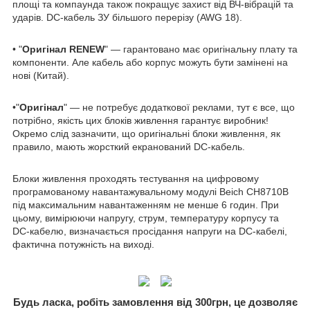
площі та компаунда також покращує захист від ВЧ-вібрацій та
ударів. DC-кабель ЗУ більшого перерізу (AWG 18).
• "
Оригінал RENEW
" — гарантовано має оригінальну плату та
компоненти. Але кабель або корпус можуть бути замінені на
нові (Китай).
•"
Оригінал
" — не потребує додаткової реклами, тут є все, що
потрібно, якість цих блоків живлення гарантує виробник!
Окремо слід зазначити, що оригінальні блоки живлення, як
правило, мають жорсткий екранований DC-кабель.
Блоки живлення проходять тестування на цифровому
програмованому навантажувальному модулі Beich CH8710B
під максимальним навантаженням не менше 6 годин. При
цьому, вимірюючи напругу, струм, температуру корпусу та
DC-кабелю, визначається просідання напруги на DC-кабелі,
фактична потужність на виході.
Будь ласка, робіть замовлення від 300грн, це дозволяє