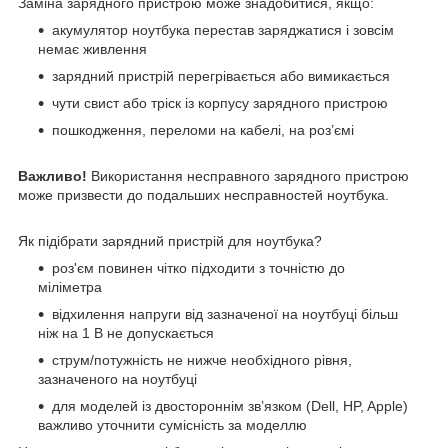
Заміна зарядного пристрою може знадобитися, якщо:
акумулятор ноутбука перестав заряджатися і зовсім
немає живлення
зарядний пристрій перегрівається або вимикається
чути свист або тріск із корпусу зарядного пристрою
пошкодження, переломи на кабелі, на роз’ємі
Важливо!
Використання несправного зарядного пристрою
може призвести до подальших несправностей ноутбука.
Як підібрати зарядний пристрій для ноутбука?
роз'єм повинен чітко підходити з точністю до
міліметра
відхилення напруги від зазначеної на ноутбуці більш
ніж на 1 В не допускається
струм/потужність не нижче необхідного рівня,
зазначеного на ноутбуці
для моделей із двостороннім зв’язком (Dell, HP, Apple)
важливо уточнити сумісність за моделлю