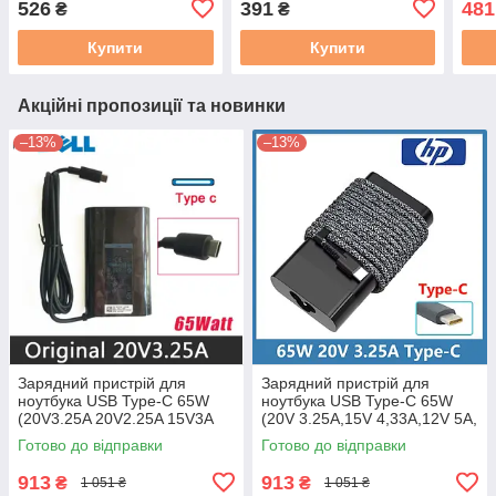
526
391
481
₴
₴
Купити
Купити
Акційні пропозиції та новинки
–13%
–13%
Зарядний пристрій для
Зарядний пристрій для
ноутбука USB Type-C 65W
ноутбука USB Type-C 65W
(20V3.25A 20V2.25A 15V3A
(20V 3.25A,15V 4,33A,12V 5A,
9V2A 5V2A) USB3.1 Dell
9V 3A,5V 3A) HP оригінал
Готово до відправки
Готово до відправки
Оригінал новий
новий
913
913
₴
₴
1 051 ₴
1 051 ₴