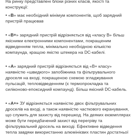
На ринку представлені блоки різних класів, якості та
конструкції:
• «
B
» має необхідний мінімум компонентів, щоб зарядний
пристрій працював
• «
B+
» зарядний пристрій відрізняється від «класу B» більш
якісними електронними компонентами, покращеним
відведенням тепла, мінімально необхідною кількістю
компаунда, кращою якістю штекера на DC-кабелі.
• «
А
» зарядний пристрій відрізняється від «В+ класу»
наявністю «швидкого» запобіжника та фільтрувального
дроселя на вході, покращеною схемою згладжування
пульсацій, тепловідведенням (є термопрокладка та
силіконово-епоксидний компаунд). Більш якісний DC-кабель.
• «
А+»
ЗУ відрізняється наявністю двох фільтрувальних
дроселів на вході, а також наявністю часткового екранування,
що служить для захисту від перешкод. На деяких екземплярах
може бути передбачений захист від перегріву та
фільтрувальний дросель на виході. Ефективне відведення
тепла завдяки використанню алюмінієвих пластин достатньої