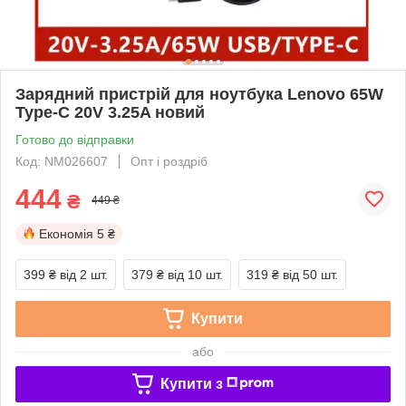
Зарядний пристрій для ноутбука Lenovo 65W
Type-C 20V 3.25A новий
Готово до відправки
Код: NM026607
Опт і роздріб
444
₴
449 ₴
Економія
5 ₴
399 ₴
від 2 шт.
379 ₴
від 10 шт.
319 ₴
від 50 шт.
Купити
або
Купити з