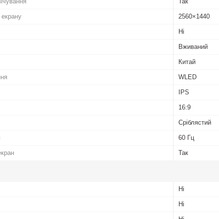
вічування
Так
 екрану
2560×1440
Ні
Вживаний
Китай
ння
WLED
IPS
16:9
Сріблястий
я
60 Гц
екран
Так
Ні
Ні