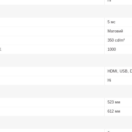
Ні
5 мс
Матовий
350 cd/m²
1
1000
HDMI, USB, D
Ні
523 мм
612 мм