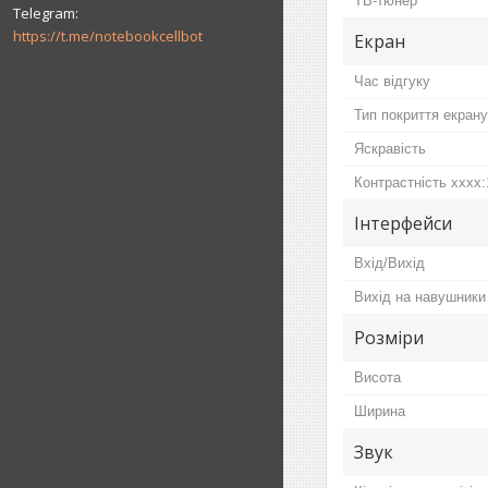
ТВ-тюнер
https://t.me/notebookcellbot
Екран
Час відгуку
Тип покриття екрану
Яскравість
Контрастність хххх:
Інтерфейси
Вхід/Вихід
Вихід на навушники
Розміри
Висота
Ширина
Звук