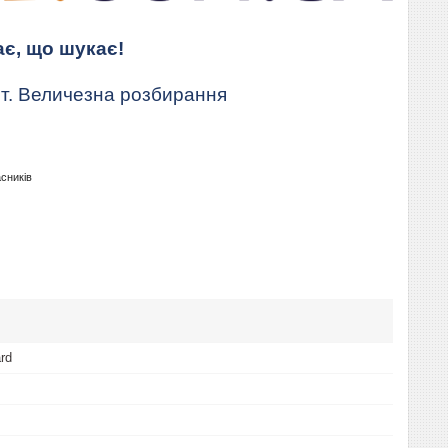
ає, що шукає!
т. Величезна розбирання
асників
rd