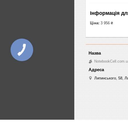
Інформація дл
Ціна:
3 956 ₴
NotebookCell.com.u
Липинського, 58, Ль