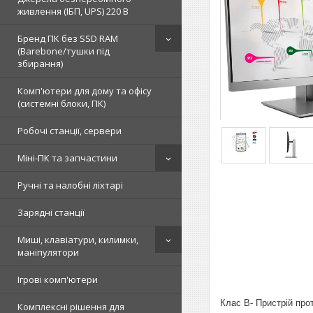
живлення (ІБП, UPS) 220 В
Бренд ПК без SSD RAM
(Barebone/тушки під
збирання)
Комп'ютери для дому та офісу
(системні блоки, ПК)
Робочі станції, сервери
Міні-ПК та запчастини
Ручні та налобні ліхтарі
Зарядні станції
Миші, клавіатури, килимки,
маніпулятори
Ігрові комп'ютери
Клас B- Пристрій про
Комплексні рішення для