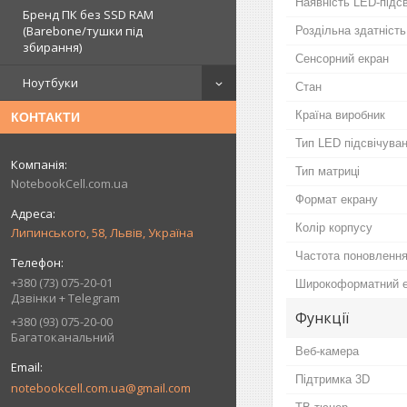
Наявність LED-підс
Бренд ПК без SSD RAM
(Barebone/тушки під
Роздільна здатність
збирання)
Сенсорний екран
Ноутбуки
Стан
Країна виробник
КОНТАКТИ
Тип LED підсвічува
Тип матриці
NotebookCell.com.ua
Формат екрану
Колір корпусу
Липинського, 58, Львів, Україна
Частота поновленн
+380 (73) 075-20-01
Широкоформатний 
Дзвінки + Telegram
Функції
+380 (93) 075-20-00
Багатоканальний
Веб-камера
Підтримка 3D
notebookcell.com.ua@gmail.com