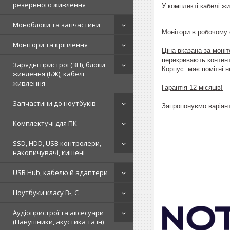
резервного живлення
У комплекті кабелі ж
Моноблоки та запчастини
Монітори в робочому 
Монітори та кріплення
Ціна вказана за моні
перекривають контент
Зарядні пристрої (ЗП), блоки
Корпус: має помітні н
живлення (БЖ), кабелі
живлення
Гарантія 12 місяців!
Запчастини до ноутбуків
Запропонуємо варіант
Комплектучі для ПК
SSD, HDD, USB контролери,
накопичувачі, кишені
USB Hub, кабелю й адаптери
Ноутбуки класу B-, C
Аудіопристрої та аксесуари
(Навушники, акустика та ін)