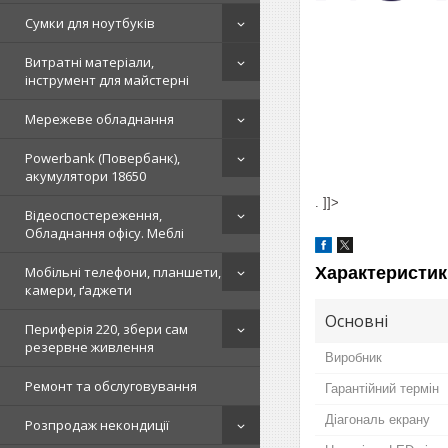
Сумки для ноутбуків
Витратні матеріали,
інструмент для майстерні
Мережеве обладнання
Powerbank (Повербанк),
акумулятори 18650
. ]]>
Відеоспостереження,
Обладнання офісу. Меблі
Мобільні телефони, планшети,
Характеристик
камери, ґаджети
Основні
Периферія 220, збери сам
резервне живлення
Виробник
Ремонт та обслуговування
Гарантійний термін
Діагональ екрану
Розпродаж некондиції