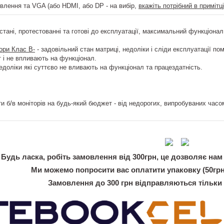
ивлення та VGA (або HDMI, або DP - на вибір,
вкажіть потрібний в примітц
стані, протестованні та готові до експлуатації, максимальний функціонал
тори Клас B-
- задовільний стан матриці, недоліки і сліди експлуатації пом
 і не впливають на функціонал.
едоліки які суттєво не вливають на функціонал та працездатність.
и б/в моніторів на будь-який бюджет - від недорогих, випробуваних часом
Будь ласка, робіть замовлення від 300грн, це дозволяє нам 
Ми можемо попросити вас оплатити упаковку (50грн
Замовлення до 300 грн відправляються тільки