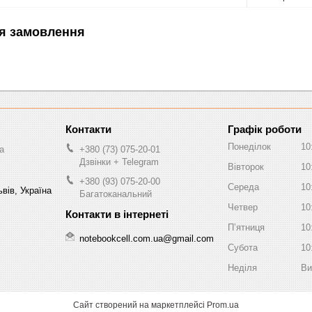
я замовлення
Графік роботи
Понеділок
10
a
+380 (73) 075-20-01
Дзвінки + Telegram
Вівторок
10
+380 (93) 075-20-00
Середа
10
вів, Україна
Багатоканальний
Четвер
10
Пʼятниця
10
notebookcell.com.ua@gmail.com
Субота
10
Неділя
Ви
Сайт створений на маркетплейсі
Prom.ua