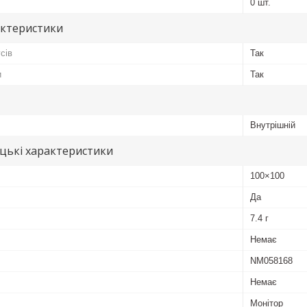
0 шт.
актеристики
сів
Так
и
Так
Внутрішній
цькі характеристики
100×100
Да
7.4 г
Немає
NM058168
Немає
Монітор