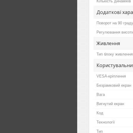
Кількість динаміків
Додаткові хар
Поворот на 90 граду
Регулювання висот
Живлення
Тип блоку живлення
Користувальни
VESA-кріплення
Безрамковий екран
Вага
Вигнутий екран
Код
Технології
Тип