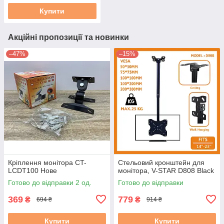
Купити
Акційні пропозиції та новинки
–47%
–15%
Кріплення монітора CT-
Стельовий кронштейн для
LCDT100 Нове
монітора, V-STAR D808 Black
Готово до відправки 2 од.
Готово до відправки
369
779
₴
₴
694 ₴
914 ₴
Купити
Купити