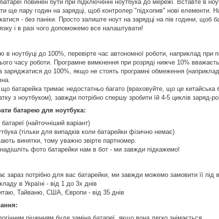
батареї повинен бути при підключенні ноутбука до мережі. Вставте в ноу
ти ще пару годин на зарядці, щоб контролер "підхопив" нові елементи. Н
катися - без паніки. Просто залиште ноут на зарядці на пів години, щоб 
'язку і в разі чого допоможемо все налаштувати!
ю в ноутбуці до 100%, перевірте час автономної роботи, наприклад при 
сього часу роботи. Програмне вимкнення при розряді нижче 10% вважаєт
а заряджатися до 100%, якщо не стоять програмні обмеження (наприкла
вна.
 що батарейка тримає недостатньо багато (враховуйте, що це китайська б
атку з ноутбуком), завжди потрібно спершу зробити їй 4-5 циклів заряд-р
ати батарею для ноутбука:
батареї (найточніший варіант)
бука (тільки для випадків коли батарейки фізично немає)
вають винятки, тому уважно звірте партномер.
надішліть фото батарейки нам в бот - ми завжди підкажемо!
є зараз потрібно для вас батарейки, ми завжди можемо замовити її під 
ладу в Україні - від 1 до 3х днів
таю, Тайваню, США, Європи - від 35 днів
вання:
логічним рішенням буде заміна батареї, якщо вона легко знімається