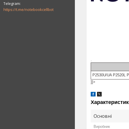
https://t.me/notebookcellbot
.
P2530U/UA P2520L 
]]>
Характеристик
Основні
Виробник