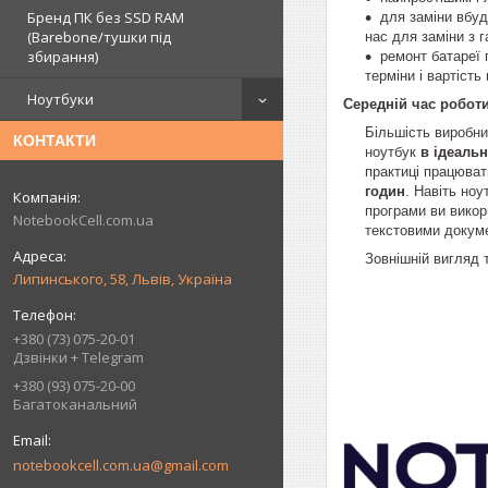
Бренд ПК без SSD RAM
для заміни вбуд
(Barebone/тушки під
нас для заміни з 
збирання)
ремонт батареї 
терміни і вартіст
Ноутбуки
Середній час роботи
Більшість виробни
КОНТАКТИ
ноутбук
в ідеаль
практиці працюват
годин
. Навіть ноу
програми ви викор
NotebookCell.com.ua
текстовими докуме
Зовнішній вигляд 
Липинського, 58, Львів, Україна
+380 (73) 075-20-01
Дзвінки + Telegram
+380 (93) 075-20-00
Багатоканальний
notebookcell.com.ua@gmail.com