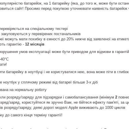
популярністю батарейок, на 1 батарейку (яка, до того ж, може бути остан
оновиться сайт! Просимо перед покупкою уточнювати наявність батарейок
еревіряється на спеціальному тестері
ї закуповуються у перевірених постачальників
еї можуть мати похибку в ємності до 20% нижче від заявленої на етикетці
ють гарантію -
12 місяців
порушення умов експлуатації може бути приводом для відмови в гаранті
-40°С
ати!
и батарейку в ноутбуці і не користуватися нею, вона може піти в глибок
 ноутбук у сплячому режимі від батареї більше 3-х діб
ована на нормальну роботу
икли розряду/заряду для підзарядки і самобалансування (мінімум
2
повни
зряд/заряд, користуйтеся як зручно Вам, не бійтеся ефекту пам'яті, за 
ів розряду/заряду, деякі дорогі моделі Apple виживають до 1000 циклів
ку до самого кінця терміну гарантії!