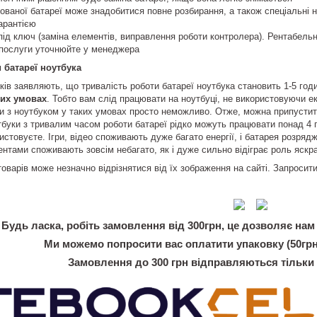
ованої батареї може знадобитися повне розбирання, а також спеціальні 
гарантією
під ключ (заміна елементів, виправлення роботи контролера). Рентабельн
ь послуги уточнюйте у менеджера
 батареї ноутбука
ків заявляють, що тривалість роботи батареї ноутбука становить 1-5 го
них умовах
. Тобто вам слід працювати на ноутбуці, не використовуючи е
и з ноутбуком у таких умовах просто неможливо. Отже, можна припустит
тбуки з тривалим часом роботи батареї рідко можуть працювати понад 4 г
истовуєте. Ігри, відео споживають дуже багато енергії, і батарея розряд
нтами споживають зовсім небагато, як і дуже сильно відіграє роль яскра
товарів може незначно відрізнятися від їх зображення на сайті. Запроси
Будь ласка, робіть замовлення від 300грн, це дозволяє нам 
Ми можемо попросити вас оплатити упаковку (50грн
Замовлення до 300 грн відправляються тільки