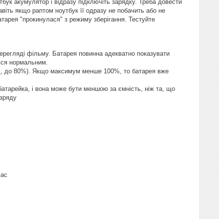
тбук акумулятор і відразу підключіть зарядку. Треба довести
авіть якщо раптом ноутбук її одразу не побачить або не
батарея "прокинулася" з режиму зберігання. Тестуйте
перегляді фільму. Батарея повинна адекватно показувати
ься нормальним.
д, до 80%). Якщо максимум менше 100%, то батарея вже
атарейка, і вона може бути меншою за ємність, ніж та, що
озряду
вас