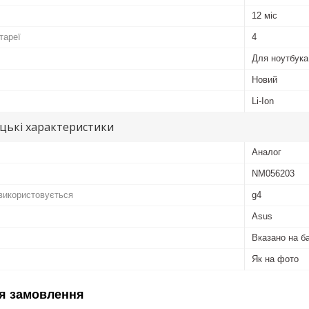
12 міс
тареї
4
Для ноутбука
Новий
Li-Ion
цькі характеристики
Аналог
NM056203
 використовується
g4
Asus
Вказано на б
Як на фото
я замовлення