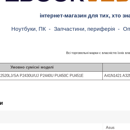
інтернет-магазин для тих, хто зн
Ноутбуки, ПК
-
Запчастини, периферія
-
Оп
Всі торговельні марки є власністю їхніх вл
Умовно сумісні моделі
P2520LJ/SA P2430U/UJ P2440U PU450C PU451E
A41N1421 A32
и
Asus