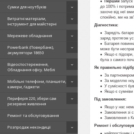
Перший
запуск 
до 100% і потрима
Сумки для ноутбуків
захоче від неї вми
спокійно, ми на зв
Витратні матеріали,
інструмент для майстерні
Діагностика:
Зарядіть батаре
Мережеве обладнання
заряд протягом у
Батарея повинн
Powerbank (Повербанк),
може бути неспра
акумулятори 18650
Якщо є підозри,
була з самого поч
Відеоспостереження,
Як правильно підібр
Обладнання офісу. Меблі
За партномером 
За моделлю ноут
Мобільні телефони, планшети,
У сумісності бу
камери, ґаджети
Якщо є сумніви 
Периферія 220, збери сам
Під замовлення:
резервне живлення
Якщо у нас нема
Замовлення зі ск
Ремонт та обслуговування
Замовлення з Ки
Ремонт і обслугову
Розпродаж некондиції
найпростішим і 