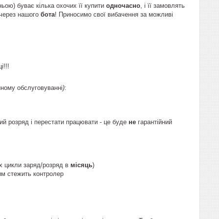
ньою) буває кілька охочих її купити
одночасно
, і її замовлять
 через нашого
бота
! Приносимо свої вибачення за можливі
!!!
йному обслуговуванні
)
:
ий розряд і перестати працювати - це буде
не
гарантійний
х цикли заряд/розряд в
місяць
)
цим стежить контролер