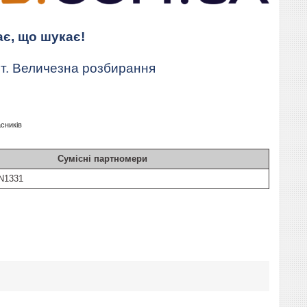
ає, що шукає!
т. Величезна розбирання
асників
Сумісні партномери
N1331