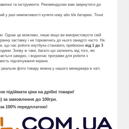
навички та інструменти. Рекомендуємо вам звернутися до
ий у разі неможливості купити нову або б/в батарею. Точні
дин. Однак це можливо, лише якщо ви використовуєте свій
кранну заставку і не торкаючись до нього занадто часто. На
и, що час роботи ноутбука становить приблизно
від 1 до 3
одини. Знову ж таки, багато що залежить від того, які
жається швидко, і водночас програми для роботи з
вість підсвічування екрана.
ти реальне фото товару можна у нашого менеджера в чаті.
не підіймати ціни на дрібні товари!
) за замовлення до 100грн.
 за 100% передплатою!