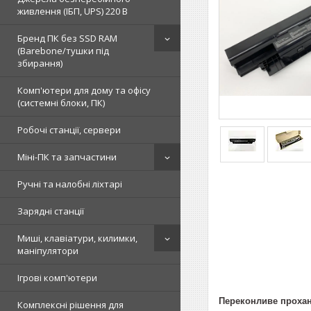
живлення (ІБП, UPS) 220 В
Бренд ПК без SSD RAM
(Barebone/тушки під
збирання)
Комп'ютери для дому та офісу
(системні блоки, ПК)
Робочі станції, сервери
Міні-ПК та запчастини
Ручні та налобні ліхтарі
Зарядні станції
Миші, клавіатури, килимки,
маніпулятори
Ігрові комп'ютери
Переконливе прохан
Комплексні рішення для