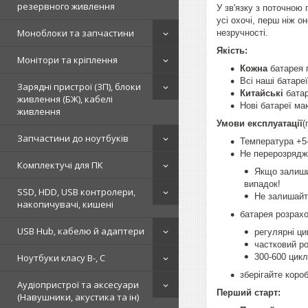
резервного живлення
У зв'язку з поточною 
усі охочі, перш ніж 
Моноблоки та запчастини
незручності.
Якість:
Монітори та кріплення
Кожна
батарея п
Всі наші батаре
Зарядні пристрої (ЗП), блоки
Китайські
батар
живлення (БЖ), кабелі
Нові батареї ма
живлення
Умови експлуатації
(
Запчастини до ноутбуків
Температура +5
Не перерозрядж
Комплектучі для ПК
Якщо залишит
випадок!
SSD, HDD, USB контролери,
Не залишайте
накопичувачі, кишені
батарея розрах
USB Hub, кабелю й адаптери
регулярні ц
частковий ро
300-600 цикл
Ноутбуки класу B-, C
зберігайте короб
Аудіопристрої та аксесуари
Перший старт:
(Навушники, акустика та ін)