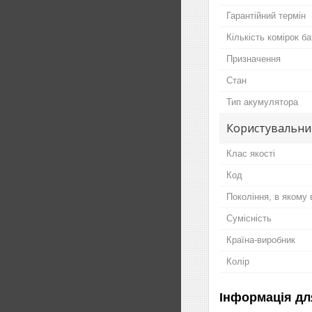
Гарантійний термін
Кількість комірок ба
Призначення
Стан
Тип акумулятора
Користувальни
Клас якості
Код
Покоління, в якому
Сумісність
Країна-виробник
Колір
Інформація дл