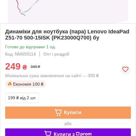
Динаміки для ноутбука (пара) Lenovo IdeaPad
Z51-70 500-15ISK (PK23000Q700) бу
Готово до відправки 1 од.
Код: NM059114
Опт і роздріб
249
₴
349 ₴
Мінімальна сума замовлення на сайті — 300 ₴
Економія
100 ₴
199 ₴
від 2 шт.
Купити
або
Купити з