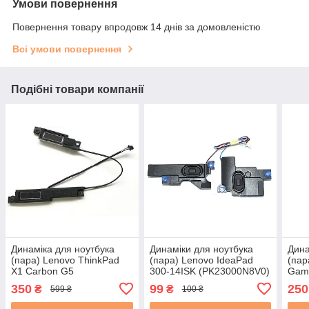
Умови повернення
Повернення товару впродовж 14 днів за домовленістю
Всі умови повернення
Подібні товари компанії
Динаміка для ноутбука
Динаміки для ноутбука
Дина
(пара) Lenovo ThinkPad
(пара) Lenovo IdeaPad
(пар
X1 Carbon G5
300-14ISK (PK23000N8V0)
Gam
(PK23000P7Y0)
б/в
15A
350
99
250
₴
₴
599 ₴
100 ₴
PK23