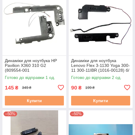
Динаміки для ноутбука HP
Динаміки для ноутбука
Pavilion X360 310 G2
Lenovo Flex 3-1130 Yoga 300-
(809554-001
11 300-11IBR (1016-00128) б/
023.4005C.0012) бу
у
Готово до відправки 1 од.
Готово до відправки 2 од.
145
90
₴
₴
349 ₴
199 ₴
Купити
Купити
–50%
–50%