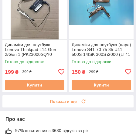
Динамiки для ноутбука
Динаміки для ноутбука (пара)
Lenovo Thinkpad L14 Gen
Lenovo S41-70 75 35 U41
2/Gen 1 (PK23000SQY0
500S-14ISK 300S i2000 (LT41
5SB0S73515) б/в
023.4003Z.0001) б/в
Готово до відправки
Готово до відправки
199
150
₴
₴
399 ₴
299 ₴
Купити
Купити
Показати ще
Про нас
97% позитивних з 3630 відгуків за рік