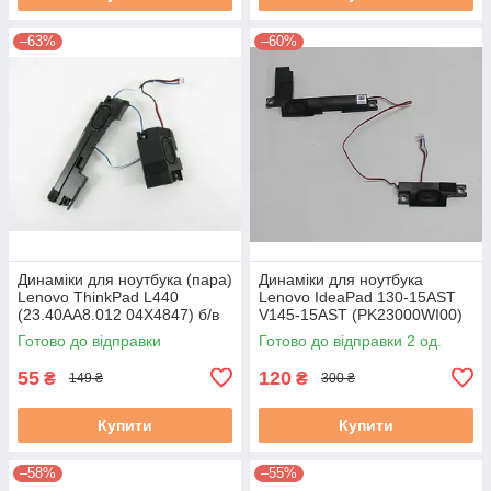
–63%
–60%
Динаміки для ноутбука (пара)
Динаміки для ноутбука
Lenovo ThinkPad L440
Lenovo IdeaPad 130-15AST
(23.40AA8.012 04X4847) б/в
V145-15AST (PK23000WI00)
б/в
Готово до відправки
Готово до відправки 2 од.
55
120
₴
₴
149 ₴
300 ₴
Купити
Купити
–58%
–55%