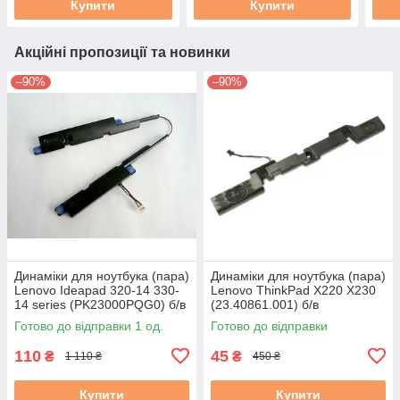
Купити
Купити
Акційні пропозиції та новинки
–90%
–90%
Динаміки для ноутбука (пара)
Динаміки для ноутбука (пара)
Lenovo Ideapad 320-14 330-
Lenovo ThinkPad X220 X230
14 series (PK23000PQG0) б/в
(23.40861.001) б/в
Готово до відправки 1 од.
Готово до відправки
110
45
₴
₴
1 110 ₴
450 ₴
Купити
Купити