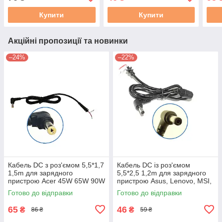
45W 65W 90W
90W 
Купити
Купити
Акційні пропозиції та новинки
–24%
–22%
Кабель DC з роз'ємом 5,5*1,7
Кабель DC із роз'ємом
1,5m для зарядного
5,5*2,5 1,2m для зарядного
пристрою Acer 45W 65W 90W
пристрою Asus, Lenovo, MSI,
LG, Toshiba 45W 65W 90W
Готово до відправки
Готово до відправки
65
46
₴
₴
86 ₴
59 ₴