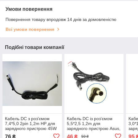
Умови повернення
Повернення товару впродовж 14 днів за домовленістю
Всі умови повернення
Подібні товари компанії
Кабель DC з роз'ємом
Кабель DC із роз'ємом
Кабе
7,4*5,0 2pin 1,2m HP для
5,5*2,5 1,2m для
3,0*
зарядного пристрою 45W
зарядного пристрою Asus,
заря
65W 90W
Lenovo, MSI, LG, Toshiba
Ace
76
46
95
₴
₴
59 ₴