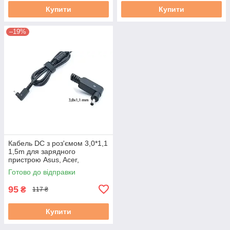
Купити
Купити
–19%
Кабель DC з роз'ємом 3,0*1,1
1,5m для зарядного
пристрою Asus, Acer,
Samsung 45W 65W 90W
Готово до відправки
Оригінал новий
95
₴
117 ₴
Купити