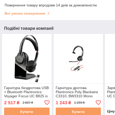
Повернення товару впродовж 14 днів за домовленістю
Всі умови повернення
Подібні товари компанії
Гарнітура бездротова USB
Гарнітура дротова
Заря
+ Bluetooth Plantronics
Plantronics Poly Blackwire
Plan
Voyager Focus UC B825 із
С3310, BW3310 Mono
UC C
зарядною станцією чорні
USB-A поролон із
гарн
2 517
1 243
₴
₴
2 607 ₴
1 259 ₴
б/в
шумопоглинанням чорні
Voya
б/в
Цін
Купити
Купити