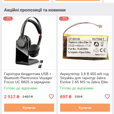
Акційні пропозиції та новинки
–3%
–3%
Гарнітура бездротова USB +
Акумулятор 3,8 В 450 мА·год
Bluetooth Plantronics Voyager
Siryakku для гарнітур Jabra
Focus UC B825 із зарядною
Evolve 2 65 MS та Jabra Elite
станцією чорні б/в
65t / 75t
Готово до відправки
Готово до відправки
2 517
697
₴
₴
2 607 ₴
719 ₴
Купити
Купити