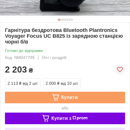
Гарнітура бездротова Bluetooth Plantronics
Voyager Focus UC B825 із зарядною станцією
чорні б/в
Готово до відправки
Код: NM047799
Опт і роздріб
2 203
₴
2 113 ₴
від 2 шт.
2 000 ₴
від 10 шт.
Купити
або
Купити з