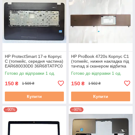
HP ProtectSmart 17-e Корпус
HP ProBook 4720s Корпус C1
C (топкейс, середня частина)
(топкейс, нижня накладка під
EAR680030D0 36R68TATPC0
тачпад зі сканером відбитка
4A б/в
пальця) (599805-001)
Готово до відправки 1 од.
Готово до відправки 1 од.
150
150
₴
₴
1 509 ₴
1 502 ₴
Купити
Купити
–90%
–90%