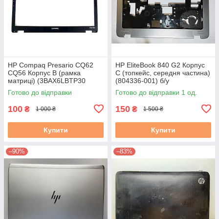
HP Compaq Presario CQ62
HP EliteBook 840 G2 Корпус
CQ56 Корпус B (рамка
C (топкейс, середня частина)
матриці) (3BAX6LBTP30
(804336-001) б/у
3BAXLLBTP20) б/в
Готово до відправки
Готово до відправки 1 од.
100
150
₴
₴
1 000 ₴
1 500 ₴
Купити
Купити
–90%
–83%