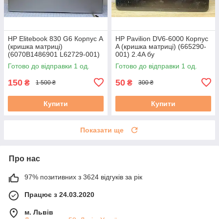
HP Elitebook 830 G6 Корпус A
HP Pavilion DV6-6000 Корпус
(кришка матриці)
A (кришка матриці) (665290-
(6070B1486901 L62729-001)
001) 2.4A бу
3,5В бу #
Готово до відправки 1 од.
Готово до відправки 1 од.
150
50
₴
₴
1 500 ₴
300 ₴
Купити
Купити
Показати ще
Про нас
97% позитивних з 3624 відгуків за рік
Працює з 24.03.2020
м. Львів