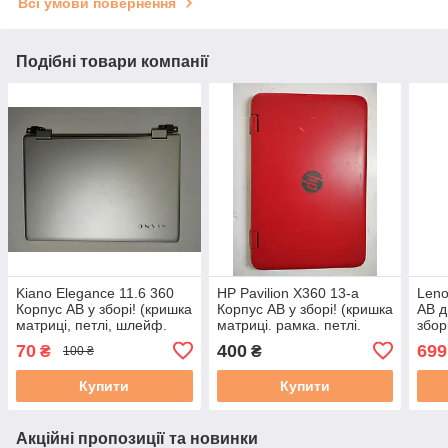
Всі умови повернення
Подібні товари компанії
Kiano Elegance 11.6 360
HP Pavilion X360 13-a
Leno
Корпус AB у зборі! (кришка
Корпус AB у зборі! (кришка
AB д
матриці, петлі, шлейф.
матриці. рамка. петлі.
збор
камера) б/у
камера, шлейфа)
матр
70
400
699
₴
₴
100 ₴
JTE3EY62TP00 бу
бу
Купити
Купити
Акційні пропозиції та новинки