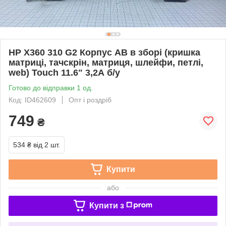
HP X360 310 G2 Корпус AB в зборі (кришка
матриці, тачскрін, матриця, шлейфи, петлі,
web) Touch 11.6" 3,2А б/у
Готово до відправки 1 од.
Код: ID462609
Опт і роздріб
749
₴
534 ₴
від 2 шт.
Купити
або
Купити з