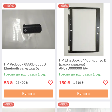
–100%
–90%
HP EliteBook 8440p Корпус B
HP ProBook 6550B 6555B
(рамка матриці)
Bluetooth заглушка бу
AP07D000900 б/у
Готово до відправки 1 од.
Готово до відправки 1 од.
53
150
₴
₴
22 400 ₴
1 510 ₴
Купити
Купити
–90%
–90%