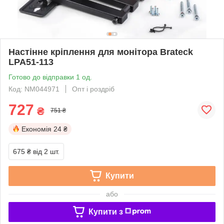
Настінне кріплення для монітора Brateck
LPA51-113
Готово до відправки 1 од.
Код: NM044971
Опт і роздріб
727
₴
751 ₴
Економія
24 ₴
675 ₴
від 2 шт.
Купити
або
Купити з