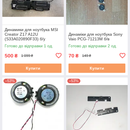
Динамики для ноутбука MSI
Creator Z17 A12U
Динаміки для ноутбука Sony
(S33A020890F33) б/у
Vaio PCG-71213M б/в
Готово до відправки 1 од.
Готово до відправки 2 од.
500
70
₴
₴
1 099 ₴
149 ₴
Купити
Купити
–53%
–53%