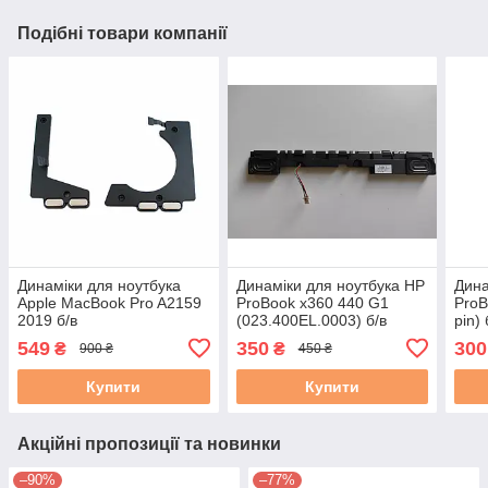
Подібні товари компанії
Динаміки для ноутбука
Динаміки для ноутбука HP
Дина
Apple MacBook Pro A2159
ProBook x360 440 G1
ProB
2019 б/в
(023.400EL.0003) б/в
pin) 
549
350
300
₴
₴
900 ₴
450 ₴
Купити
Купити
Акційні пропозиції та новинки
–90%
–77%