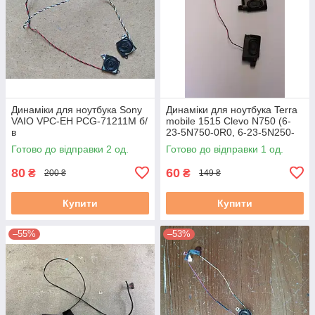
Динаміки для ноутбука Sony
Динаміки для ноутбука Terra
VAIO VPC-EH PCG-71211M б/
mobile 1515 Clevo N750 (6-
в
23-5N750-0R0, 6-23-5N250-
1L2) б/в
Готово до відправки 2 од.
Готово до відправки 1 од.
80
60
₴
₴
200 ₴
149 ₴
Купити
Купити
–55%
–53%