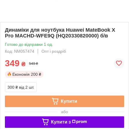
Динаміки для ноутбука Huawei MateBook X
Pro MACHD-WFE9Q (HQ20330820000) б/в
Готово до відправки 1 од.
Код: NM057474
Опт і роздріб
349
₴
549 ₴
Економія
200 ₴
300 ₴
від 2 шт.
Купити
або
Купити з