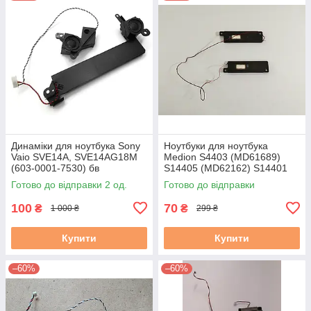
Динаміки для ноутбука Sony
Ноутбуки для ноутбука
Vaio SVE14A, SVE14AG18M
Medion S4403 (MD61689)
(603-0001-7530) бв
S14405 (MD62162) S14401
(MD61675) S14402
Готово до відправки 2 од.
Готово до відправки
(MD63520) б/у
100
70
₴
₴
1 000 ₴
299 ₴
Купити
Купити
–60%
–60%