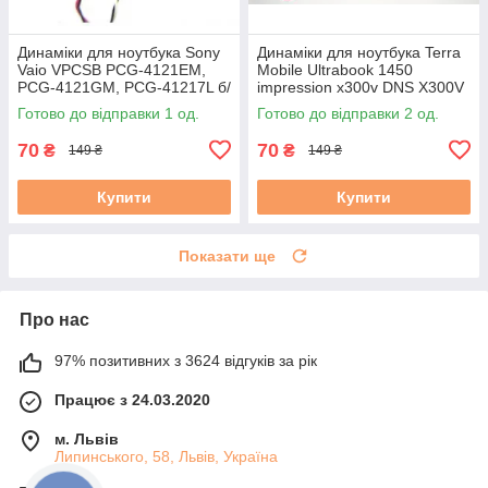
Динаміки для ноутбука Sony
Динаміки для ноутбука Terra
Vaio VPCSB PCG-4121EM,
Mobile Ultrabook 1450
PCG-4121GM, PCG-41217L б/
impression x300v DNS X300V
в
б/в
Готово до відправки 1 од.
Готово до відправки 2 од.
70
70
₴
₴
149 ₴
149 ₴
Купити
Купити
Показати ще
Про нас
97% позитивних з 3624 відгуків за рік
Працює з 24.03.2020
м. Львів
Липинського, 58, Львів, Україна