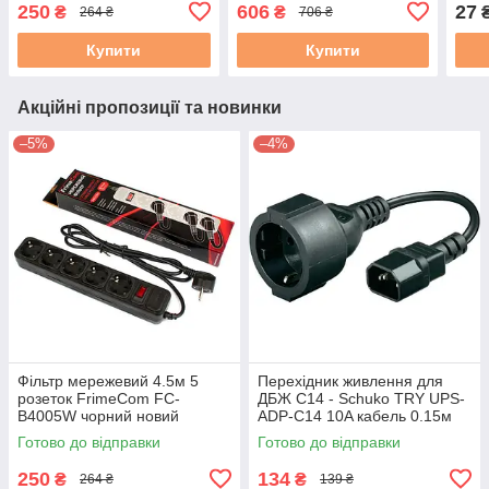
250
606
27
₴
₴
264 ₴
706 ₴
Купити
Купити
Акційні пропозиції та новинки
–5%
–4%
Фільтр мережевий 4.5м 5
Перехідник живлення для
розеток FrimeCom FC-
ДБЖ C14 - Schuko TRY UPS-
B4005W чорний новий
ADP-C14 10A кабель 0.15м
чорний новий новий
Готово до відправки
Готово до відправки
250
134
₴
₴
264 ₴
139 ₴