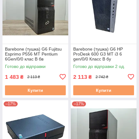
Barebone (тушка) G6 Fujitsu
Barebone (тушка) G6 HP
Esprimo P556 MT Pentium
ProDesk 600 G3 MT i3 6
6Gen/0/0 клас B бв
gen/0/0 Класс B бу
Готово до відправки
Готово до відправки 2 од.
1 483
2 113
₴
₴
2 113 ₴
2 742 ₴
Купити
Купити
–17%
–17%