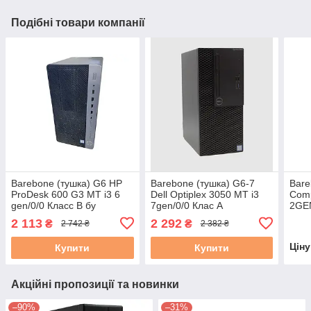
Подібні товари компанії
Barebone (тушка) G6 HP
Barebone (тушка) G6-7
Bare
ProDesk 600 G3 MT i3 6
Dell Optiplex 3050 MT i3
Comp
gen/0/0 Класс B бу
7gen/0/0 Клас A
2GEN
2 113
2 292
₴
₴
2 742 ₴
2 382 ₴
Цін
Купити
Купити
Акційні пропозиції та новинки
–90%
–31%