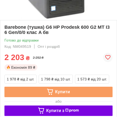
Barebone (тушка) G6 HP Prodesk 600 G2 MT I3
6 Gen/0/0 клас A бв
Готово до відправки
Код: NM049519
Опт і роздріб
2 203
₴
2 292 ₴
Економія
89 ₴
1 978 ₴
від 2 шт.
1 798 ₴
від 10 шт.
1 573 ₴
від 20 шт.
Купити
або
Купити з