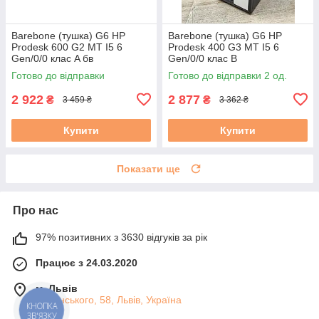
Barebone (тушка) G6 HP
Barebone (тушка) G6 HP
Prodesk 600 G2 MT I5 6
Prodesk 400 G3 MT I5 6
Gen/0/0 клас A бв
Gen/0/0 клас B
Готово до відправки
Готово до відправки 2 од.
2 922
2 877
₴
₴
3 459 ₴
3 362 ₴
Купити
Купити
Показати ще
Про нас
97% позитивних з 3630 відгуків за рік
Працює з 24.03.2020
м. Львів
Липинського, 58, Львів, Україна
КНОПКА
ЗВ'ЯЗКУ