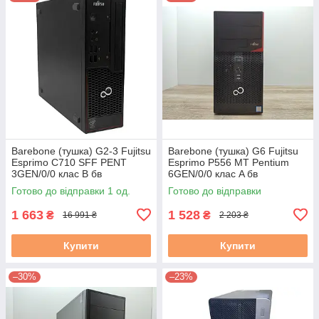
Barebone (тушка) G2-3 Fujitsu
Barebone (тушка) G6 Fujitsu
Esprimo C710 SFF PENT
Esprimo P556 MT Pentium
3GEN/0/0 клас B бв
6GEN/0/0 клас A бв
Готово до відправки 1 од.
Готово до відправки
1 663
1 528
₴
₴
16 991 ₴
2 203 ₴
Купити
Купити
–30%
–23%