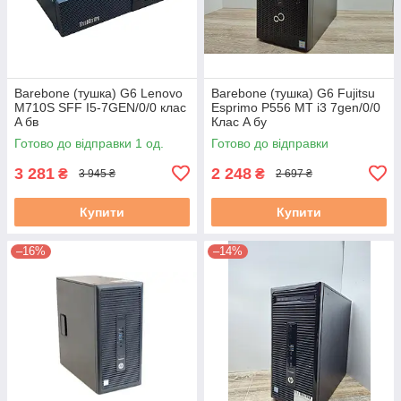
Barebone (тушка) G6 Lenovo
Barebone (тушка) G6 Fujitsu
M710S SFF I5-7GEN/0/0 клас
Esprimo P556 MT i3 7gen/0/0
A бв
Клас A бу
Готово до відправки 1 од.
Готово до відправки
3 281
2 248
₴
₴
3 945 ₴
2 697 ₴
Купити
Купити
–16%
–14%