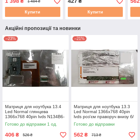
1 398
427
562
₴
₴
1 484 ₴
стан А++/А+ б/в #
Купити
Купити
Акційні пропозиції та новинки
–23%
–21%
Матриця для ноутбука 13.4
Матриця для ноутбука 13.3
Led Normal глянцева
Led Normal 1366x768 40pin
1366x768 40pin lvds N134B6-
lvds роз'єм праворуч внизу б/
l02 Touch Screen бу
в
Готово до відправки 1 од.
Готово до відправки
406
562
₴
₴
526 ₴
713 ₴