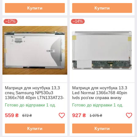
Купити
Купити
–17%
–14%
Матриця для ноутбука 13,3
Матриця для ноутбука 13.3
спец Samsung NP530u3
Led Normal 1366x768 40pin
1366x768 40pin LTN133AT23-
lvds роз'єм справа внизу
801 вертикальні вуха б/в
B140XW01 нов
Готово до відправки 1 од.
Готово до відправки 1 од.
559
927
₴
₴
672 ₴
1 075 ₴
Купити
Купити