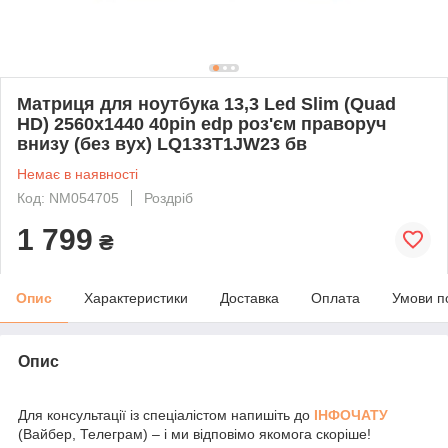
Матриця для ноутбука 13,3 Led Slim (Quad
HD) 2560x1440 40pin edp роз'єм праворуч
внизу (без вух) LQ133T1JW23 бв
Немає в наявності
Код: NM054705
Роздріб
1 799
₴
Опис
Характеристики
Доставка
Оплата
Умови п
Опис
Для консультації із спеціалістом напишіть до
ІНФОЧАТУ
(Вайбер, Телеграм) – і ми відповімо якомога скоріше!