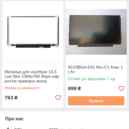
N133BGA-EA1 Rev.C1 Клас 1
Матриця для ноутбука 13,3
| А+
Led Slim 1366x768 30pin edp
Готово до відправки 1 од.
роз'єм праворуч внизу
вертикальні вуха бв
Немає в наявності
699
₴
763
₴
Купити
Про нас