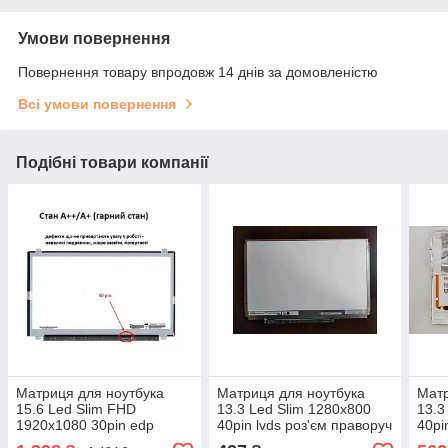
Умови повернення
Повернення товару впродовж 14 днів за домовленістю
Всі умови повернення
Подібні товари компанії
Матриця для ноутбука
Матриця для ноутбука
Матр
15.6 Led Slim FHD
13.3 Led Slim 1280x800
13.3
1920x1080 30pin edp
40pin lvds роз'єм праворуч
40pi
роз'єм праворуч внизу
внизу планки з боків бу
вниз