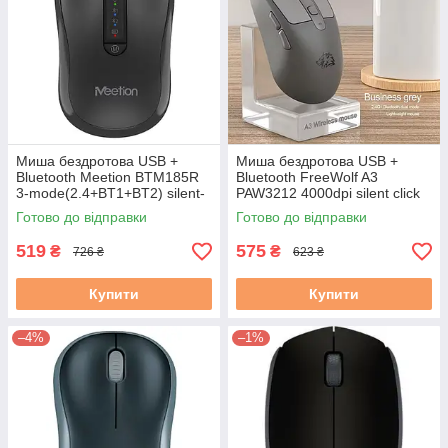
Миша бездротова USB +
Миша бездротова USB +
Bluetooth Meetion BTM185R
Bluetooth FreeWolf A3
3-mode(2.4+BT1+BT2) silent-
PAW3212 4000dpi silent click
click 3200dpi 300mAh сіра
72g темно-сіра
Готово до відправки
Готово до відправки
519
575
₴
₴
726 ₴
623 ₴
Купити
Купити
–4%
–1%