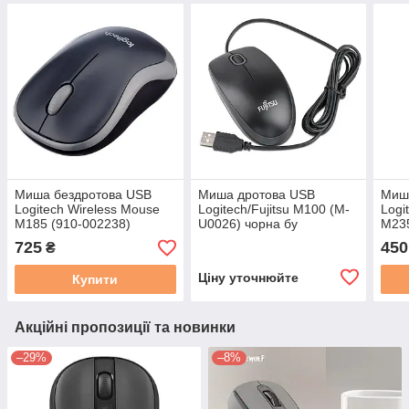
Миша бездротова USB
Миша дротова USB
Миш
Logitech Wireless Mouse
Logitech/Fujitsu M100 (M-
Logi
M185 (910-002238)
U0026) чорна бу
M235
чорн.+сіра #
сіра
725
450
₴
Ціну уточнюйте
Купити
Акційні пропозиції та новинки
–29%
–8%