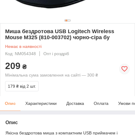
Миша бездротова USB Logitech Wireless
Mouse M325 (810-003702) чорно-сіра бу
Немає в наявності
Код: NM054348
Опт і роздріб
209
₴
Мінімальна сума замовлення на сайті — 300 ₴
179 ₴
від 2 шт.
Опис
Характеристики
Доставка
Оплата
Умови п
Опис
Якісна бездротова миша з компактним USB приймачем і