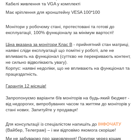
Кабелі живлення та VGA у комплекті
Має кріплення для кронштейну VESA 100*100
Монітори у робочому стані, протестовані та готові до
експлуатації, 100% функціоналу за мінімум вартості!
Ціна вказана за монітори Клас B
- прийнятний стан матриці,
наявні сліди експлуатації що помітні у роботі, але не
впливають на функціонал (суттєво не перекривають контент,
не сильно відволікають увагу).
Корпус: наявні недоліки, що не впливають на функціонал та
працездатність.
Гарантія 12 місяців!
Запропонуємо варіанти б/в моніторів на будь-який бюджет -
від недорогих, випробуваних часом та життям до моніторів у
стані нових. Запитуйте у продавця!
Для консультації із спеціалістом напишіть до
ІНФОЧАТУ
(Вайбер, Телеграм) – і ми відповімо якомога скоріше!
Ми не забуваємо про замовлення! Покупки через кошик