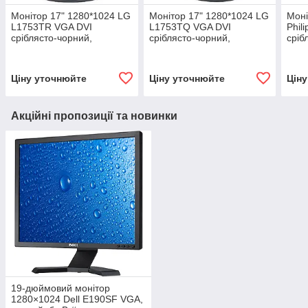
Монітор 17" 1280*1024 LG
Монітор 17" 1280*1024 LG
Моні
L1753TR VGA DVI
L1753TQ VGA DVI
Phil
сріблясто-чорний,
сріблясто-чорний,
сріб
категорія B, гарантія 12
категорія А, гарантія 12
кате
місяців! #
місяців! #
міся
Ціну уточнюйте
Ціну уточнюйте
Цін
Акційні пропозиції та новинки
19-дюймовий монітор
1280×1024 Dell E190SF VGA,