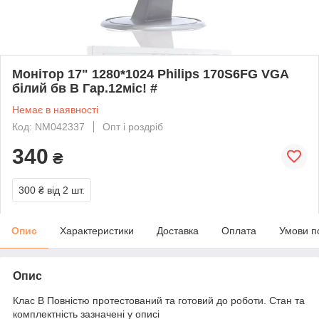
Монітор 17" 1280*1024 Philips 170S6FG VGA
білий бв B Гар.12міс! #
Немає в наявності
Код: NM042337
Опт і роздріб
340
₴
300 ₴
від 2 шт.
Опис
Характеристики
Доставка
Оплата
Умови п
Опис
Клас B Повністю протестований та готовий до роботи. Стан та
комплектність зазначені у описі