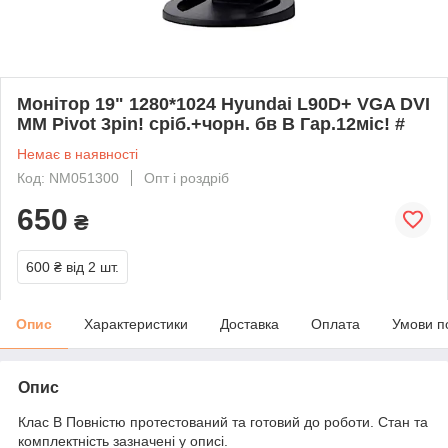
Монітор 19" 1280*1024 Hyundai L90D+ VGA DVI
MM Pivot 3pin! сріб.+чорн. бв B Гар.12міс! #
Немає в наявності
Код: NM051300
Опт і роздріб
650
₴
600 ₴
від 2 шт.
Опис
Характеристики
Доставка
Оплата
Умови п
Опис
Клас B Повністю протестований та готовий до роботи. Стан та
комплектність зазначені у описі.