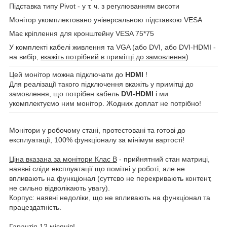
Підставка типу Pivot - у т. ч. з регулюванням висоти
Монітор укомплектовано універсальною підставкою VESA
Має кріплення для кронштейну VESA 75*75
У комплекті кабелі живлення та VGA (або DVI, або DVI-HDMI -
на вибір,
вкажіть потрібний в примітці до замовлення
)
Цей монітор можна підключати до
HDMI
!
Для реалізації такого підключення вкажіть у примітці до
замовлення, що потрібен кабель
DVI-HDMI
і ми
укомплектуємо ним монітор. Жодних доплат не потрібно!
Монітори у робочому стані, протестовані та готові до
експлуатації, 100% функціоналу за мінімум вартості!
Ціна вказана за монітори Клас B
- прийнятний стан матриці,
наявні сліди експлуатації що помітні у роботі, але не
впливають на функціонал (суттєво не перекривають контент,
не сильно відволікають увагу).
Корпус: наявні недоліки, що не впливають на функціонал та
працездатність.
Гарантія 12 місяців!