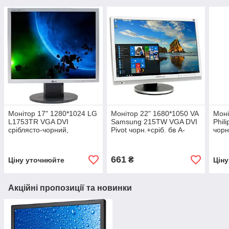
Монітор 17" 1280*1024 LG
Монітор 22" 1680*1050 VA
Моні
L1753TR VGA DVI
Samsung 215TW VGA DVI
Phil
сріблясто-чорний,
Pivot чорн.+сріб. бв A-
чорн
категорія B, гарантія 12
Гар.12міс! #
Гара
місяців! #
661
₴
Ціну уточнюйте
Цін
Акційні пропозиції та новинки