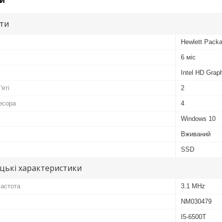
и
ути
Hewlett Packa
6 міс
Intel HD Grap
'яті
2
есора
4
Windows 10
Вживаний
SSD
цькі характеристики
частота
3.1 MHz
NM030479
I5-6500T