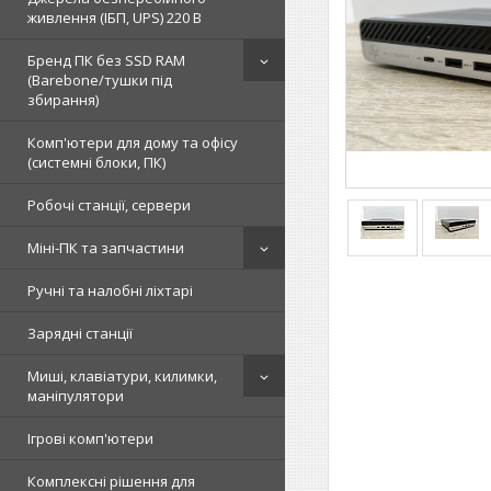
живлення (ІБП, UPS) 220 В
Бренд ПК без SSD RAM
(Barebone/тушки під
збирання)
Комп'ютери для дому та офісу
(системні блоки, ПК)
Робочі станції, сервери
Міні-ПК та запчастини
Ручні та налобні ліхтарі
Зарядні станції
Миші, клавіатури, килимки,
маніпулятори
Ігрові комп'ютери
Комплексні рішення для