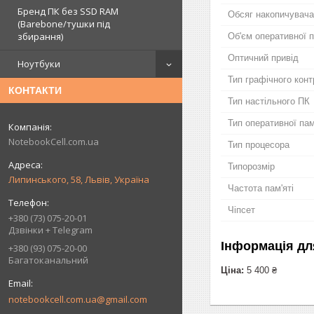
Бренд ПК без SSD RAM
Обсяг накопичувача
(Barebone/тушки під
збирання)
Об'єм оперативної п
Оптичний привід
Ноутбуки
Тип графічного кон
КОНТАКТИ
Тип настільного ПК
Тип оперативної пам
NotebookCell.com.ua
Тип процесора
Типорозмір
Липинського, 58, Львів, Україна
Частота пам'яті
Чіпсет
+380 (73) 075-20-01
Дзвінки + Telegram
Інформація дл
+380 (93) 075-20-00
Багатоканальний
Ціна:
5 400 ₴
notebookcell.com.ua@gmail.com