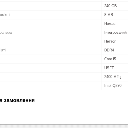
240 GB
ам'яті
8 MB
Немає
тролера
Інтегрований
Неттоп
'яті
DDR4
Core i5
USFF
2400 МГц
Intel Q270
я замовлення