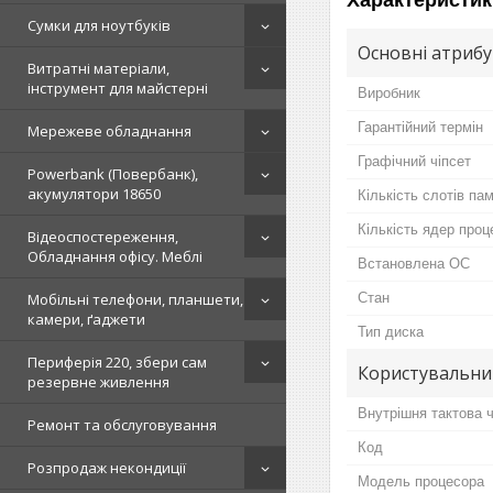
Характеристик
Сумки для ноутбуків
Основні атриб
Витратні матеріали,
інструмент для майстерні
Виробник
Гарантійний термін
Мережеве обладнання
Графічний чіпсет
Powerbank (Повербанк),
акумулятори 18650
Кількість слотів пам
Кількість ядер проц
Відеоспостереження,
Обладнання офісу. Меблі
Встановлена ОС
Мобільні телефони, планшети,
Стан
камери, ґаджети
Тип диска
Периферія 220, збери сам
Користувальни
резервне живлення
Внутрішня тактова 
Ремонт та обслуговування
Код
Розпродаж некондиції
Модель процесора