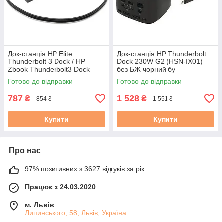
Док-станція HP Elite
Док-станція HP Thunderbolt
Thunderbolt 3 Dock / HP
Dock 230W G2 (HSN-IX01)
Zbook Thunderbolt3 Dock
без БЖ чорний бу
(HSTNN-CX01) сірий без БЖ
Готово до відправки
Готово до відправки
бу
787
1 528
₴
₴
854 ₴
1 551 ₴
Купити
Купити
Про нас
97% позитивних з 3627 відгуків за рік
Працює з 24.03.2020
м. Львів
Липинського, 58, Львів, Україна