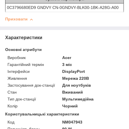
0C3796680ED9 GNDVY CN-0GNDVY-BLK00-1BK-A28G-A00
Приховати
Характеристики
Основні атрибути
Виробник
Acer
Гарантійний термін
3 міс
Інтерфейси
DisplayPort
Живлення
Мережа 220В
Застосування док-станції
Для ноутбуків
Стан
Вживаний
Тип док-станції
Мультимедійна
Колір
Чорний
Користувальницькі характеристики
Код
NM047943