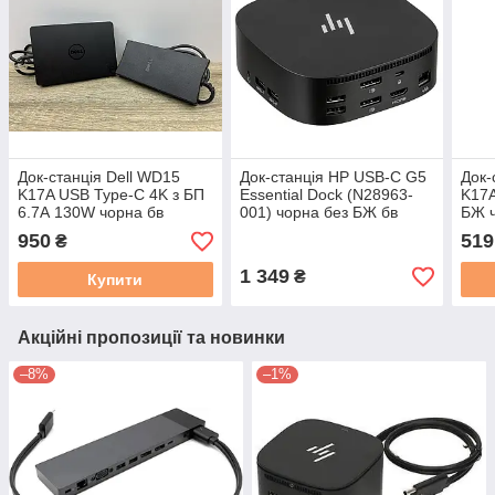
Док-станція Dell WD15
Док-станція HP USB-C G5
Док-
K17A USB Type-C 4K з БП
Essential Dock (N28963-
K17A
6.7А 130W чорна бв
001) чорна без БЖ бв
БЖ ч
950
519
₴
1 349
₴
Купити
Акційні пропозиції та новинки
–8%
–1%