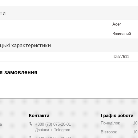
ути
Acer
Вживаний
цькі характеристики
ID377611
я замовлення
Графік роботи
Понеділок
10
a
+380 (73) 075-20-01
Дзвінки + Telegram
Вівторок
10