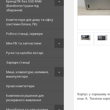
Бренд ПК без SSD RAM
(Barebone/тушки під
збирання)
Комп'ютери для дому та офісу
(системні блоки, ПК)
Робочі станції, сервери
Міні-ПК та запчастини
Ручні та налобні ліхтарі
Зарядні станції
Миші, клавіатури, килимки,
маніпулятори
Ігрові комп'ютери
Корпус у хорошому ко
Комплексні рішення для
клас A. Технічно корп
резервного живлення
Моноблоки та запчастини