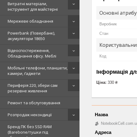
Витратні матеріали,
інструмент для майстерні
Основні атриб
Мережеве обладнання
Виробник
Powerbank (Повербанк),
Стан
акумулятори 18650
Користувальни
Відеоспостереження,
Обладнання офісу. Меблі
Код
Мобільні телефони, планшети,
Інформація дл
камери, ґаджети
Ціна:
330 ₴
Периферія 220, збери сам
резервне живлення
Ремонт та обслуговування
Розпродаж некондиції
NotebookCell.com.u
Бренд ПК без SSD RAM
(Barebone/тушки під