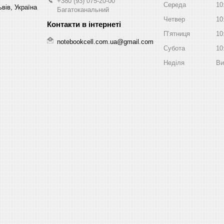
+380 (93) 075-20-00
Середа
10
вів, Україна
Багатоканальний
Четвер
10
Пʼятниця
10
notebookcell.com.ua@gmail.com
Субота
10
Неділя
Ви