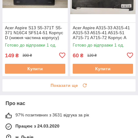
Acer Aspire S13 S5-371T S5-
Acer Aspire A315-33 A315-41
371 N16C4 SF514-51 Корпус
A315-53 A515-41 A515-51
D (нижня частина корпусу)
A715-71 A715-72 Корпус A
AM1JL000J00 AM1JL000600
(кришка матриці)
Готово до відправки 1 од.
Готово до відправки 1 од.
бу #
(AP28Z000100) бу
149
60
₴
₴
300 ₴
120 ₴
Купити
Купити
Показати ще
Про нас
97% позитивних з 3631 відгука за рік
Працює з 24.03.2020
м. Львів