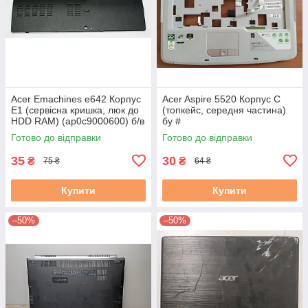
Acer Emachines e642 Корпус
Acer Aspire 5520 Корпус C
E1 (сервісна кришка, люк до
(топкейс, середня частина)
HDD RAM) (ap0c9000600) б/в
бу #
#
Готово до відправки
Готово до відправки
35
30
₴
₴
75 ₴
64 ₴
Купити
Купити
–50%
–50%