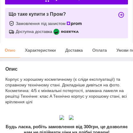
Що таке купити з Пром?
Замовлення під захистом
Доступна доставка
Опис
Характеристики
Доставка
Оплата
Умови п
Опис
Корпус у хорошому косметичному (є сліди експлуатації) та
справному технічному стані. Докладніше дивіться на фото.
Косметична: 4/5 є мінімальні потертості, зламана ламеля на
решітці Технічне: клас A Технічно корпус у хорошому стані, всі
кріплення цілі
Будь ласка, робіть замовлення від 300грн, це дозволяє
нам не підіймати ціни на дрібні товари!