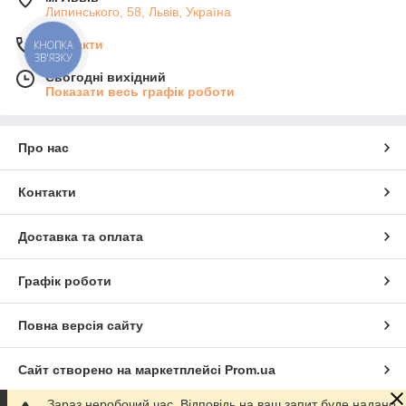
Липинського, 58, Львів, Україна
Контакти
КНОПКА
ЗВ'ЯЗКУ
Сьогодні вихідний
Показати весь графік роботи
Про нас
Контакти
Доставка та оплата
Графік роботи
Повна версія сайту
Сайт створено на маркетплейсі
Prom.ua
Зараз неробочий час. Відповідь на ваш запит буде надано