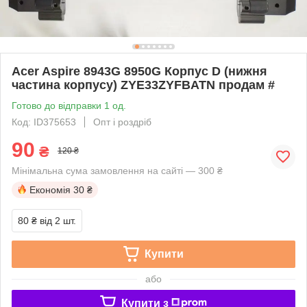
Acer Aspire 8943G 8950G Корпус D (нижня
частина корпусу) ZYE33ZYFBATN продам #
Готово до відправки 1 од.
Код: ID375653
Опт і роздріб
90
₴
120 ₴
Мінімальна сума замовлення на сайті — 300 ₴
Економія
30 ₴
80 ₴
від 2 шт.
Купити
або
Купити з