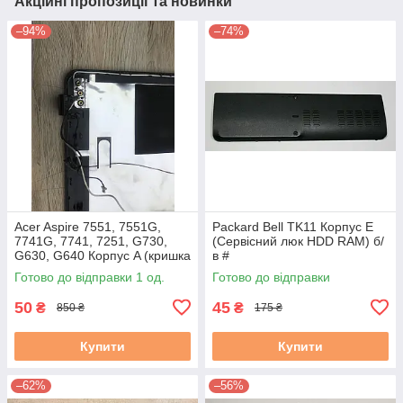
Акційні пропозиції та новинки
–94%
–74%
Acer Aspire 7551, 7551G,
Packard Bell TK11 Корпус E
7741G, 7741, 7251, G730,
(Сервісний люк HDD RAM) б/
G630, G640 Корпус A (кришка
в #
матриці) бу #
Готово до відправки 1 од.
Готово до відправки
50
45
₴
₴
850 ₴
175 ₴
Купити
Купити
–62%
–56%