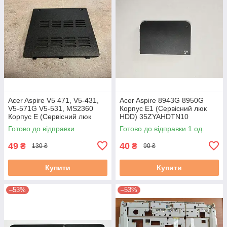
Acer Aspire V5 471, V5-431,
Acer Aspire 8943G 8950G
V5-571G V5-531, MS2360
Корпус E1 (Сервісний люк
Корпус E (Сервісний люк
HDD) 35ZYAHDTN10
ОЗУ) 60.4vm58.001 #
ZYE35ZYAHDTN10
Готово до відправки
Готово до відправки 1 од.
49
40
₴
₴
130 ₴
90 ₴
Купити
Купити
–53%
–53%