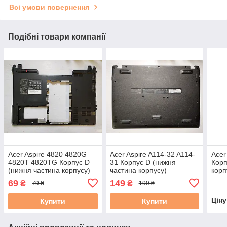
Всі умови повернення
Подібні товари компанії
Acer Aspire 4820 4820G
Acer Aspire A114-32 A114-
Acer
4820T 4820TG Корпус D
31 Корпус D (нижня
Корп
(нижня частина корпусу)
частина корпусу)
корп
ZYE38ZQ1BSTN бу #
TFQ3GZ8PBATN продам #
69
149
₴
₴
79 ₴
199 ₴
Цін
Купити
Купити