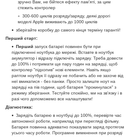
зручно Вам, не бійтеся ефекту пам'яті, за цим
стежить контролер
300-600 циклів розряду/заряду, деякі дорогі
моделі Apple виживають до 1000 циклів
зберігайте коробку до самого кінця терміну гарантії!
Перший старт:
Перший
запуск батареї повинен бути при
підключенні ноутбука до мережі. Вставте в ноутбук
акумулятор і відразу підключіть зарядку. Треба довести
до 100% і потримати ще пару годин на зарядці, щоб
контролер "підхопив" нові елементи. Навіть якщо
раптом ноутбук її одразу не побачить або не захоче від
неї вмикатися - без паніки. Просто залиште ноут на
зарядці на пів години, щоб батарея "прокинулася" з
режиму зберігання. Тестуйте спокійно, ми на зв'язку і в
разі чого допоможемо все налаштувати!
Діагностика:
Зарядіть батарею в ноутбуці до 100%, перевірте час
автономної роботи, наприклад при перегляді фільму.
Батарея повинна адекватно показувати заряд протягом
усього часу роботи. Програмне вимкнення при розряді