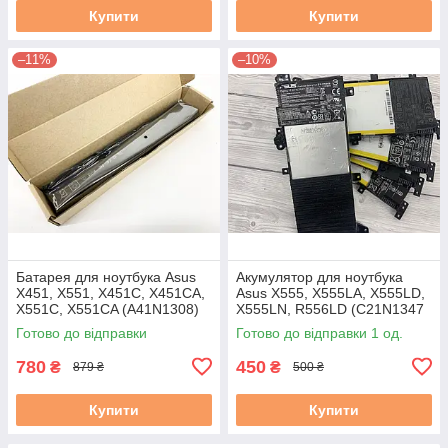
Купити
Купити
–11%
–10%
Батарея для ноутбука Asus
Акумулятор для ноутбука
X451, X551, X451C, X451CA,
Asus X555, X555LA, X555LD,
X551C, X551CA (A41N1308)
X555LN, R556LD (C21N1347
14.8V 2600mAh, чорна
37 Вт·год) Знос 31–50 %
Готово до відправки
Готово до відправки 1 од.
вживаний B
780
450
₴
₴
879 ₴
500 ₴
Купити
Купити