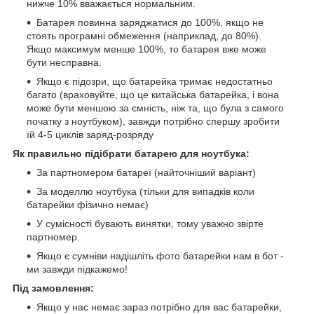
нижче 10% вважається нормальним.
Батарея повинна заряджатися до 100%, якщо не
стоять програмні обмеження (наприклад, до 80%).
Якщо максимум менше 100%, то батарея вже може
бути несправна.
Якщо є підозри, що батарейка тримає недостатньо
багато (враховуйте, що це китайська батарейка, і вона
може бути меншою за ємність, ніж та, що була з самого
початку з ноутбуком), завжди потрібно спершу зробити
їй 4-5 циклів заряд-розряду
Як правильно підібрати батарею для ноутбука:
За партномером батареї (найточніший варіант)
За моделлю ноутбука (тільки для випадків коли
батарейки фізично немає)
У сумісності бувають винятки, тому уважно звірте
партномер.
Якщо є сумніви надішліть фото батарейки нам в бот -
ми завжди підкажемо!
Під замовлення:
Якщо у нас немає зараз потрібно для вас батарейки,