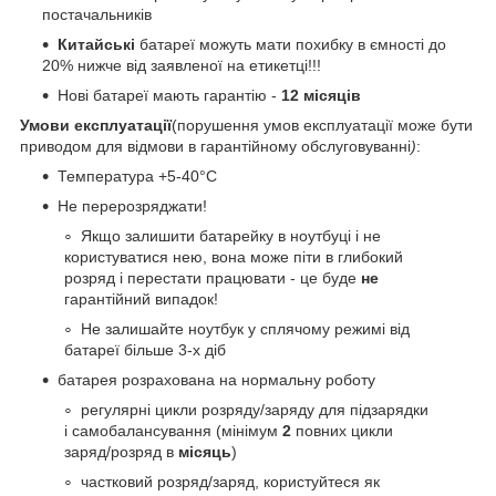
постачальників
Китайські
батареї можуть мати похибку в ємності до
20% нижче від заявленої на етикетці!!!
Нові батареї мають гарантію -
12 місяців
Умови експлуатації
(порушення умов експлуатації може бути
приводом для відмови в гарантійному обслуговуванні
)
:
Температура +5-40°С
Не перерозряджати!
Якщо залишити батарейку в ноутбуці і не
користуватися нею, вона може піти в глибокий
розряд і перестати працювати - це буде
не
гарантійний випадок!
Не залишайте ноутбук у сплячому режимі від
батареї більше 3-х діб
батарея розрахована на нормальну роботу
регулярні цикли розряду/заряду для підзарядки
і самобалансування (мінімум
2
повних цикли
заряд/розряд в
місяць
)
частковий розряд/заряд, користуйтеся як