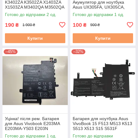
K3402ZA K3502ZA X1403ZA
Акумулятор для ноутбука
X1503ZA M3402QA M3502QA
Asus UX305FA, UX305CA,
S5402ZA S5602ZA
UX305L series C31N1411
Готово до відправки 2 од.
Готово до відправки 1 од.
(C31N2105) б/у #
45Wh Знос 21–30%
вживаний, стан A-
190
100
₴
₴
1 900 ₴
900 ₴
Купити
Купити
–45%
–32%
Уцінка! після рем. Батарея
Батарея для ноутбука Asus
для Asus Vivobook E203MA
VivoBook 15 F513 M513 K513
E203MA-YS03 E203N
S513 X513 S15 S531F
E203NA-1A (C21N1629) Знос
(B31N1842) 11.5V чорна
Готово до відправки 1 од.
Готово до відправки