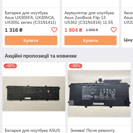
Батарея для ноутбука
Акумулятор для ноутбука
Аксе
Asus UX305FA, UX305CA,
Asus ZenBook Flip 13
Asus
UX305L series (C31N1411)
UX362 (C31N1816) 11,55
UX3
11.4V 45Wh чорна
В 31+50% БУ B
UX32
1 316
1 804
₴
₴
1 900 ₴
UX32
Цін
Купити
Купити
Акційні пропозиції та новинки
–90%
–89%
Батарея для ноутбука ASUS
Знижка! Після ремонту.