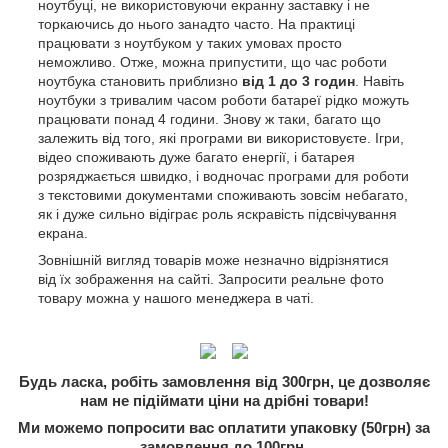
ноутбуці, не використовуючи екранну заставку і не
торкаючись до нього занадто часто. На практиці
працювати з ноутбуком у таких умовах просто
неможливо. Отже, можна припустити, що час роботи
ноутбука становить приблизно
від 1 до 3 годин
. Навіть
ноутбуки з тривалим часом роботи батареї рідко можуть
працювати понад 4 години. Знову ж таки, багато що
залежить від того, які програми ви використовуєте. Ігри,
відео споживають дуже багато енергії, і батарея
розряджається швидко, і водночас програми для роботи
з текстовими документами споживають зовсім небагато,
як і дуже сильно відіграє роль яскравість підсвічування
екрана.
Зовнішній вигляд товарів може незначно відрізнятися
від їх зображення на сайті. Запросити реальне фото
товару можна у нашого менеджера в чаті.
Будь ласка, робіть замовлення від 300грн, це дозволяє
нам не підіймати ціни на дрібні товари!
Ми можемо попросити вас оплатити упаковку (50грн) за
замовлення до 100грн.