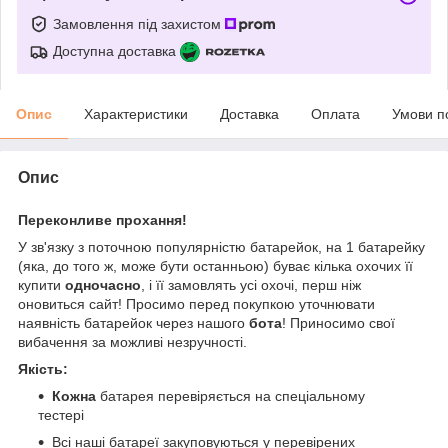
Замовлення під захистом
Доступна доставка
Опис
Характеристики
Доставка
Оплата
Умови п
Опис
Переконливе прохання!
У зв'язку з поточною популярністю батарейок, на 1 батарейку
(яка, до того ж, може бути останньою) буває кілька охочих її
купити
одночасно
, і її замовлять усі охочі, перш ніж
оновиться сайт! Просимо перед покупкою уточнювати
наявність батарейок через нашого
бота
! Приносимо свої
вибачення за можливі незручності.
Якість:
Кожна
батарея перевіряється на спеціальному
тестері
Всі наші батареї закуповуються у перевірених