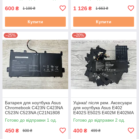
5-20% бу #
600
1 126
₴
₴
1 100 ₴
1 663 ₴
Купити
Купити
–25%
–20%
Батарея для ноутбука Asus
Уцінка! після рем. Аксесуари
Chromebook C423N C423NA
для ноутбука Asus E402
C523N C523NA (C21N1808
E402S E502S E402M E402MA
0B200-03060000) Знос до
E402SA (B21N1505) Знос 5-
Готово до відправки 1 од.
Готово до відправки 2 од.
20% бу#
20% б/в #
450
400
₴
₴
600 ₴
499 ₴