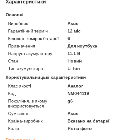
Характеристики
Основні
Виробник
Asus
Гарантійний термін
12 міс
Кількість комірок батареї
6
Призначення
Для ноутбука
Напруга акумулятору
11.1 В
Стан
Новий
Тип акумулятора
Li-Ion
Користувальницькі характеристики
Клас якості
Аналог
Код
NM044119
Покоління, в якому
g6
використовується
Сумісність
Asus
Країна-виробник
Вказано на батареї
Колір
Як на фото
Приховати