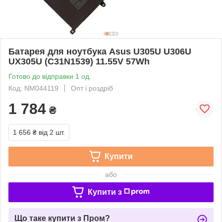
Батарея для ноутбука Asus U305U U306U
UX305U (C31N1539) 11.55V 57Wh
Готово до відправки 1 од.
Код: NM044119
Опт і роздріб
1 784
₴
1 656 ₴
від 2 шт.
Купити
або
Купити з
Що таке купити з Пром?