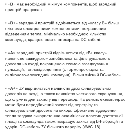
• «
B
» має необхідний мінімум компонентів, щоб зарядний
пристрій працював
• «
B+
» зарядний пристрій відрізняється від «класу B» більш
якісними електронними компонентами, покращеним
відведенням тепла, мінімально необхідною кількістю
компаунда, кращою якістю штекера на DC-кабелі.
• «
А
» зарядний пристрій відрізняється від «В+ класу»
наявністю «швидкого» запобіжника та фільтрувального
дроселя на вході, покращеною схемою згладжування
пульсацій, тепловідведенням (є термопрокладка та
силіконово-епоксидний компаунд). Більш якісний DC-кабель.
• «
А+»
ЗУ відрізняється наявністю двох фільтрувальних
дроселів на вході, а також наявністю часткового екранування,
що служить для захисту від перешкод. На деяких екземплярах
може бути передбачений захист від перегріву та
фільтрувальний дросель на виході. Ефективне відведення
тепла завдяки використанню алюмінієвих пластин достатньої
площі та компаунда також покращує захист від ВЧ-вібрацій та
ударів. DC-кабель ЗУ більшого перерізу (AWG 18).