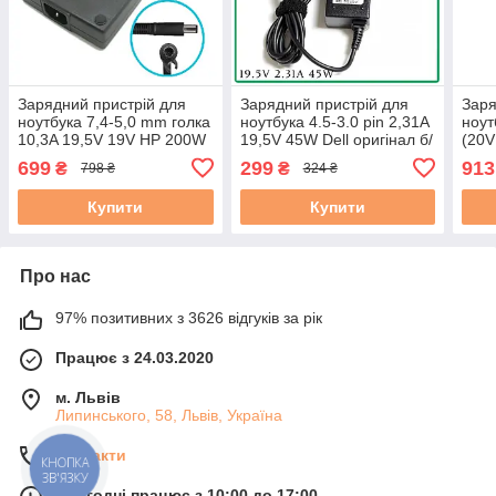
Зарядний пристрій для
Зарядний пристрій для
Заря
ноутбука 7,4-5,0 mm голка
ноутбука 4.5-3.0 pin 2,31A
ноут
10,3A 19,5V 19V HP 200W
19,5V 45W Dell оригінал б/
(20V
оригінал бу
в
5A, 
699
299
913
₴
₴
798 ₴
324 ₴
ориг
Купити
Купити
Про нас
97% позитивних з 3626 відгуків за рік
Працює з 24.03.2020
м. Львів
Липинського, 58, Львів, Україна
Контакти
КНОПКА
ЗВ'ЯЗКУ
Сьогодні працює з 10:00 до 17:00