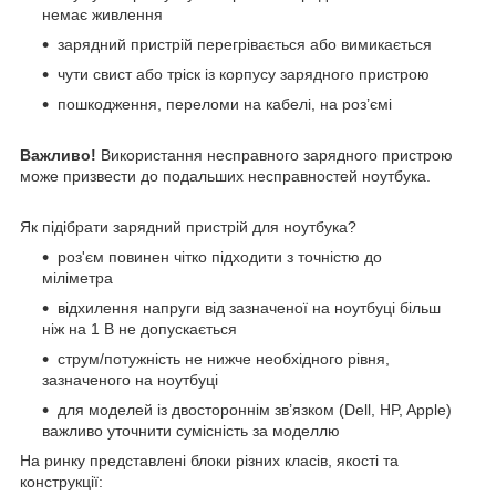
немає живлення
зарядний пристрій перегрівається або вимикається
чути свист або тріск із корпусу зарядного пристрою
пошкодження, переломи на кабелі, на роз’ємі
Важливо!
Використання несправного зарядного пристрою
може призвести до подальших несправностей ноутбука.
Як підібрати зарядний пристрій для ноутбука?
роз'єм повинен чітко підходити з точністю до
міліметра
відхилення напруги від зазначеної на ноутбуці більш
ніж на 1 В не допускається
струм/потужність не нижче необхідного рівня,
зазначеного на ноутбуці
для моделей із двостороннім зв’язком (Dell, HP, Apple)
важливо уточнити сумісність за моделлю
На ринку представлені блоки різних класів, якості та
конструкції: