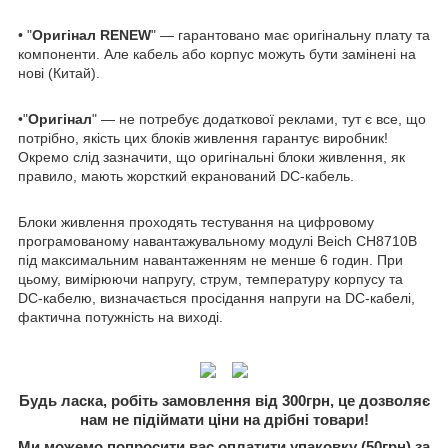
• "
Оригінал RENEW
" — гарантовано має оригінальну плату та
компоненти. Але кабель або корпус можуть бути замінені на
нові (Китай).
•"
Оригінал
" — не потребує додаткової реклами, тут є все, що
потрібно, якість цих блоків живлення гарантує виробник!
Окремо слід зазначити, що оригінальні блоки живлення, як
правило, мають жорсткий екранований DC-кабель.
Блоки живлення проходять тестування на цифровому
програмованому навантажувальному модулі Beich CH8710B
під максимальним навантаженням не менше 6 годин. При
цьому, вимірюючи напругу, струм, температуру корпусу та
DC-кабелю, визначається просідання напруги на DC-кабелі,
фактична потужність на виході.
Будь ласка, робіть замовлення від 300грн, це дозволяє
нам не підіймати ціни на дрібні товари!
Ми можемо попросити вас оплатити упаковку (50грн) за