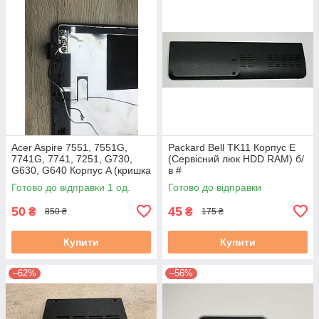
Acer Aspire 7551, 7551G,
Packard Bell TK11 Корпус E
7741G, 7741, 7251, G730,
(Сервісний люк HDD RAM) б/
G630, G640 Корпус A (кришка
в #
матриці) бу #
Готово до відправки 1 од.
Готово до відправки
50
45
₴
₴
850 ₴
175 ₴
Купити
Купити
–62%
–56%