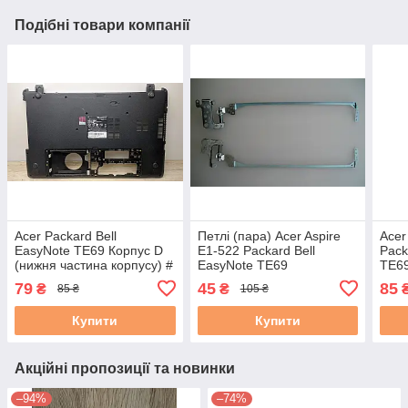
Подібні товари компанії
Acer Packard Bell
Петлі (пара) Acer Aspire
Acer
EasyNote TE69 Корпус D
E1-522 Packard Bell
Pack
(нижня частина корпусу) #
EasyNote TE69
TE69
#
(34.4YU.05.001,
сере
79
45
85
₴
₴
85 ₴
105 ₴
34.4YU04.001) б/в
Купити
Купити
Акційні пропозиції та новинки
–94%
–74%