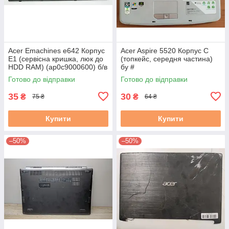
Acer Emachines e642 Корпус
Acer Aspire 5520 Корпус C
E1 (сервісна кришка, люк до
(топкейс, середня частина)
HDD RAM) (ap0c9000600) б/в
бу #
#
Готово до відправки
Готово до відправки
35
30
₴
₴
75 ₴
64 ₴
Купити
Купити
–50%
–50%