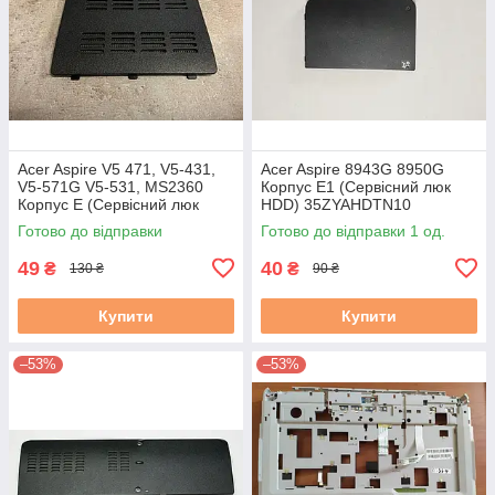
Acer Aspire V5 471, V5-431,
Acer Aspire 8943G 8950G
V5-571G V5-531, MS2360
Корпус E1 (Сервісний люк
Корпус E (Сервісний люк
HDD) 35ZYAHDTN10
ОЗУ) 60.4vm58.001 #
ZYE35ZYAHDTN10
Готово до відправки
Готово до відправки 1 од.
49
40
₴
₴
130 ₴
90 ₴
Купити
Купити
–53%
–53%