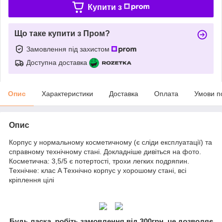
Купити з
Що таке купити з Пром?
Замовлення під захистом
Доступна доставка
Опис
Характеристики
Доставка
Оплата
Умови п
Опис
Корпус у нормальному косметичному (є сліди експлуатації) та
справному технічному стані. Докладніше дивіться на фото.
Косметична: 3,5/5 є потертості, трохи легких подряпин.
Технічне: клас A Технічно корпус у хорошому стані, всі
кріплення цілі
Будь ласка, робіть замовлення від 300грн, це дозволяє