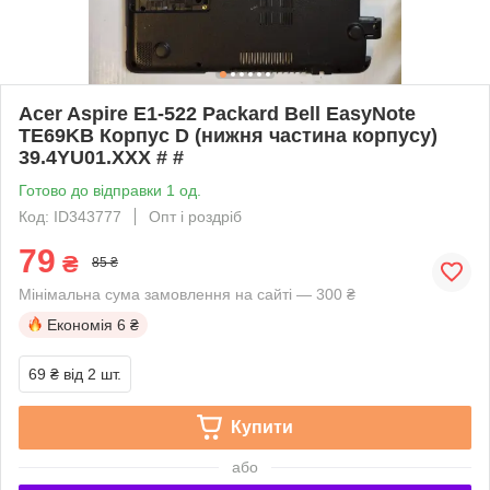
Acer Aspire E1-522 Packard Bell EasyNote
TE69KB Корпус D (нижня частина корпусу)
39.4YU01.XXX # #
Готово до відправки 1 од.
Код: ID343777
Опт і роздріб
79
₴
85 ₴
Мінімальна сума замовлення на сайті — 300 ₴
Економія
6 ₴
69 ₴
від 2 шт.
Купити
або