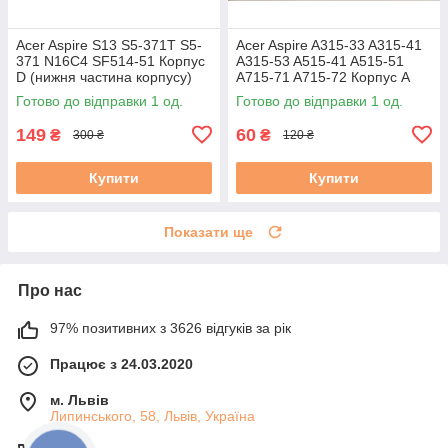
Acer Aspire S13 S5-371T S5-
Acer Aspire A315-33 A315-41
371 N16C4 SF514-51 Корпус
A315-53 A515-41 A515-51
D (нижня частина корпусу)
A715-71 A715-72 Корпус A
AM1JL000J00 AM1JL000600
(кришка матриці)
Готово до відправки 1 од.
Готово до відправки 1 од.
бу #
(AP28Z000100) бу
149
60
₴
₴
300 ₴
120 ₴
Купити
Купити
Показати ще
Про нас
97% позитивних з 3626 відгуків за рік
Працює з 24.03.2020
м. Львів
Липинського, 58, Львів, Україна