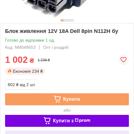
Блок живлення 12V 18A Dell 8pin N112H бу
Готово до відправки 1 од.
Код: NM048653
Опт і роздріб
1 002
₴
1 236 ₴
Економія
234 ₴
802 ₴
від 2 шт.
Купити
або
Купити з