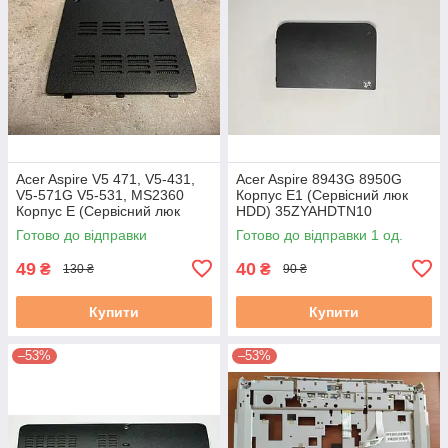
Acer Aspire V5 471, V5-431,
Acer Aspire 8943G 8950G
V5-571G V5-531, MS2360
Корпус E1 (Сервісний люк
Корпус E (Сервісний люк
HDD) 35ZYAHDTN10
ОЗУ) 60.4vm58.001 #
ZYE35ZYAHDTN10
Готово до відправки
Готово до відправки 1 од.
49
40
₴
₴
130 ₴
90 ₴
Купити
Купити
–53%
–53%