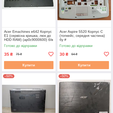
Acer Emachines e642 Корпус
Acer Aspire 5520 Корпус C
E1 (сервісна кришка, люк до
(топкейс, середня частина)
HDD RAM) (ap0c9000600) б/в
бу #
#
Готово до відправки
Готово до відправки
35
30
₴
₴
75 ₴
64 ₴
Купити
Купити
–50%
–50%