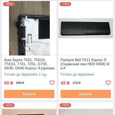
–94%
–74%
Acer Aspire 7551, 7551G,
Packard Bell TK11 Корпус E
7741G, 7741, 7251, G730,
(Сервісний люк HDD RAM) б/
G630, G640 Корпус A (кришка
в #
матриці) бу #
Готово до відправки 1 од.
Готово до відправки
50
45
₴
₴
850 ₴
175 ₴
Купити
Купити
–62%
–56%