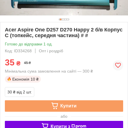
Acer Aspire One D257 D270 Happy 2 б/в Корпус
C (топкейс, середня частина) # #
Готово до відправки 1 од.
Код: ID334268
Опт і роздріб
35
₴
45 ₴
Мінімальна сума замовлення на сайті — 300 ₴
Економія
10 ₴
30 ₴
від 2 шт.
Купити
або
Купити з