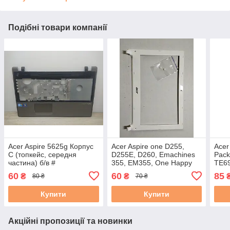
Подібні товари компанії
Acer Aspire 5625g Корпус
Acer Aspire one D255,
Acer
C (топкейс, середня
D255E, D260, Emachines
Pack
частина) б/в #
355, EM355, One Happy
TE69
Корпус B (рамка матриці)
сере
60
60
85
₴
₴
80 ₴
70 ₴
б/в #
Купити
Купити
Акційні пропозиції та новинки