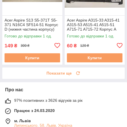
Acer Aspire S13 S5-371T S5-
Acer Aspire A315-33 A315-41
371 N16C4 SF514-51 Корпус
A315-53 A515-41 A515-51
D (нижня частина корпусу)
A715-71 A715-72 Корпус A
AM1JL000J00 AM1JL000600
(кришка матриці)
Готово до відправки 1 од.
Готово до відправки 1 од.
бу #
(AP28Z000100) бу
149
60
₴
₴
300 ₴
120 ₴
Купити
Купити
Показати ще
Про нас
97% позитивних з 3626 відгуків за рік
Працює з 24.03.2020
м. Львів
Липинського, 58, Львів, Україна