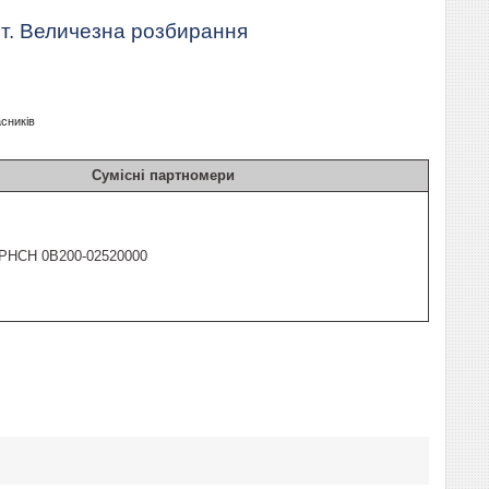
т. Величезна розбирання
асників
Сумісні партномери
PHCH 0B200-02520000