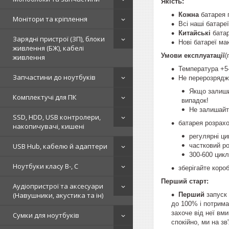
Якість:
Кожна
батарея п
Монітори та кріплення
Всі наші батаре
Китайські
батар
Зарядні пристрої (ЗП), блоки
Нові батареї ма
живлення (БЖ), кабелі
Умови експлуатації
(
живлення
Температура +5
Запчастини до ноутбуків
Не перерозрядж
Якщо залишит
Комплектучі для ПК
випадок!
Не залишайте
SSD, HDD, USB контролери,
батарея розрах
накопичувачі, кишені
регулярні ц
частковий ро
USB Hub, кабелю й адаптери
300-600 цикл
Ноутбуки класу B-, C
зберігайте короб
Перший старт:
Аудіопристрої та аксесуари
Перший
запуск 
(Навушники, акустика та ін)
до 100% і потрима
захоче від неї вми
Сумки для ноутбуків
спокійно, ми на зв