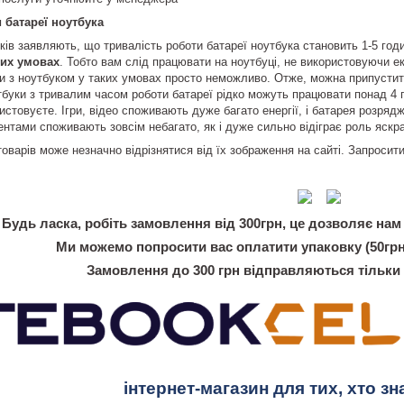
 батареї ноутбука
ків заявляють, що тривалість роботи батареї ноутбука становить 1-5 го
них умовах
. Тобто вам слід працювати на ноутбуці, не використовуючи е
и з ноутбуком у таких умовах просто неможливо. Отже, можна припустит
тбуки з тривалим часом роботи батареї рідко можуть працювати понад 4 г
истовуєте. Ігри, відео споживають дуже багато енергії, і батарея розряд
нтами споживають зовсім небагато, як і дуже сильно відіграє роль яскра
товарів може незначно відрізнятися від їх зображення на сайті. Запроси
Будь ласка, робіть замовлення від 300грн, це дозволяє нам 
Ми можемо попросити вас оплатити упаковку (50грн
Замовлення до 300 грн відправляються тільки
інтернет-магазин для тих, хто зн