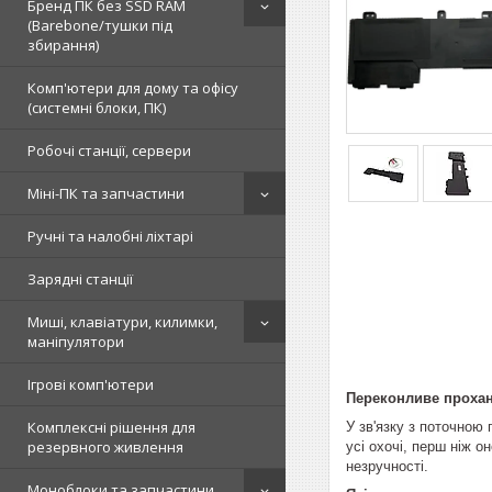
Бренд ПК без SSD RAM
(Barebone/тушки під
збирання)
Комп'ютери для дому та офісу
(системні блоки, ПК)
Робочі станції, сервери
Міні-ПК та запчастини
Ручні та налобні ліхтарі
Зарядні станції
Миші, клавіатури, килимки,
маніпулятори
Ігрові комп'ютери
Переконливе прохан
Комплексні рішення для
У зв'язку з поточною 
резервного живлення
усі охочі, перш ніж 
незручності.
Моноблоки та запчастини