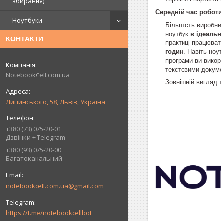
збирання)
Середній час роботи
Ноутбуки
Більшість виробни
ноутбук
в ідеаль
КОНТАКТИ
практиці працюват
годин
. Навіть ноу
програми ви викор
текстовими докуме
NotebookCell.com.ua
Зовнішній вигляд 
Липинського, 58, Львів, Україна
+380 (73) 075-20-01
Дзвінки + Telegram
+380 (93) 075-20-00
Багатоканальний
notebookcell.com.ua@gmail.com
https://t.me/notebookcellbot