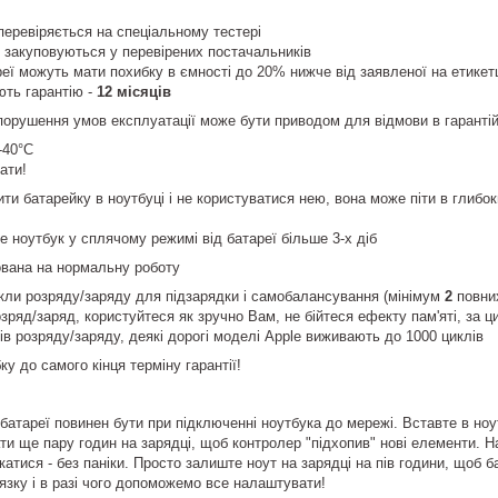
еревіряється на спеціальному тестері
ї закуповуються у перевірених постачальників
еї можуть мати похибку в ємності до 20% нижче від заявленої на етикетці
ють гарантію -
12 місяців
порушення умов експлуатації може бути приводом для відмови в гаранті
-40°С
ати!
и батарейку в ноутбуці і не користуватися нею, вона може піти в глибок
 ноутбук у сплячому режимі від батареї більше 3-х діб
ована на нормальну роботу
икли розряду/заряду для підзарядки і самобалансування (мінімум
2
повни
зряд/заряд, користуйтеся як зручно Вам, не бійтеся ефекту пам'яті, за 
ів розряду/заряду, деякі дорогі моделі Apple виживають до 1000 циклів
ку до самого кінця терміну гарантії!
батареї повинен бути при підключенні ноутбука до мережі. Вставте в ноу
ти ще пару годин на зарядці, щоб контролер "підхопив" нові елементи. Н
катися - без паніки. Просто залиште ноут на зарядці на пів години, щоб 
'язку і в разі чого допоможемо все налаштувати!