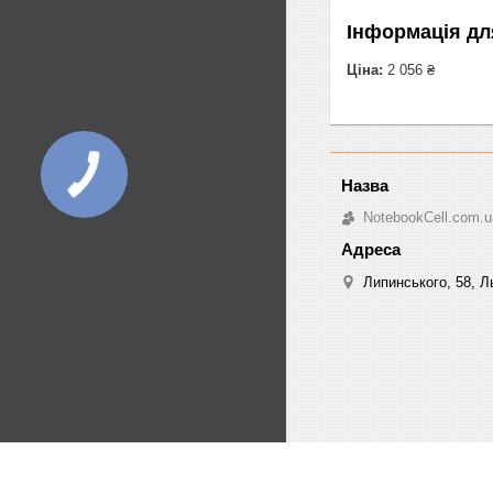
Інформація дл
Ціна:
2 056 ₴
NotebookCell.com.u
Липинського, 58, Ль