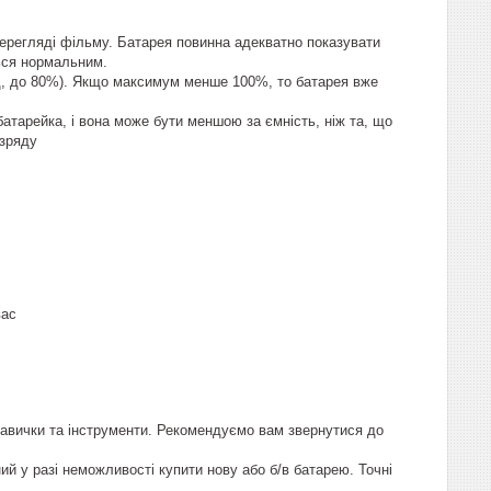
перегляді фільму. Батарея повинна адекватно показувати
ься нормальним.
д, до 80%). Якщо максимум менше 100%, то батарея вже
атарейка, і вона може бути меншою за ємність, ніж та, що
озряду
вас
навички та інструменти. Рекомендуємо вам звернутися до
ий у разі неможливості купити нову або б/в батарею. Точні