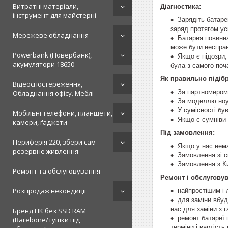
Витратні матеріали,
Діагностика:
інструмент для майстерні
Зарядіть батаре
заряд протягом у
Мережеве обладнання
Батарея повинн
може бути неспра
Powerbank (Повербанк),
Якщо є підозри,
акумулятори 18650
була з самого поч
Як правильно підібр
Відеоспостереження,
За партномером 
Обладнання офісу. Меблі
За моделлю ноут
У сумісності бу
Мобільні телефони, планшети,
Якщо є сумніви 
камери, ґаджети
Під замовлення:
Периферія 220, збери сам
Якщо у нас нема
резервне живлення
Замовлення зі ск
Замовлення з Ки
Ремонт та обслуговування
Ремонт і обслугову
Розпродаж некондиції
найпростішим і 
для заміни вбуд
нас для заміни з 
Бренд ПК без SSD RAM
ремонт батареї 
(Barebone/тушки під
терміни і вартіст