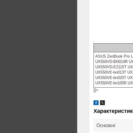
.
ASUS ZenBook Pro 
UX550VD-BN014R U
UX550VD-E2115T UX
UX550VE-bn013T UX
UX550VE-bn020T UX
UX550VE-bn105R UX
]]>
Характеристик
Основні