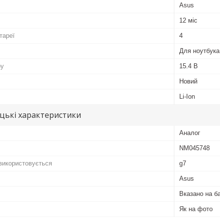
Asus
12 міс
тареї
4
Для ноутбука
ру
15.4 В
Новий
Li-Ion
цькі характеристики
Аналог
NM045748
 використовується
g7
Asus
Вказано на б
Як на фото