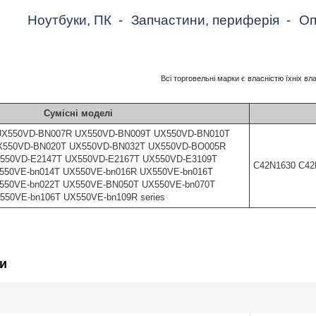
Ноутбуки, ПК
-
Запчастини, периферія
-
Оп
Всі торговельні марки є власністю їхніх вл
Сумісні моделі
UX550VD-BN007R UX550VD-BN009T UX550VD-BN010T
X550VD-BN020T UX550VD-BN032T UX550VD-BO005R
550VD-E2147T UX550VD-E2167T UX550VD-E3109T
C42N1630 C42
550VE-bn014T UX550VE-bn016R UX550VE-bn016T
550VE-bn022T UX550VE-BN050T UX550VE-bn070T
550VE-bn106T UX550VE-bn109R series
и