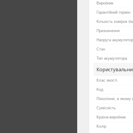
Виробник
Гарантійний термін
Кількість комірок ба
Призначення
Напруга акумулято
Стан
Тип акумулятора
Користувальни
Клас якості
Код
Покоління, в якому
Сумісність
Країна-виробник
Колір