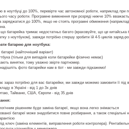
ю в ноутбуці до 100%, перевірте час автономної роботи, наприклад при 
сього часу роботи. Програмне вимкнення при розряді нижче 10% вважаєт
а заряджатися до 100%, якщо не стоять програмні обмеження (наприкла
вна.
 що батарейка тримає недостатньо багато (враховуйте, що це китайська б
атку з ноутбуком), завжди потрібно спершу зробити їй 4-5 циклів заряд-р
ати батарею для ноутбука:
батареї (найточніший варіант)
бука (тільки для випадків коли батарейки фізично немає)
вають винятки, тому уважно звірте партномер.
надішліть фото батарейки нам в бот - ми завжди підкажемо!
є зараз потрібно для вас батарейки, ми завжди можемо замовити її під 
ладу в Україні - від 1 до 3х днів
таю, Тайваню, США, Європи - від 35 днів
вання:
логічним рішенням буде заміна батареї, якщо вона легко знімається
ованої батареї може знадобитися повне розбирання, а також спеціальні 
гарантією
під ключ (заміна елементів, виправлення роботи контролера). Рентабельн
ь послуги уточнюйте у менеджера