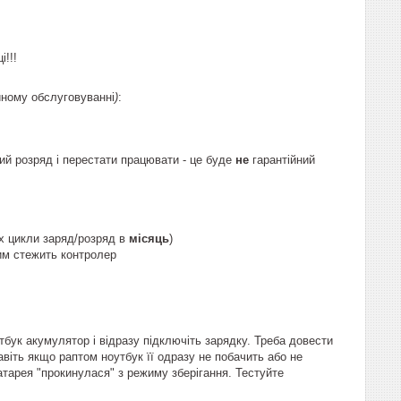
!!!
йному обслуговуванні
)
:
ий розряд і перестати працювати - це буде
не
гарантійний
х цикли заряд/розряд в
місяць
)
цим стежить контролер
тбук акумулятор і відразу підключіть зарядку. Треба довести
авіть якщо раптом ноутбук її одразу не побачить або не
батарея "прокинулася" з режиму зберігання. Тестуйте