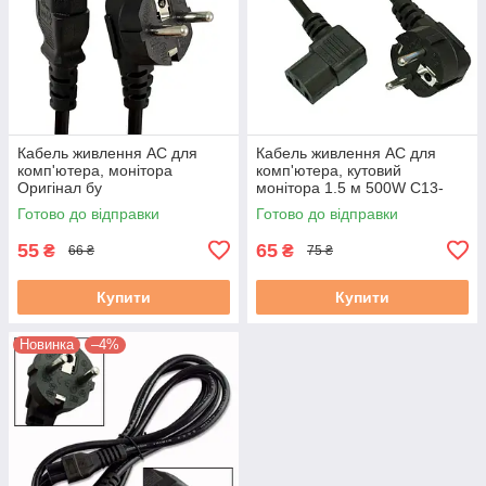
Кабель живлення AC для
Кабель живлення AC для
комп'ютера, монітора
комп'ютера, кутовий
Оригінал бу
монітора 1.5 м 500W С13-
CEE 7/7 чорний новий
Готово до відправки
Готово до відправки
55
65
₴
₴
66 ₴
75 ₴
Купити
Купити
Новинка
–4%