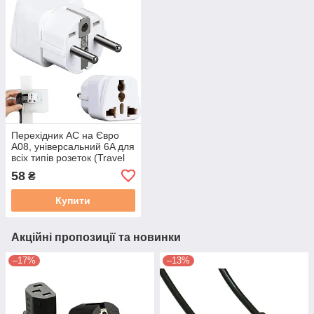
Перехідник AC на Євро
A08, універсальний 6A для
всіх типів розеток (Travel
Adapter) SP-008 білий
58
₴
новий
Купити
Акційні пропозиції та новинки
–17%
–13%