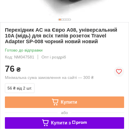
Перехідник AC на Євро A08, універсальний
10A (мідь) для всіх типів розеток Travel
Adapter SP-008 чорний новий новий
Готово до відправки
Код: NM047581
Опт і роздріб
76
₴
Мінімальна сума замовлення на сайті — 300 ₴
56 ₴
від 2 шт.
Купити
або
Купити з