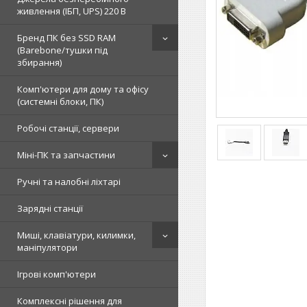
живлення (ІБП, UPS) 220 В
Бренд ПК без SSD RAM
(Barebone/тушки під
збирання)
Комп'ютери для дому та офісу
(системні блоки, ПК)
Робочі станції, сервери
Міні-ПК та запчастини
Ручні та налобні ліхтарі
Зарядні станції
Миші, клавіатури, килимки,
маніпулятори
Ігрові комп'ютери
Комплексні рішення для