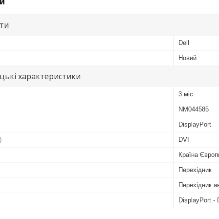
и
ути
Dell
Новий
цькі характеристики
3 міс.
NM044585
DisplayPort
)
DVI
Країна Європ
Перехідник
Перехідник а
DisplayPort -