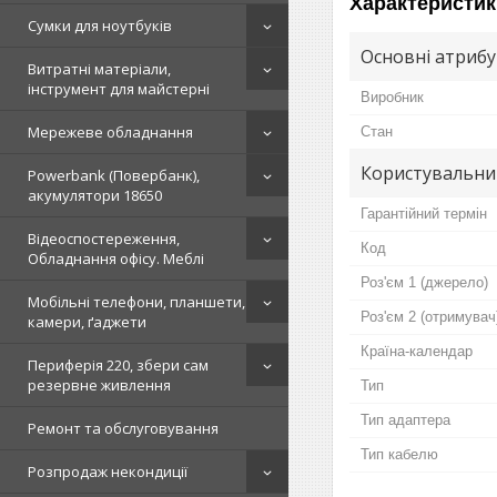
Характеристик
Сумки для ноутбуків
Основні атриб
Витратні матеріали,
інструмент для майстерні
Виробник
Мережеве обладнання
Стан
Користувальни
Powerbank (Повербанк),
акумулятори 18650
Гарантійний термін
Відеоспостереження,
Код
Обладнання офісу. Меблі
Роз'єм 1 (джерело)
Мобільні телефони, планшети,
Роз'єм 2 (отримувач
камери, ґаджети
Країна-календар
Периферія 220, збери сам
резервне живлення
Тип
Тип адаптера
Ремонт та обслуговування
Тип кабелю
Розпродаж некондиції