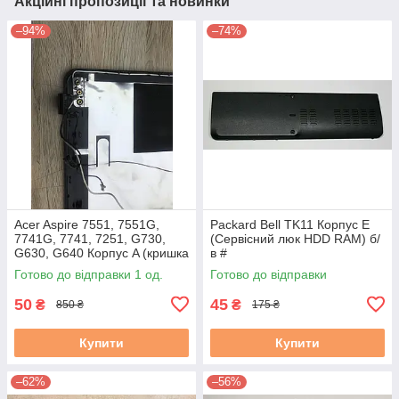
Акційні пропозиції та новинки
–94%
–74%
Acer Aspire 7551, 7551G,
Packard Bell TK11 Корпус E
7741G, 7741, 7251, G730,
(Сервісний люк HDD RAM) б/
G630, G640 Корпус A (кришка
в #
матриці) бу #
Готово до відправки 1 од.
Готово до відправки
50
45
₴
₴
850 ₴
175 ₴
Купити
Купити
–62%
–56%