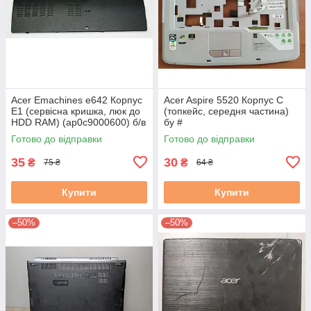
Acer Emachines e642 Корпус
Acer Aspire 5520 Корпус C
E1 (сервісна кришка, люк до
(топкейс, середня частина)
HDD RAM) (ap0c9000600) б/в
бу #
#
Готово до відправки
Готово до відправки
35
30
₴
₴
75 ₴
64 ₴
Купити
Купити
–50%
–50%