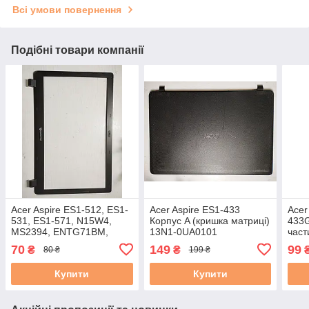
Всі умови повернення
Подібні товари компанії
Acer Aspire ES1-512, ES1-
Acer Aspire ES1-433
Acer
531, ES1-571, N15W4,
Корпус A (кришка матриці)
433G
MS2394, ENTG71BM,
13N1-0UA0101
част
MS2397 Корпус B (рамка
0UA0
70
149
99
₴
₴
80 ₴
199 ₴
матриці) б/в #
Купити
Купити