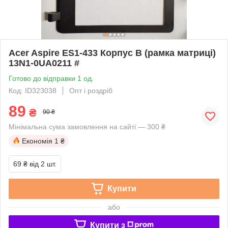
Acer Aspire ES1-433 Корпус B (рамка матриці)
13N1-0UA0211 #
Готово до відправки 1 од.
Код: ID323038
Опт і роздріб
89
₴
90 ₴
Мінімальна сума замовлення на сайті — 300 ₴
Економія
1 ₴
69 ₴
від 2 шт.
Купити
або
Купити з