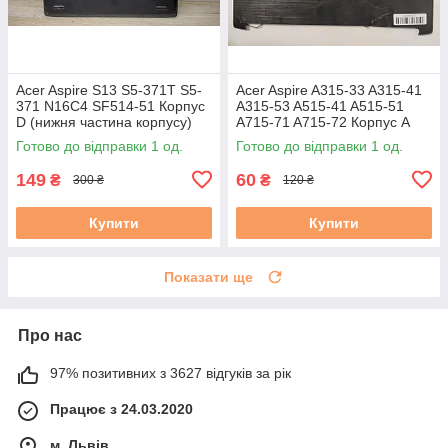
Acer Aspire S13 S5-371T S5-
Acer Aspire A315-33 A315-41
371 N16C4 SF514-51 Корпус
A315-53 A515-41 A515-51
D (нижня частина корпусу)
A715-71 A715-72 Корпус A
AM1JL000J00 AM1JL000600
(кришка матриці)
Готово до відправки 1 од.
Готово до відправки 1 од.
бу #
(AP28Z000100) бу
149
60
₴
₴
300 ₴
120 ₴
Купити
Купити
Показати ще
Про нас
97% позитивних з 3627 відгуків за рік
Працює з 24.03.2020
м. Львів