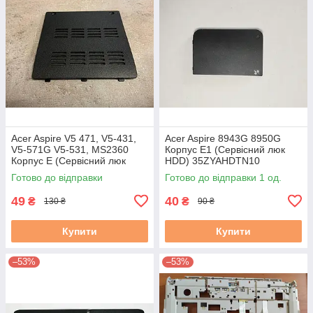
Acer Aspire V5 471, V5-431,
Acer Aspire 8943G 8950G
V5-571G V5-531, MS2360
Корпус E1 (Сервісний люк
Корпус E (Сервісний люк
HDD) 35ZYAHDTN10
ОЗУ) 60.4vm58.001 #
ZYE35ZYAHDTN10
Готово до відправки
Готово до відправки 1 од.
49
40
₴
₴
130 ₴
90 ₴
Купити
Купити
–53%
–53%