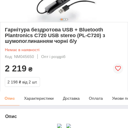
Гарнітура бездротова USB + Bluetooth
Plantronics C720 USB stereo (PL-C720) з
шумопоглинанням чорні б/у
Немає в наявності
Код: NM045650
Опт і роздріб
2 219
₴
2 198 ₴
від 2 шт.
Опис
Характеристики
Доставка
Оплата
Умови п
Опис