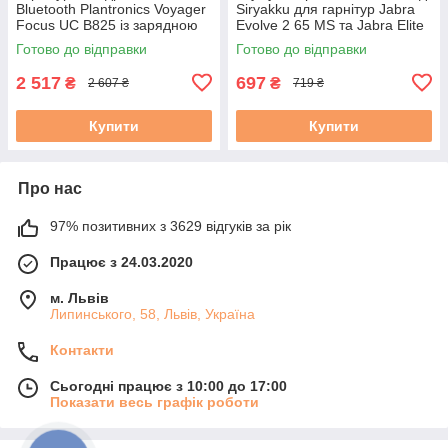
Bluetooth Plantronics Voyager
Siryakku для гарнітур Jabra
Focus UC B825 із зарядною
Evolve 2 65 MS та Jabra Elite
станцією чорні б/в
65t / 75t
Готово до відправки
Готово до відправки
2 517
697
₴
₴
2 607 ₴
719 ₴
Купити
Купити
Про нас
97% позитивних з 3629 відгуків за рік
Працює з 24.03.2020
м. Львів
Липинського, 58, Львів, Україна
Контакти
Сьогодні працює з 10:00 до 17:00
Показати весь графік роботи