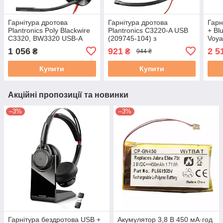
Гарнітура дротова
Гарнітура дротова
Гарн
Plantronics Poly Blackwire
Plantronics C3220-A USB
+ Bl
C3320, BW3320 USB-A
(209745-104) з
Voya
(209745-104) з
шумозаглушенням чорні
заря
1 056
921
2 5
₴
₴
944 ₴
шумопоглинанням чорні
б/в
б/в
б/в
Купити
Купити
Акційні пропозиції та новинки
–3%
–3%
Гарнітура бездротова USB +
Акумулятор 3,8 В 450 мА·год