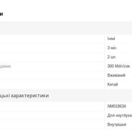
и
Intel
3 міс
2 шт.
 даних
300 Мбіт/сек
Вживаний
Китай
цькі характеристики
NM018634
Для ноутбука
Внутрішня