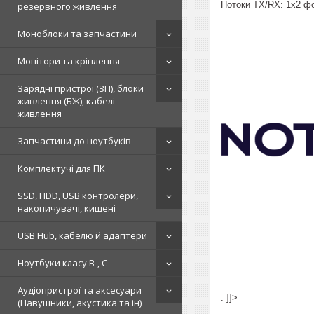
Потоки TX/RX: 1x2 фо
резервного живлення
Моноблоки та запчастини
Монітори та кріплення
Зарядні пристрої (ЗП), блоки
живлення (БЖ), кабелі
живлення
Запчастини до ноутбуків
Комплектучі для ПК
SSD, HDD, USB контролери,
накопичувачі, кишені
USB Hub, кабелю й адаптери
Ноутбуки класу B-, C
Аудіопристрої та аксесуари
. ]]>
(Навушники, акустика та ін)