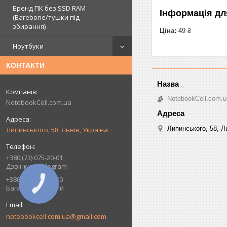
Бренд ПК без SSD RAM
Інформація дл
(Barebone/тушки під
збирання)
Ціна:
49 ₴
Ноутбуки
КОНТАКТИ
NotebookCell.com.u
NotebookCell.com.ua
Липинського, 58, Ль
Липинського, 58, Львів, Україна
+380 (73) 075-20-01
Дзвінки + Telegram
+380 (93) 075-20-00
КНОПКА
Багатоканальний
ЗВ'ЯЗКУ
notebookcell.com.ua@gmail.com