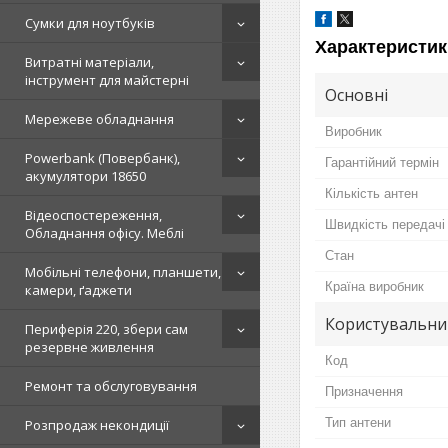
Сумки для ноутбуків
Характеристик
Витратні матеріали,
інструмент для майстерні
Основні
Мережеве обладнання
Виробник
Powerbank (Повербанк),
Гарантійний термін
акумулятори 18650
Кількість антен
Відеоспостереження,
Швидкість передачі
Обладнання офісу. Меблі
Стан
Мобільні телефони, планшети,
Країна виробник
камери, ґаджети
Користувальни
Периферія 220, збери сам
резервне живлення
Код
Ремонт та обслуговування
Призначення
Тип антени
Розпродаж некондиції