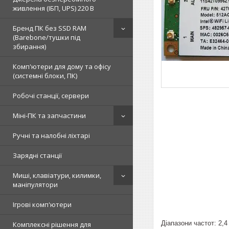
живлення (ІБП, UPS) 220 В
Бренд ПК без SSD RAM
(Barebone/тушки під
збирання)
Комп'ютери для дому та офісу
(системні блоки, ПК)
Робочі станції, сервери
Міні-ПК та запчастини
Ручні та налобні ліхтарі
Зарядні станції
Миші, клавіатури, килимки,
маніпулятори
Ігрові комп'ютери
Діапазони частот: 2,4
Комплексні рішення для