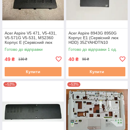
Acer Aspire V5 471, V5-431,
Acer Aspire 8943G 8950G
V5-571G V5-531, MS2360
Корпус E1 (Сервісний люк
Корпус E (Сервісний люк
HDD) 35ZYAHDTN10
ОЗУ) 60.4vm58.001 #
ZYE35ZYAHDTN10
Готово до відправки
Готово до відправки 1 од.
49
40
₴
₴
130 ₴
90 ₴
Купити
Купити
–53%
–53%