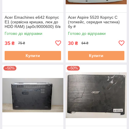
Acer Emachines e642 Корпус
Acer Aspire 5520 Корпус C
E1 (сервісна кришка, люк до
(топкейс, середня частина)
HDD RAM) (ap0c9000600) б/в
бу #
#
Готово до відправки
Готово до відправки
35
30
₴
₴
75 ₴
64 ₴
Купити
Купити
–50%
–50%