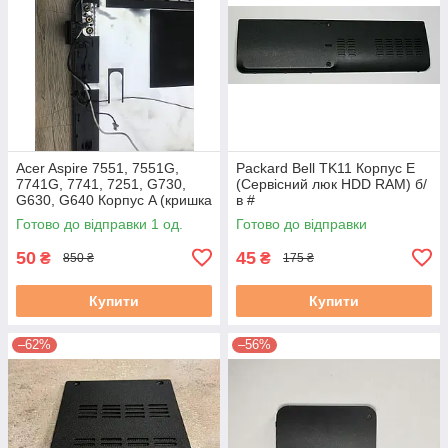
Acer Aspire 7551, 7551G,
Packard Bell TK11 Корпус E
7741G, 7741, 7251, G730,
(Сервісний люк HDD RAM) б/
G630, G640 Корпус A (кришка
в #
матриці) бу #
Готово до відправки 1 од.
Готово до відправки
50
45
₴
₴
850 ₴
175 ₴
Купити
Купити
–62%
–56%