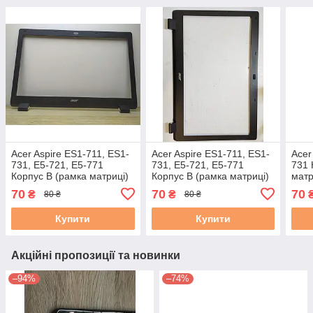
Acer Aspire ES1-711, ES1-
Acer Aspire ES1-711, ES1-
Acer
731, E5-721, E5-771
731, E5-721, E5-771
731 
Корпус B (рамка матриці)
Корпус B (рамка матриці)
матр
EAZYW004010-1 б/в
EAZYW004010-1 б/у
70
70
70
₴
₴
80 ₴
80 ₴
Купити
Купити
Акційні пропозиції та новинки
–94%
–74%