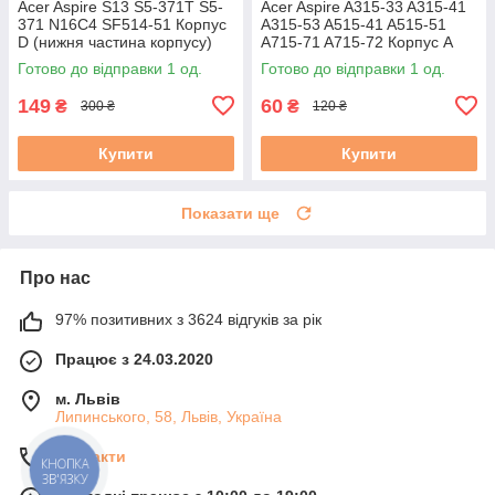
Acer Aspire S13 S5-371T S5-
Acer Aspire A315-33 A315-41
371 N16C4 SF514-51 Корпус
A315-53 A515-41 A515-51
D (нижня частина корпусу)
A715-71 A715-72 Корпус A
AM1JL000J00 AM1JL000600
(кришка матриці)
Готово до відправки 1 од.
Готово до відправки 1 од.
бу #
(AP28Z000100) бу
149
60
₴
₴
300 ₴
120 ₴
Купити
Купити
Показати ще
Про нас
97% позитивних з 3624 відгуків за рік
Працює з 24.03.2020
м. Львів
Липинського, 58, Львів, Україна
Контакти
КНОПКА
ЗВ'ЯЗКУ