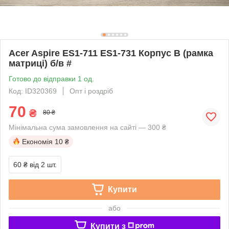
Acer Aspire ES1-711 ES1-731 Корпус B (рамка
матриці) б/в #
Готово до відправки 1 од.
Код: ID320369
Опт і роздріб
70
₴
80 ₴
Мінімальна сума замовлення на сайті — 300 ₴
Економія
10 ₴
60 ₴
від 2 шт.
Купити
або
Купити з