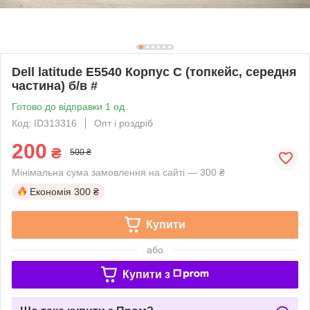
Dell latitude E5540 Корпус C (топкейс, середня
частина) б/в #
Готово до відправки 1 од.
Код: ID313316
Опт і роздріб
200
₴
500 ₴
Мінімальна сума замовлення на сайті — 300 ₴
Економія
300 ₴
Купити
або
Купити з