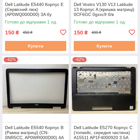
Dell Latitude E5440 Корпус E
Dell Vostro V130 V13 Latitude
(Сервісний люк)
13 Корпус A (кришка матриці)
(AP0WQ000D00) 3A бу
0CF6GC 0gxxc9 б/в
Готово до відправки 1 од.
Готово до відправки 1 од.
150
150
₴
₴
450 ₴
400 ₴
Купити
Купити
–62%
–62%
Dell Latitude E5540 Корпус B
Dell Latitude E5270 Корпус C
(Рамка матриці) (CN-
(топкейс, середня частина)
0NR5CC, AP0WR000D00) 4A
A15511 AP1F4000920 3.5A