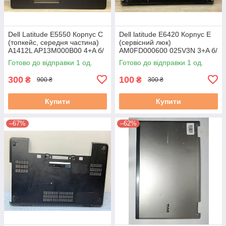
Dell Latitude E5550 Корпус C
Dell latitude E6420 Корпус E
(топкейс, середня частина)
(сервісний люк)
A1412L AP13M000B00 4+A б/
AM0FD000600 025V3N 3+A б/
у
в # #
Готово до відправки 1 од.
Готово до відправки 1 од.
300
100
₴
₴
900 ₴
300 ₴
Купити
Купити
–67%
–62%