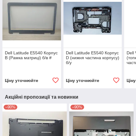
Dell Latitude E5540 Корпус
Dell Latitude E5540 Корпус
Dell
B (Рамка матриці) б/в #
D (нижня частина корпусу)
(топ
б/у
част
Ціну уточнюйте
Ціну уточнюйте
Цін
Акційні пропозиції та новинки
–90%
–90%