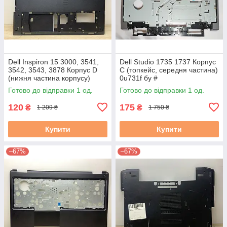
Dell Inspiron 15 3000, 3541,
Dell Studio 1735 1737 Корпус
3542, 3543, 3878 Корпус D
C (топкейс, середня частина)
(нижня частина корпусу)
0u731f бу #
460.00H04.0004 0PKM2X
Готово до відправки 1 од.
Готово до відправки 1 од.
3.5С б/в
120
175
₴
₴
1 209 ₴
1 750 ₴
Купити
Купити
–67%
–67%