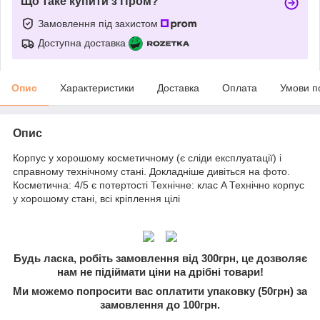
Що таке купити з Пром?
Замовлення під захистом
Доступна доставка
Опис
Характеристики
Доставка
Оплата
Умови п
Опис
Корпус у хорошому косметичному (є сліди експлуатації) і
справному технічному стані. Докладніше дивіться на фото.
Косметична: 4/5 є потертості Технічне: клас A Технічно корпус
у хорошому стані, всі кріплення цілі
Будь ласка, робіть замовлення від 300грн, це дозволяє
нам не підіймати ціни на дрібні товари!
Ми можемо попросити вас оплатити упаковку (50грн) за
замовлення до 100грн.